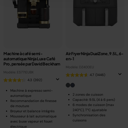
Machine à café semi-
Air Fryer Ninja DualZone, 9.5L, 6-
automatique Ninja Luxe Café
en-1
Pro, pensée par David Beckham
Modèle: DZ400EU
Modèle: ES771EUBK
4.7
(1446)
4.3
(392)
Machine à expresso semi-
2 zones de cuisson
automatique
Capacité: 9.5L (4 à 6 pers)
Recommandation de finesse
6 modes de cuisson (max
de mouture
240°C), T°C ajustable
Broyeur et balance intégrés
Synchronisation des
Mousseur à lait automatique
cuissons
avec buse vapeur et fouet
électrique