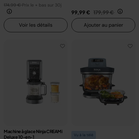
174,99 €
Prix le + bas sur 30j
Prix réduit de
au
99,99 €
179,99 €
Voir les détails
Ajouter au panier
Machine à glace Ninja CREAMi
Vu à la télé
Deluxe 10-en-1