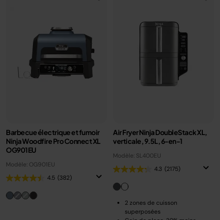
Barbecue électrique et fumoir
Air Fryer Ninja DoubleStack XL,
Ninja Woodfire Pro Connect XL
verticale, 9.5L, 6-en-1
OG901EU
Modèle: SL400EU
Modèle: OG901EU
4.3
(2175)
4.5
(382)
2 zones de cuisson
superposées