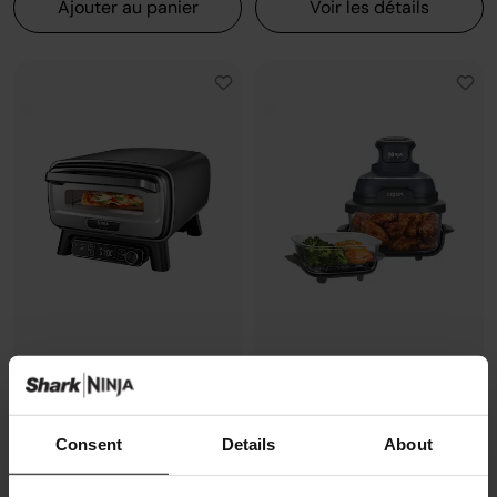
Ajouter au panier
Voir les détails
Four à pizza électrique
Air Fryer modulaire en verre Ninja
d’extérieur, avec fonction Air
CRISPi
Fryer Ninja Artisan
Modèle: FN101EUGY
Consent
Details
About
Modèle: MO201EU
4.3
(1072)
4.7
(228)