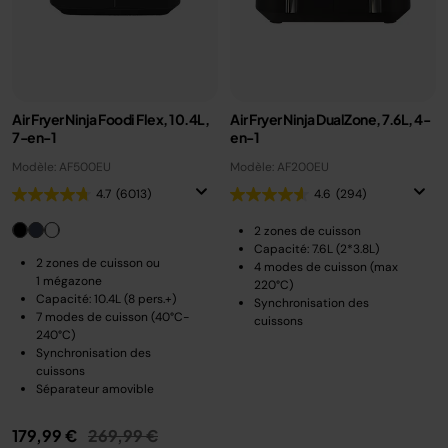
Air Fryer Ninja Foodi Flex, 10.4L,
Air Fryer Ninja DualZone, 7.6L, 4-
7-en-1
en-1
Modèle: AF500EU
Modèle: AF200EU
4.7
(6013)
4.6
(294)
2 zones de cuisson
Capacité: 7.6L (2*3.8L)
2 zones de cuisson ou
4 modes de cuisson (max
1 mégazone
220°C)
Capacité: 10.4L (8 pers.+)
Synchronisation des
7 modes de cuisson (40°C-
cuissons
240°C)
Synchronisation des
cuissons
Séparateur amovible
Prix réduit de
au
179,99 €
269,99 €