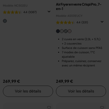
Air Fryer en verre Crispi Pro, 7-
Modèle: NC502EU
en-1
4.4
(1087)
Modèle: AS101EUCY
4.4
(331)
2 cuves en verre (2.3L + 5.7L)
+ 2 couvercles
Surface de cuisson sans PFAS
7 modes de cuisson, T°C
ajustable
Préparez, cuisinez, conservez
avec un même récipient
269,99 €
249,99 €
Voir les détails
Voir les détails