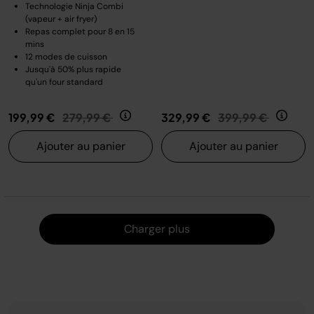
Technologie Ninja Combi
(vapeur + air fryer)
Repas complet pour 8 en 15
mins
12 modes de cuisson
Jusqu'à 50% plus rapide
qu'un four standard
Prix réduit de
au
Prix réduit de
au
199,99 €
279,99 €
329,99 €
399,99 €
Ajouter au panier
Ajouter au panier
Charger
Charger plus