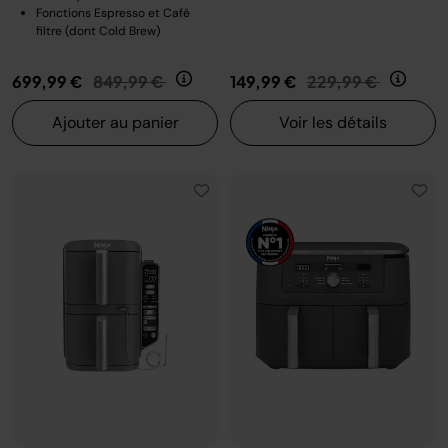
Fonctions Espresso et Café
filtre (dont Cold Brew)
Prix réduit de
au
Prix réduit de
au
699,99 €
849,99 €
149,99 €
229,99 €
Ajouter au panier
Voir les détails