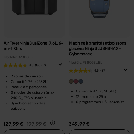
Air Fryer Ninja DualZone, 7.6L, 6-
Machine à granités et boissons
en-1, Gris
glacées Ninja SLUSHi MAX -
Cyberspace
Modèle: DZ300EU
Modèle: FS605EUBL
4.8
(8647)
4.5
(87)
2 zones de cuisson
Capacité: 7.6L (2*3.8L)
Idéal 3 à 5 personnes
Capacité 4.4L (3.3L util.)
6 modes de cuisson (max
12+ verres de 25 cl
240°C), T°C ajustable
6 programmes + SlushAssist
Synchronisation des
cuissons
Prix réduit de
au
129,99 €
199,99 €
349,99 €