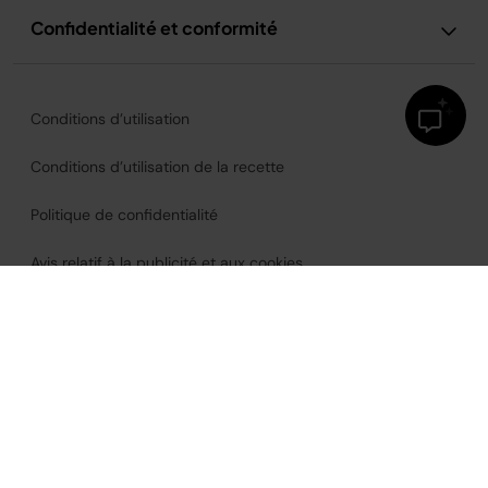
Confidentialité et conformité
Conditions d’utilisation
Conditions d’utilisation de la recette
Politique de confidentialité
Avis relatif à la publicité et aux cookies
Accessibilité
France
©2026
SharkNinja Operating, LLC.
Tous droits réservés.