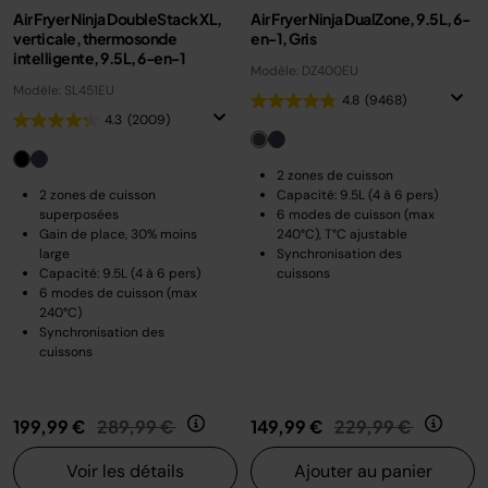
Air Fryer Ninja DoubleStack XL,
Air Fryer Ninja DualZone, 9.5L, 6-
verticale, thermosonde
en-1, Gris
intelligente, 9.5L, 6-en-1
Modèle: DZ400EU
Modèle: SL451EU
4.8
(9468)
4.3
(2009)
2 zones de cuisson
2 zones de cuisson
Capacité: 9.5L (4 à 6 pers)
superposées
6 modes de cuisson (max
Gain de place, 30% moins
240°C), T°C ajustable
large
Synchronisation des
Capacité: 9.5L (4 à 6 pers)
cuissons
6 modes de cuisson (max
240°C)
Synchronisation des
cuissons
Prix réduit de
au
Prix réduit de
au
199,99 €
289,99 €
149,99 €
229,99 €
Voir les détails
Ajouter au panier