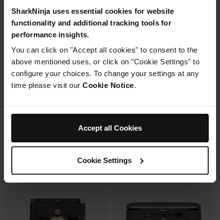
SharkNinja uses essential cookies for website
2 cuves en verre (1.4L + 3.8L)
functionality and additional tracking tools for
Housse de protection offerte* avec
+2 couvercles
performance insights.
En savoir plus
4 modes de cuisson
ce four à pizza.
Préparez, cuisinez, conservez
You can click on "Accept all cookies" to consent to the
avec un même récipient.
above mentioned uses, or click on "Cookie Settings" to
Modulaire, compact, facile à
configure your choices. To change your settings at any
ranger et emporter.
time please visit our
Cookie Notice
.
Prix réduit de
au
259,99 €
-
289,99 €
119,99 €
179,99 €
239,99 €
Prix le + bas sur 30j
109,99 €
Prix le + bas sur 30j
Accept all Cookies
Voir les détails
Voir les détails
Cookie Settings