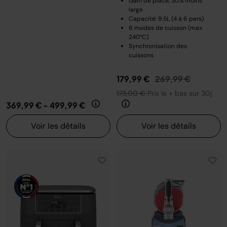
Gain de place, 30% moins
large
Capacité: 9.5L (4 à 6 pers)
6 modes de cuisson (max
240°C)
Synchronisation des
cuissons
Prix réduit de
au
179,99 €
269,99 €
173,00 €
Prix le + bas sur 30j
369,99 €
-
499,99 €
Voir les détails
Voir les détails