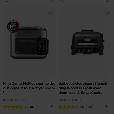
Ninja Combi Multicuiseur rapide,
Barbecue électrique et fumoir
cuit-vapeur, four, air fryer 12-en-
Ninja Woodfire Pro XL avec
1
thermosonde Smart Cook
OG850EU
Modèle: SFP700EU
Modèle: OG850EU
4.6
(828)
4.6
(350)