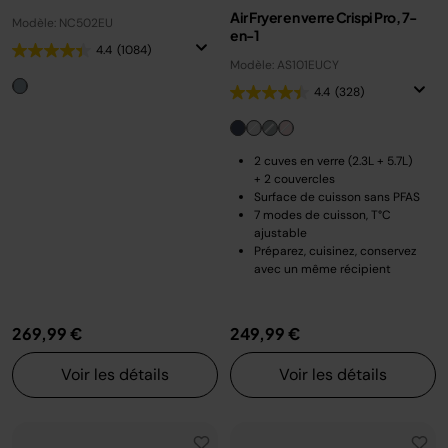
Air Fryer en verre Crispi Pro, 7-
Modèle: NC502EU
en-1
4.4
(1084)
Modèle: AS101EUCY
4.4
(328)
2 cuves en verre (2.3L + 5.7L)
+ 2 couvercles
Surface de cuisson sans PFAS
7 modes de cuisson, T°C
ajustable
Préparez, cuisinez, conservez
avec un même récipient
269,99 €
249,99 €
Voir les détails
Voir les détails