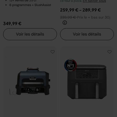
12+ verres de 25 cl
En savoir plus
ce four à pizza.
6 programmes + SlushAssist
259,99 €
-
289,99 €
239,99 €
Prix le + bas sur 30j
349,99 €
Voir les détails
Voir les détails