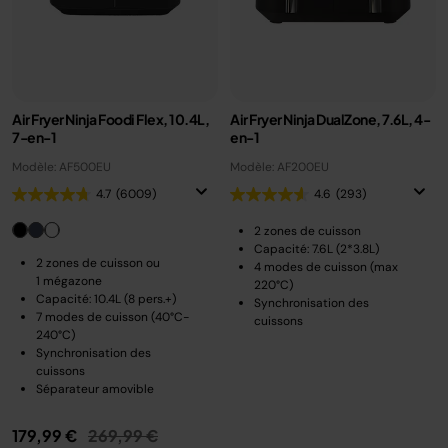
Air Fryer Ninja Foodi Flex, 10.4L,
Air Fryer Ninja DualZone, 7.6L, 4-
7-en-1
en-1
Modèle: AF500EU
Modèle: AF200EU
4.7
(6009)
4.6
(293)
2 zones de cuisson
Capacité: 7.6L (2*3.8L)
2 zones de cuisson ou
4 modes de cuisson (max
1 mégazone
220°C)
Capacité: 10.4L (8 pers.+)
Synchronisation des
7 modes de cuisson (40°C-
cuissons
240°C)
Synchronisation des
cuissons
Séparateur amovible
Prix réduit de
au
179,99 €
269,99 €