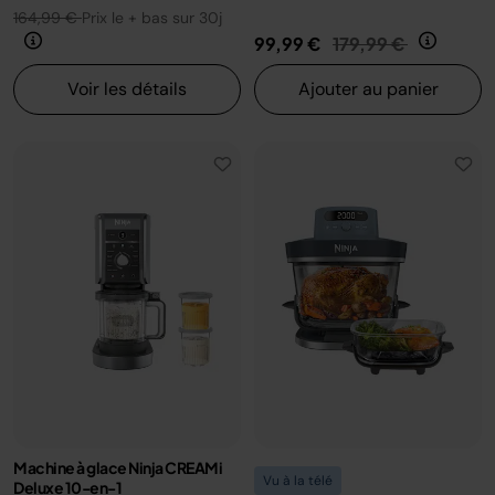
164,99 €
Prix le + bas sur 30j
Prix réduit de
au
99,99 €
179,99 €
Voir les détails
Ajouter au panier
Machine à glace Ninja CREAMi
Vu à la télé
Deluxe 10-en-1