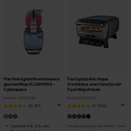
Machine à granités et boissons
Four à pizza électrique
glacées Ninja SLUSHi MAX -
d’extérieur, avec fonction Air
Cyberspace
Fryer Ninja Artisan
Modèle: FS605EUBL
Modèle: MO201EU
4.5
(87)
4.7
(226)
Capacité 4.4L (3.3L util.)
Housse de protection offerte* avec