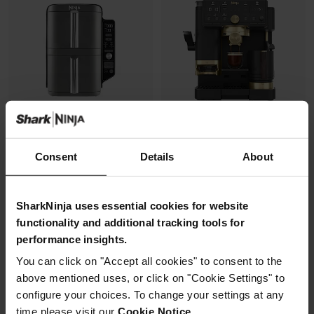
Consent
Details
About
Air Fryer Ninja DoubleStack XL,
Machine à café semi-
verticale, 9.5L, 6-en-1
automatique Ninja Luxe Café
Pro, pensée par David Beckham
Modèle: SL400EU
SharkNinja uses essential cookies for website
Modèle: ES771EUBK
4.3
(2174)
functionality and additional tracking tools for
4.3
(392)
performance insights.
Machine à expresso semi-
You can click on "Accept all cookies" to consent to the
2 zones de cuisson
automatique
superposées
above mentioned uses, or click on "Cookie Settings" to
Recommandation de finesse
Gain de place, 30% moins
de mouture
configure your choices. To change your settings at any
large
Broyeur et balance intégrés
time please visit our
Cookie Notice
.
Capacité: 9.5L (4 à 6 pers)