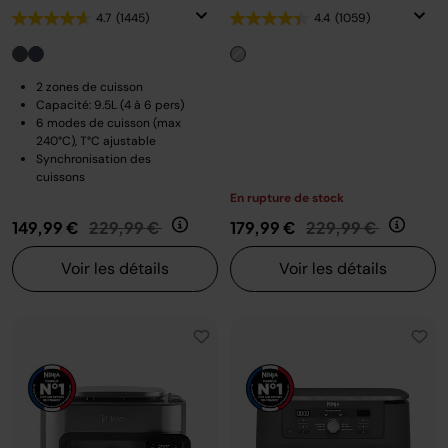
4.7
(1445)
4.4
(1059)
2 zones de cuisson
Capacité: 9.5L (4 à 6 pers)
6 modes de cuisson (max
240°C), T°C ajustable
Synchronisation des
cuissons
En rupture de stock
Prix réduit de
au
Prix réduit de
au
149,99 €
229,99 €
179,99 €
229,99 €
Voir les détails
Voir les détails