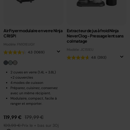
Air Fryer modulaire en verre Ninja
Extracteur de jus à froid Ninja
CRISPi
NeverClog - Pressage lent sans
colmatage
Modèle: FN101EUGY
Modèle: JC151EU
4.3
(1069)
4.6
(393)
2 cuves en verre (1.4L + 3.8L)
+2 couvercles
4 modes de cuisson
Préparez, cuisinez, conservez
avec un même récipient.
Modulaire, compact, facile à
ranger et emporter.
Prix réduit de
au
119,99 €
179,99 €
109,99 €
Prix le + bas sur 30j