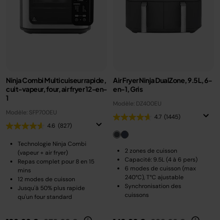
Ninja Combi Multicuiseur rapide,
Air Fryer Ninja DualZone, 9.5L, 6-
cuit-vapeur, four, air fryer 12-en-
en-1, Gris
1
Modèle: DZ400EU
Modèle: SFP700EU
4.7
(1445)
4.6
(827)
Technologie Ninja Combi
2 zones de cuisson
(vapeur + air fryer)
Capacité: 9.5L (4 à 6 pers)
Repas complet pour 8 en 15
6 modes de cuisson (max
mins
240°C), T°C ajustable
12 modes de cuisson
Synchronisation des
Jusqu'à 50% plus rapide
cuissons
qu'un four standard
Prix réduit de
au
Prix réduit de
au