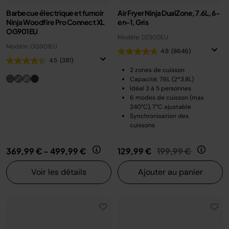
Barbecue électrique et fumoir
Air Fryer Ninja DualZone, 7.6L, 6-
Ninja Woodfire Pro Connect XL
en-1, Gris
OG901EU
Modèle: DZ300EU
Modèle: OG901EU
4.8
(8646)
4.5
(381)
2 zones de cuisson
Capacité: 7.6L (2*3.8L)
Idéal 3 à 5 personnes
6 modes de cuisson (max
240°C), T°C ajustable
Synchronisation des
cuissons
Prix réduit de
au
369,99 €
-
499,99 €
129,99 €
199,99 €
Voir les détails
Ajouter au panier