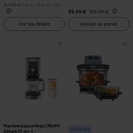
164,99 €
Prix le + bas sur 30j
Prix réduit de
au
99,99 €
179,99 €
Voir les détails
Ajouter au panier
Machine à glace Ninja CREAMi
Vu à la télé
Deluxe 10-en-1