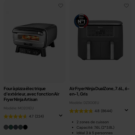
Four à pizza électrique
Air Fryer Ninja DualZone, 7.6L, 6-
d’extérieur, avec fonction Air
en-1, Gris
Fryer Ninja Artisan
Modèle: DZ300EU
Modèle: MO201EU
4.8
(8644)
4.7
(224)
2 zones de cuisson
Capacité: 7.6L (2*3.8L)
Idéal 3 à 5 personnes