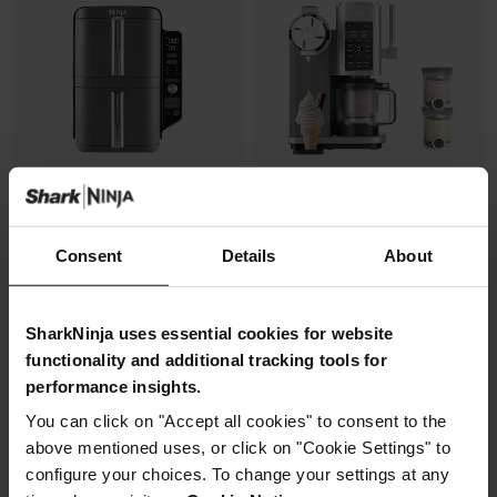
Consent
Details
About
Air Fryer Ninja DoubleStack XL,
Machine à glace à l’italienne
verticale, 9.5L, 6-en-1
Ninja CREAMi Scoop & Swirl​ 13-
en-1
Modèle: SL400EU
Modèle: NC701EU
SharkNinja uses essential cookies for website
4.3
(2173)
functionality and additional tracking tools for
4.4
(650)
performance insights.
2 zones de cuisson
You can click on "Accept all cookies" to consent to the
superposées
above mentioned uses, or click on "Cookie Settings" to
Gain de place, 30% moins
configure your choices. To change your settings at any
large
Capacité: 9.5L (4 à 6 pers)