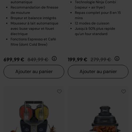
automatique
Technologie Ninja Combi
Recommandation de finesse
(vapeur + air fryer)
de mouture
Repas complet pour 8 en 15
Broyeur et balance intégrés
mins
Mousseur à lait automatique
12 modes de cuisson
avec buse vapeur et fouet
Jusqu'à 50% plus rapide
électrique
qu'un four standard
Fonctions Espresso et Café
filtre (dont Cold Brew)
Prix réduit de
au
Prix réduit de
au
699,99 €
849,99 €
199,99 €
279,99 €
Ajouter au panier
Ajouter au panier