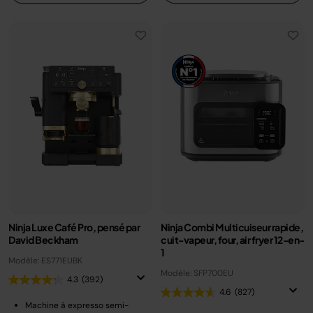
Ninja Luxe Café Pro, pensé par
Ninja Combi Multicuiseur rapide,
David Beckham
cuit-vapeur, four, air fryer 12-en-
1
Modèle: ES771EUBK
Modèle: SFP700EU
4.3
(392)
4.6
(827)
Machine à expresso semi-