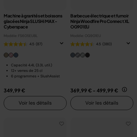
Machine à granités et boissons
Barbecue électrique et fumoir
glacées Ninja SLUSHi MAX -
Ninja Woodfire Pro Connect XL
Cyberspace
OG901EU
Modèle: FS605EUBL
Modèle: OG901EU
4.5
(87)
4.5
(380)
Capacité 4.4L (3.3L util.)
12+ verres de 25 cl
6 programmes + SlushAssist
349,99 €
369,99 €
-
499,99 €
Voir les détails
Voir les détails