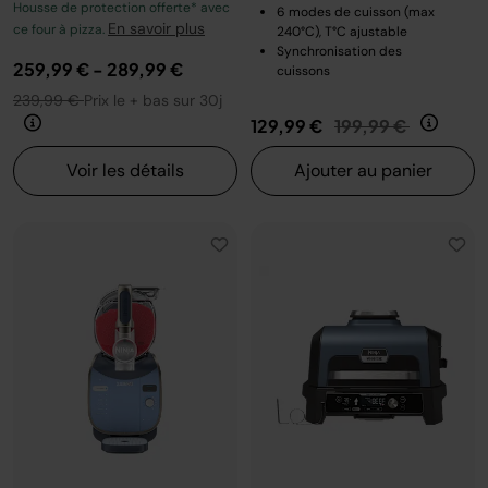
Housse de protection offerte* avec
6 modes de cuisson (max
En savoir plus
ce four à pizza.
240°C), T°C ajustable
Synchronisation des
259,99 €
-
289,99 €
cuissons
239,99 €
Prix le + bas sur 30j
Prix réduit de
au
129,99 €
199,99 €
Voir les détails
Ajouter au panier