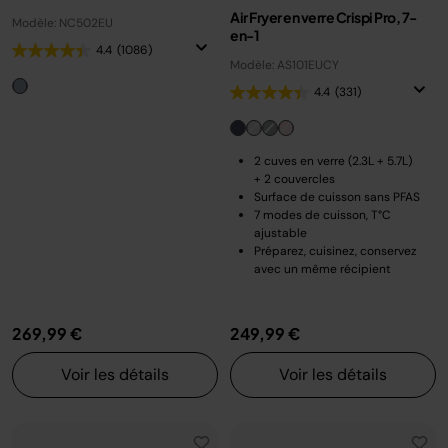
Air Fryer en verre Crispi Pro, 7-
Modèle: NC502EU
en-1
4.4
(1086)
Modèle: AS101EUCY
4.4
(331)
2 cuves en verre (2.3L + 5.7L)
+ 2 couvercles
Surface de cuisson sans PFAS
7 modes de cuisson, T°C
ajustable
Préparez, cuisinez, conservez
avec un même récipient
269,99 €
249,99 €
Voir les détails
Voir les détails