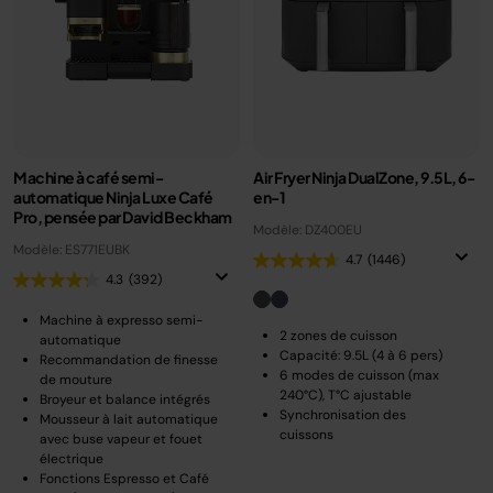
Machine à café semi-
Air Fryer Ninja DualZone, 9.5L, 6-
automatique Ninja Luxe Café
en-1
Pro, pensée par David Beckham
Modèle: DZ400EU
Modèle: ES771EUBK
4.7
(1446)
4.3
(392)
Machine à expresso semi-
2 zones de cuisson
automatique
Capacité: 9.5L (4 à 6 pers)
Recommandation de finesse
6 modes de cuisson (max
de mouture
240°C), T°C ajustable
Broyeur et balance intégrés
Synchronisation des
Mousseur à lait automatique
cuissons
avec buse vapeur et fouet
électrique
Fonctions Espresso et Café