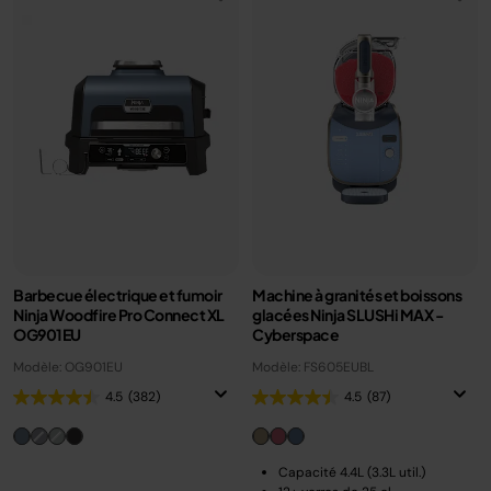
Barbecue électrique et fumoir
Machine à granités et boissons
Ninja Woodfire Pro Connect XL
glacées Ninja SLUSHi MAX -
OG901EU
Cyberspace
Modèle: OG901EU
Modèle: FS605EUBL
4.5
(382)
4.5
(87)
Capacité 4.4L (3.3L util.)