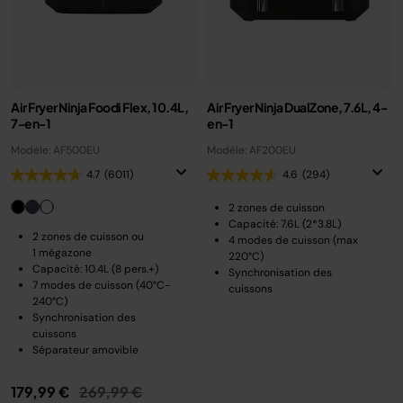
Air Fryer Ninja Foodi Flex, 10.4L,
Air Fryer Ninja DualZone, 7.6L, 4-
7-en-1
en-1
Modèle: AF500EU
Modèle: AF200EU
4.7
(6011)
4.6
(294)
2 zones de cuisson
Capacité: 7.6L (2*3.8L)
2 zones de cuisson ou
4 modes de cuisson (max
1 mégazone
220°C)
Capacité: 10.4L (8 pers.+)
Synchronisation des
7 modes de cuisson (40°C-
cuissons
240°C)
Synchronisation des
cuissons
Séparateur amovible
Prix réduit de
au
179,99 €
269,99 €