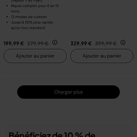
(vapeur + air fryer)
Repas complet pour 8 en 15
mins
12 modes de cuisson
Jusqu'à 50% plus rapide
qu'un four standard
Prix réduit de
au
Prix réduit de
au
199,99 €
279,99 €
329,99 €
399,99 €
Ajouter au panier
Ajouter au panier
Charger
Charger plus
Bénéficiez de 10 % de