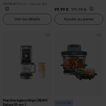
174,99 €
Prix le + bas sur 30j
Prix réduit de
au
99,99 €
179,99 €
Voir les détails
Ajouter au panier
Machine à glace Ninja CREAMi
Vu à la télé
Deluxe 10-en-1