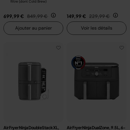
filtre (dont Cold Brew)
Prix réduit de
au
Prix réduit de
au
699,99 €
849,99 €
149,99 €
229,99 €
Ajouter au panier
Voir les détails
Air Fryer Ninja DoubleStack XL,
Air Fryer Ninja DualZone, 9.5L, 6-