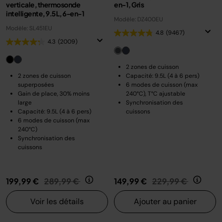
verticale, thermosonde
en-1, Gris
intelligente, 9.5L, 6-en-1
Modèle: DZ400EU
Modèle: SL451EU
4.8
(9467)
4.3
(2009)
2 zones de cuisson
2 zones de cuisson
Capacité: 9.5L (4 à 6 pers)
superposées
6 modes de cuisson (max
Gain de place, 30% moins
240°C), T°C ajustable
large
Synchronisation des
Capacité: 9.5L (4 à 6 pers)
cuissons
6 modes de cuisson (max
240°C)
Synchronisation des
cuissons
Prix réduit de
au
Prix réduit de
au
199,99 €
289,99 €
149,99 €
229,99 €
Voir les détails
Ajouter au panier