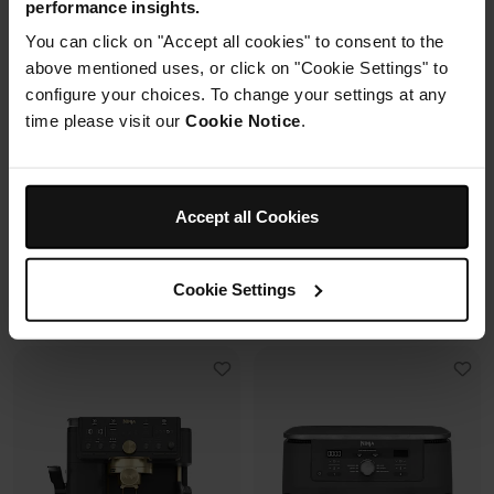
performance insights.
2 cuves en verre (1.4L + 3.8L)
You can click on "Accept all cookies" to consent to the
Housse de protection offerte* avec
+2 couvercles
En savoir plus
4 modes de cuisson
ce four à pizza.
above mentioned uses, or click on "Cookie Settings" to
Préparez, cuisinez, conservez
configure your choices. To change your settings at any
avec un même récipient.
time please visit our
Cookie Notice
.
Modulaire, compact, facile à
ranger et emporter.
Prix réduit de
au
259,99 €
-
289,99 €
119,99 €
179,99 €
Accept all Cookies
239,99 €
Prix le + bas sur 30j
109,99 €
Prix le + bas sur 30j
Cookie Settings
Voir les détails
Voir les détails