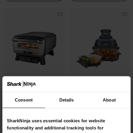
Four à pizza électrique
Air Fryer modulaire en verre Ninja
Consent
Details
About
d’extérieur, avec fonction Air
CRISPi
Fryer Ninja Artisan
Modèle: FN101EUGY
Modèle: MO201EU
4.3
(1070)
SharkNinja uses essential cookies for website
4.7
(228)
functionality and additional tracking tools for