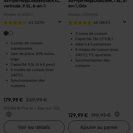
Air Fryer Ninja DoubleStack XL,
Air Fryer Ninja DualZone, 7.6L, 6-
verticale, 9.5L, 6-en-1
en-1, Gris
Modèle: SL400EU
Modèle: DZ300EU
4.3
(2175)
4.8
(8647)
2 zones de cuisson
Capacité: 7.6L (2*3.8L)
2 zones de cuisson
Idéal 3 à 5 personnes
superposées
6 modes de cuisson (max
Gain de place, 30% moins
240°C), T°C ajustable
large
Synchronisation des
Capacité: 9.5L (4 à 6 pers)
cuissons
6 modes de cuisson (max
240°C)
Synchronisation des
cuissons
Prix réduit de
au
179,99 €
269,99 €
173,00 €
Prix le + bas sur 30j
Prix réduit de
au
129,99 €
199,99 €
Voir les détails
Ajouter au panier