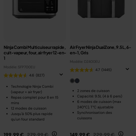
Ninja Combi Multicuiseur rapide,
Air Fryer Ninja DualZone, 9.5L, 6-
cuit-vapeur, four, air fryer 12-en-
en-1, Gris
1
Modèle: DZ400EU
Modèle: SFP700EU
4.7
(1445)
4.6
(827)
Technologie Ninja Combi
2 zones de cuisson
(vapeur + air fryer)
Capacité: 9.5L (4 à 6 pers)
Repas complet pour 8 en 15
6 modes de cuisson (max
mins
240°C), T°C ajustable
12 modes de cuisson
Synchronisation des
Jusqu'à 50% plus rapide
cuissons
qu'un four standard
Prix réduit de
au
Prix réduit de
au
199,99 €
279,99 €
149,99 €
229,99 €