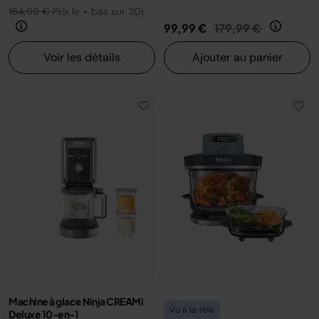
164,99 €
Prix le + bas sur 30j
Prix réduit de
au
99,99 €
179,99 €
Voir les détails
Ajouter au panier
Machine à glace Ninja CREAMi
Vu à la télé
Deluxe 10-en-1