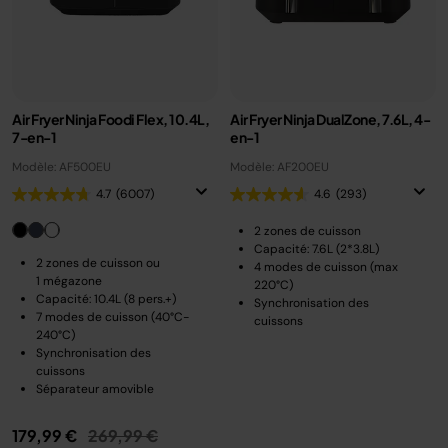
Air Fryer Ninja Foodi Flex, 10.4L,
Air Fryer Ninja DualZone, 7.6L, 4-
7-en-1
en-1
Modèle: AF500EU
Modèle: AF200EU
4.7
(6007)
4.6
(293)
2 zones de cuisson
Capacité: 7.6L (2*3.8L)
2 zones de cuisson ou
4 modes de cuisson (max
1 mégazone
220°C)
Capacité: 10.4L (8 pers.+)
Synchronisation des
7 modes de cuisson (40°C-
cuissons
240°C)
Synchronisation des
cuissons
Séparateur amovible
Prix réduit de
au
179,99 €
269,99 €