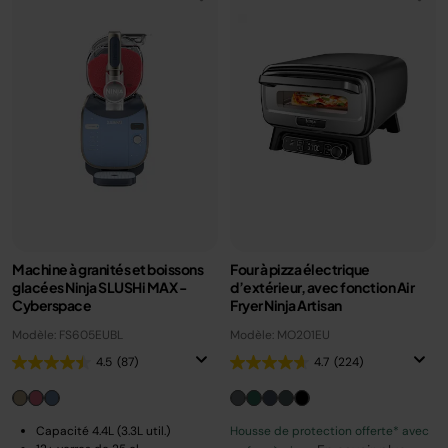
Machine à granités et boissons
Four à pizza électrique
glacées Ninja SLUSHi MAX -
d’extérieur, avec fonction Air
Cyberspace
Fryer Ninja Artisan
Modèle: FS605EUBL
Modèle: MO201EU
4.5
(87)
4.7
(224)
Capacité 4.4L (3.3L util.)
Housse de protection offerte* avec