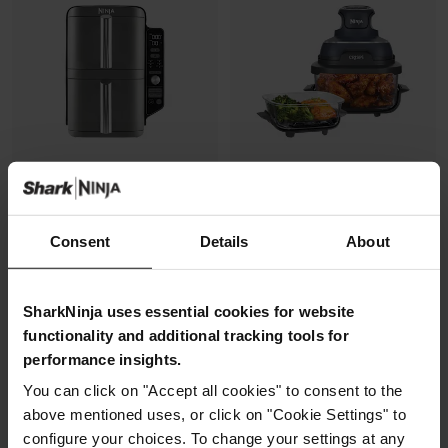
Air Fryer Ninja DoubleStack XL,
Air Fryer modulaire en verre Ninja
Consent
Details
About
verticale, 9.5L, 6-en-1
CRISPi
Modèle: SL400EU
Modèle: FN101EUGY
4.3
(2173)
4.3
(1069)
SharkNinja uses essential cookies for website
functionality and additional tracking tools for
performance insights.
2 zones de cuisson
2 cuves en verre (1.4L + 3.8L)
You can click on "Accept all cookies" to consent to the
superposées
+2 couvercles
Gain de place, 30% moins
4 modes de cuisson
above mentioned uses, or click on "Cookie Settings" to
large
Préparez, cuisinez, conservez
configure your choices. To change your settings at any
Capacité: 9.5L (4 à 6 pers)
avec un même récipient.