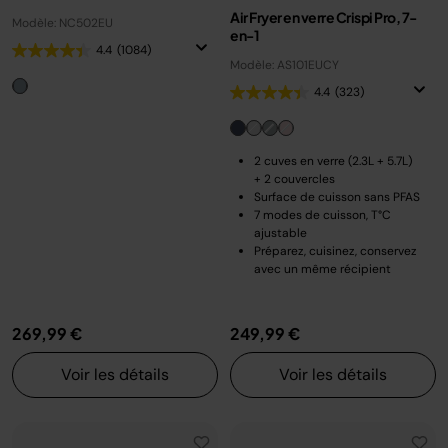
Air Fryer en verre Crispi Pro, 7-
Modèle: NC502EU
en-1
4.4
(1084)
Modèle: AS101EUCY
4.4
(323)
2 cuves en verre (2.3L + 5.7L)
+ 2 couvercles
Surface de cuisson sans PFAS
7 modes de cuisson, T°C
ajustable
Préparez, cuisinez, conservez
avec un même récipient
269,99 €
249,99 €
Voir les détails
Voir les détails