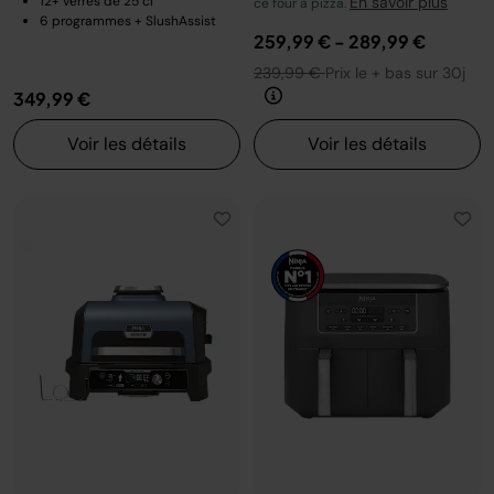
12+ verres de 25 cl
En savoir plus
ce four à pizza.
6 programmes + SlushAssist
259,99 €
-
289,99 €
239,99 €
Prix le + bas sur 30j
349,99 €
Voir les détails
Voir les détails