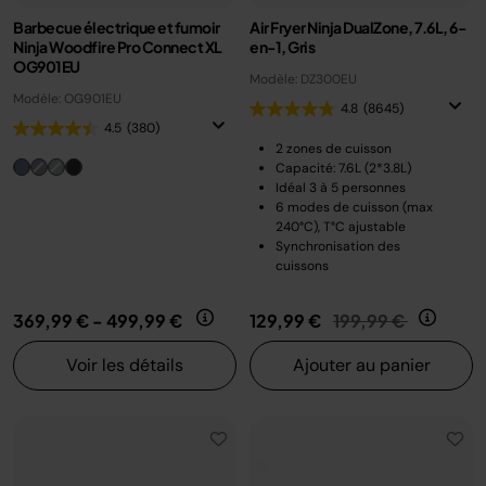
Barbecue électrique et fumoir
Air Fryer Ninja DualZone, 7.6L, 6-
Ninja Woodfire Pro Connect XL
en-1, Gris
OG901EU
Modèle: DZ300EU
Modèle: OG901EU
4.8
(8645)
4.5
(380)
2 zones de cuisson
Capacité: 7.6L (2*3.8L)
Idéal 3 à 5 personnes
6 modes de cuisson (max
240°C), T°C ajustable
Synchronisation des
cuissons
Prix réduit de
au
369,99 €
-
499,99 €
129,99 €
199,99 €
Voir les détails
Ajouter au panier