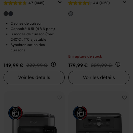
4.7
(1445)
4.4
(1058)
2 zones de cuisson
Capacité: 9.5L (4 à 6 pers)
6 modes de cuisson (max
240°C), T°C ajustable
Synchronisation des
cuissons
En rupture de stock
Prix réduit de
au
Prix réduit de
au
149,99 €
229,99 €
179,99 €
229,99 €
Voir les détails
Voir les détails