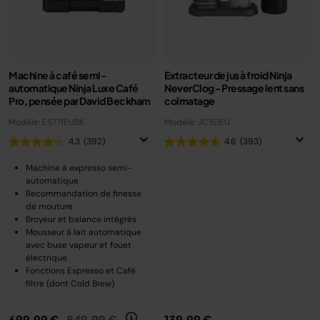
Machine à café semi-
Extracteur de jus à froid Ninja
automatique Ninja Luxe Café
NeverClog - Pressage lent sans
Pro, pensée par David Beckham
colmatage
Modèle: ES771EUBK
Modèle: JC151EU
4.3
(392)
4.6
(393)
Machine à expresso semi-
automatique
Recommandation de finesse
de mouture
Broyeur et balance intégrés
Mousseur à lait automatique
avec buse vapeur et fouet
électrique
Fonctions Espresso et Café
filtre (dont Cold Brew)
Prix réduit de
au
699,99 €
849,99 €
139,99 €