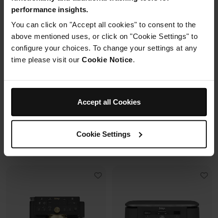
performance insights.
2 cuves en verre (1.4L + 3.8L)
You can click on "Accept all cookies" to consent to the
Capacité 4.4L (3.3L util.)
+2 couvercles
above mentioned uses, or click on "Cookie Settings" to
12+ verres de 25 cl
4 modes de cuisson
configure your choices. To change your settings at any
6 programmes + SlushAssist
Préparez, cuisinez, conservez
avec un même récipient.
time please visit our
Cookie Notice
.
Modulaire, compact, facile à
ranger et emporter.
Prix réduit de
au
119,99 €
179,99 €
Accept all Cookies
109,99 €
Prix le + bas sur 30j
349,99 €
Cookie Settings
Voir les détails
Voir les détails