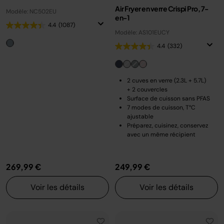
Air Fryer en verre Crispi Pro, 7-
Modèle: NC502EU
en-1
4.4
(1087)
Modèle: AS101EUCY
4.4
(332)
2 cuves en verre (2.3L + 5.7L)
+ 2 couvercles
Surface de cuisson sans PFAS
7 modes de cuisson, T°C
ajustable
Préparez, cuisinez, conservez
avec un même récipient
269,99 €
249,99 €
Voir les détails
Voir les détails