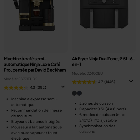
Machine à café semi-
Air Fryer Ninja DualZone, 9.5L, 6-
automatique Ninja Luxe Café
en-1
Pro, pensée par David Beckham
Modèle: DZ400EU
Modèle: ES771EUBK
4.7
(1446)
4.3
(392)
Machine à expresso semi-
2 zones de cuisson
automatique
Capacité: 9.5L (4 à 6 pers)
Recommandation de finesse
6 modes de cuisson (max
de mouture
240°C), T°C ajustable
Broyeur et balance intégrés
Synchronisation des
Mousseur à lait automatique
cuissons
avec buse vapeur et fouet
électrique