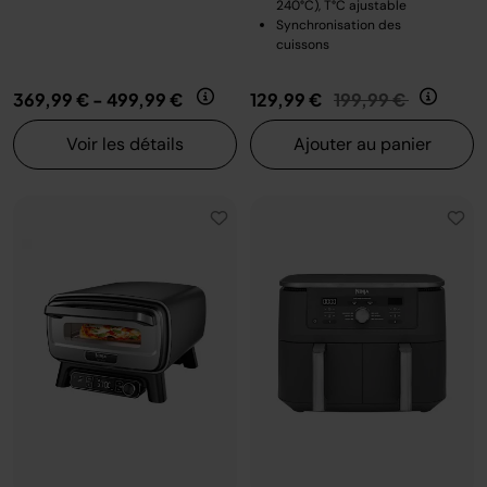
240°C), T°C ajustable
Synchronisation des
cuissons
Prix réduit de
au
369,99 €
-
499,99 €
129,99 €
199,99 €
Voir les détails
Ajouter au panier