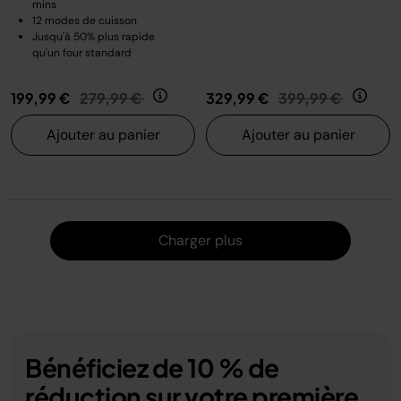
mins
12 modes de cuisson
Jusqu'à 50% plus rapide
qu'un four standard
Prix réduit de
au
Prix réduit de
au
199,99 €
279,99 €
329,99 €
399,99 €
Ajouter au panier
Ajouter au panier
Charger
Charger plus
Bénéficiez de 10 % de
réduction sur votre première