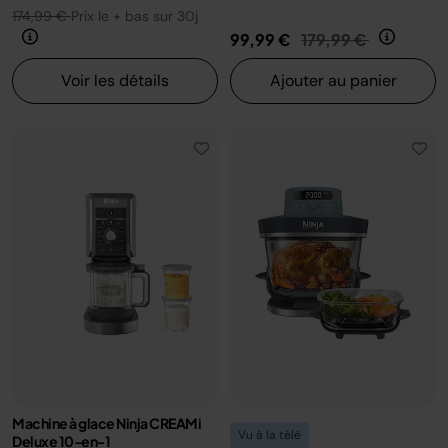
174,99 €
Prix le + bas sur 30j
Prix réduit de
au
99,99 €
179,99 €
Voir les détails
Ajouter au panier
Machine à glace Ninja CREAMi
Vu à la télé
Deluxe 10-en-1