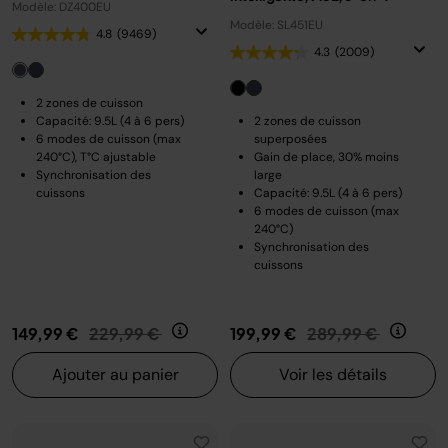
Modèle: DZ400EU
Modèle: SL451EU
4.8
(9469)
4.3
(2009)
2 zones de cuisson
Capacité: 9.5L (4 à 6 pers)
2 zones de cuisson
6 modes de cuisson (max
superposées
240°C), T°C ajustable
Gain de place, 30% moins
Synchronisation des
large
cuissons
Capacité: 9.5L (4 à 6 pers)
6 modes de cuisson (max
240°C)
Synchronisation des
cuissons
Prix réduit de
au
Prix réduit de
au
149,99 €
229,99 €
199,99 €
289,99 €
Ajouter au panier
Voir les détails