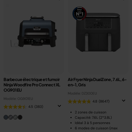
Barbecue électrique et fumoir
Air Fryer Ninja DualZone, 7.6L, 6-
Ninja Woodfire Pro Connect XL
en-1, Gris
OG901EU
Modèle: DZ300EU
Modèle: OG901EU
4.8
(8647)
4.5
(383)
2 zones de cuisson
Capacité: 7.6L (2*3.8L)
Idéal 3 à 5 personnes
6 modes de cuisson (max