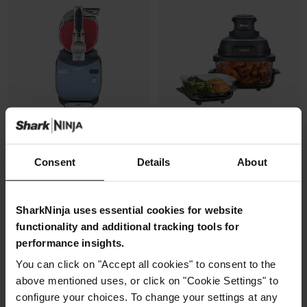
Consent
Details
About
Machine à granités et boissons
Air Fryer modulaire en verre Ninja
glacées Ninja SLUSHi MAX -
CRISPi
Cyberspace
Modèle: FN101EUGY
SharkNinja uses essential cookies for website
Modèle: FS605EUBL
4.3
(1073)
functionality and additional tracking tools for
4.5
(87)
performance insights.
You can click on "Accept all cookies" to consent to the
2 cuves en verre (1.4L + 3.8L)
above mentioned uses, or click on "Cookie Settings" to
Capacité 4.4L (3.3L util.)
+2 couvercles
12+ verres de 25 cl
4 modes de cuisson
configure your choices. To change your settings at any
6 programmes + SlushAssist
Préparez, cuisinez, conservez