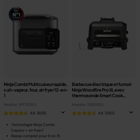
Ninja Combi Multicuiseur rapide,
Barbecue électrique et fumoir
cuit-vapeur, four, air fryer 12-en-
Ninja Woodfire Pro XL avec
1
thermosonde Smart Cook
OG850EU
Modèle: SFP700EU
Modèle: OG850EU
4.6
(828)
4.6
(350)
Technologie Ninja Combi
(vapeur + air fryer)
Repas complet pour 8 en 15