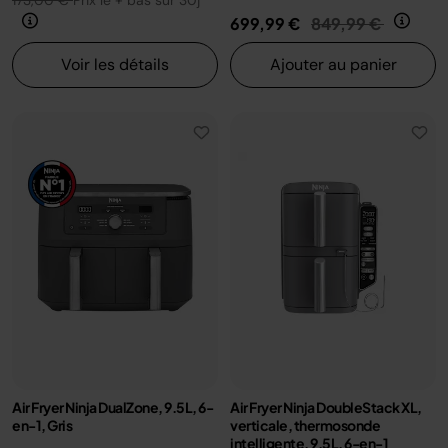
173,00 €
Prix le + bas sur 30j
Prix réduit de
au
699,99 €
849,99 €
Voir les détails
Ajouter au panier
Air Fryer Ninja DualZone, 9.5L, 6-
Air Fryer Ninja DoubleStack XL,
en-1, Gris
verticale, thermosonde
intelligente, 9.5L, 6-en-1