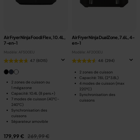
Air Fryer Ninja Foodi Flex, 10.4L,
Air Fryer Ninja DualZone, 7.6L, 4-
7-en-1
en-1
Modèle: AF500EU
Modèle: AF200EU
4.7
(6015)
4.6
(294)
2 zones de cuisson
Capacité: 7.6L (2*3.8L)
2 zones de cuisson ou
4 modes de cuisson (max
1 mégazone
220°C)
Capacité: 10.4L (8 pers.+)
Synchronisation des
7 modes de cuisson (40°C-
cuissons
240°C)
Synchronisation des
cuissons
Séparateur amovible
Prix réduit de
au
179,99 €
269,99 €