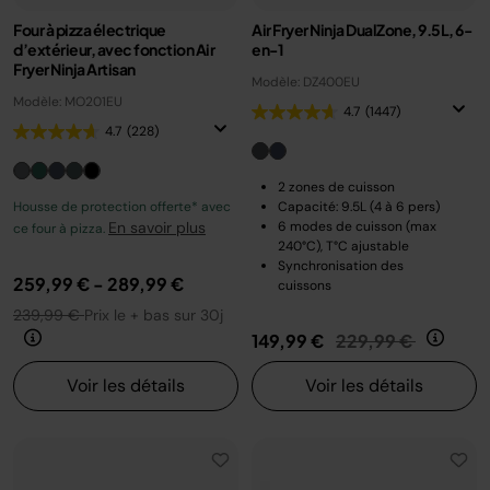
Four à pizza électrique
Air Fryer Ninja DualZone, 9.5L, 6-
d’extérieur, avec fonction Air
en-1
Fryer Ninja Artisan
Modèle: DZ400EU
Modèle: MO201EU
4.7
(1447)
4.7
(228)
2 zones de cuisson
Housse de protection offerte* avec
Capacité: 9.5L (4 à 6 pers)
En savoir plus
6 modes de cuisson (max
ce four à pizza.
240°C), T°C ajustable
Synchronisation des
259,99 €
-
289,99 €
cuissons
239,99 €
Prix le + bas sur 30j
Prix réduit de
au
149,99 €
229,99 €
Voir les détails
Voir les détails