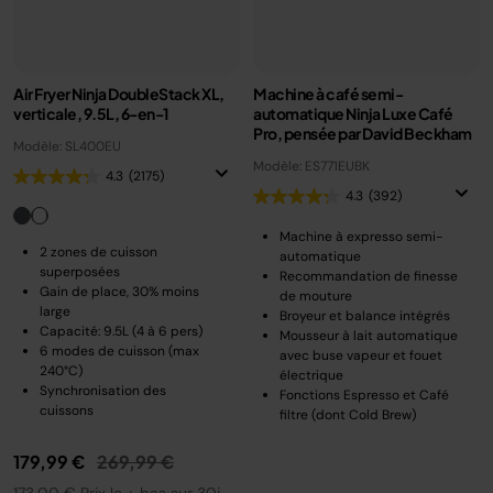
Air Fryer Ninja DoubleStack XL,
Machine à café semi-
verticale, 9.5L, 6-en-1
automatique Ninja Luxe Café
Pro, pensée par David Beckham
Modèle: SL400EU
Modèle: ES771EUBK
4.3
(2175)
4.3
(392)
Machine à expresso semi-
2 zones de cuisson
automatique
superposées
Recommandation de finesse
Gain de place, 30% moins
de mouture
large
Broyeur et balance intégrés
Capacité: 9.5L (4 à 6 pers)
Mousseur à lait automatique
6 modes de cuisson (max
avec buse vapeur et fouet
240°C)
électrique
Synchronisation des
Fonctions Espresso et Café
cuissons
filtre (dont Cold Brew)
Prix réduit de
au
179,99 €
269,99 €