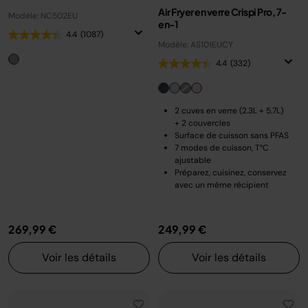
Air Fryer en verre Crispi Pro, 7-
Modèle: NC502EU
en-1
4.4
(1087)
Modèle: AS101EUCY
4.4
(332)
2 cuves en verre (2.3L + 5.7L)
+ 2 couvercles
Surface de cuisson sans PFAS
7 modes de cuisson, T°C
ajustable
Préparez, cuisinez, conservez
avec un même récipient
269,99 €
249,99 €
Voir les détails
Voir les détails