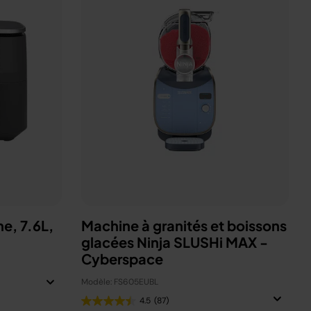
ne, 7.6L,
Machine à granités et boissons
glacées Ninja SLUSHi MAX -
Cyberspace
Modèle: FS605EUBL
4.5
(87)