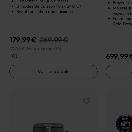
Capacité: 9.5L (4 à 6 pers)
Broyeur e
6 modes de cuisson (max 240°C)
Mousseur 
Synchronisation des cuissons
vapeur et 
Fonctions 
Cold Brew
Prix réduit de
au
179,99 €
269,99 €
173,00 €
Prix le + bas sur 30j
699,99 
Voir les détails