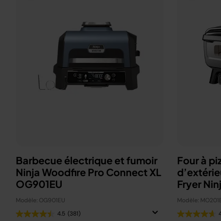
Barbecue électrique et fumoir
Four à pi
Ninja Woodfire Pro Connect XL
d’extérie
OG901EU
Fryer Nin
Modèle: OG901EU
Modèle: MO201
4.5
(381)
4