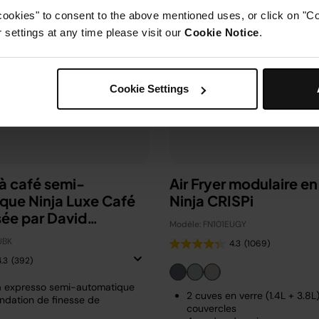
cookies" to consent to the above mentioned uses, or click on "Co
settings at any time please visit our
Cookie Notice
.
Cookie Settings
à café semi-
Air Fryer modulaire en
que Ninja Luxe Café
Ninja CRISPi
sée par David
Modèle: FN101EUGY
m
UBK
4.3
(1069)
4.3
(392)
à expresso semi-automatique
2 cuves en verre (1.4L + 3.8L
dation de finesse de
couvercles