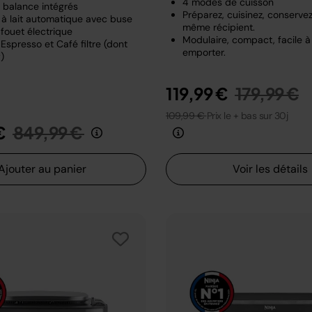
4 modes de cuisson
t balance intégrés
Préparez, cuisinez, conserve
à lait automatique avec buse
même récipient.
fouet électrique
Modulaire, compact, facile à
Espresso et Café filtre (dont
emporter.
)
Prix rédui
a
119,99 €
179,99 €
109,99 €
Prix le + bas sur 30j
Prix réduit de
au
€
849,99 €
Ajouter au panier
Voir les détails