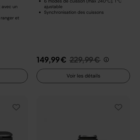
6 modes de cuisson (max 240°C), T°C
z avec un
ajustable
Synchronisation des cuissons
 ranger et
t de
u
Prix réduit de
au
149,99 €
229,99 €
Voir les détails