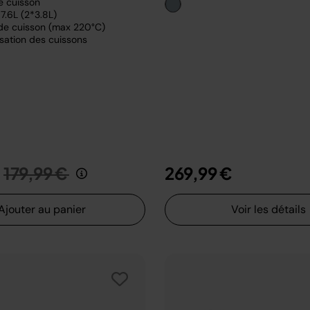
e cuisson
7.6L (2*3.8L)
de cuisson (max 220°C)
sation des cuissons
Prix réduit de
au
179,99 €
269,99 €
Ajouter au panier
Voir les détails