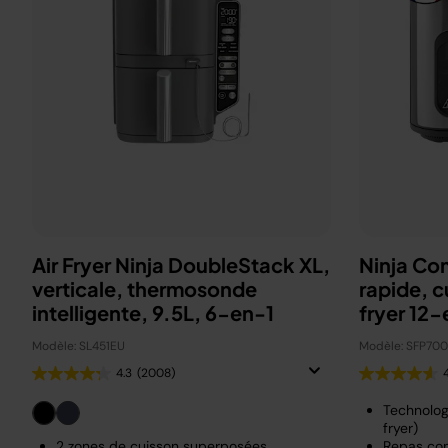
Air Fryer Ninja DoubleStack XL,
Ninja Co
verticale, thermosonde
rapide, c
intelligente, 9.5L, 6-en-1
fryer 12-
Modèle: SL451EU
Modèle: SFP70
4.3
(2008)
Technolog
fryer)
2 zones de cuisson superposées
Repas com