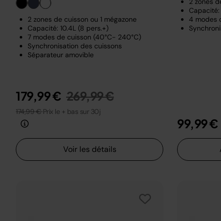
2 zones d
Capacité: 
2 zones de cuisson ou 1 mégazone
4 modes 
Capacité: 10.4L (8 pers.+)
Synchroni
7 modes de cuisson (40°C- 240°C)
Synchronisation des cuissons
Séparateur amovible
Prix réduit de
au
179,99 €
269,99 €
174,99 €
Prix le + bas sur 30j
99,99 €
Voir les détails