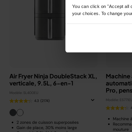
You can click on "Accept all 
your choices. To change your 
Air Fryer Ninja DoubleStack XL,
Machine 
verticale, 9.5L, 6-en-1
automati
Pro, pen
Modèle: SL400EU
Beckha
Modèle: ES771E
4.3
(2174)
Machine 
2 zones de cuisson superposées
Recomman
Gain de place, 30% moins large
mouture