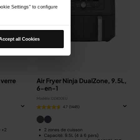
okie Settings" to configure
Accept all Cookies
 verre
Air Fryer Ninja DualZone, 9.5L,
6-en-1
Modèle: DZ400EU
4.7
(1445)
) +2
2 zones de cuisson
Capacité: 9.5L (4 à 6 pers)