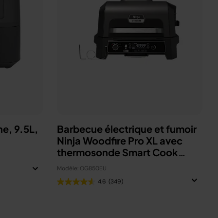
ne, 9.5L,
Barbecue électrique et fumoir
Ninja Woodfire Pro XL avec
thermosonde Smart Cook
OG850EU
Modèle: OG850EU
4.6
(349)