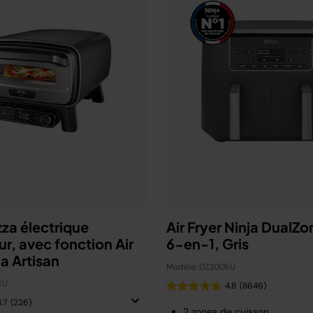
zza électrique
Air Fryer Ninja DualZo
ur, avec fonction Air
6-en-1, Gris
ja Artisan
Modèle: DZ300EU
EU
4.8
(8646)
.7
(226)
2 zones de cuisson