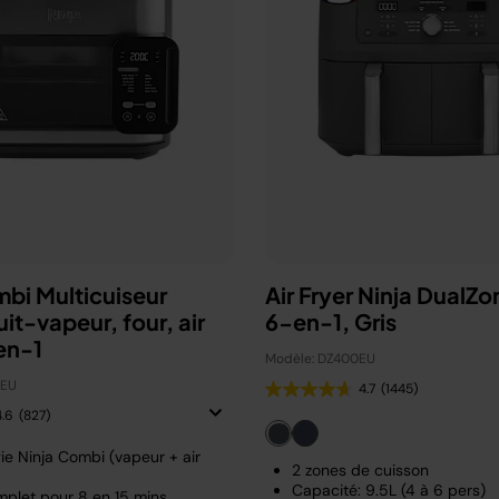
mbi Multicuiseur
Air Fryer Ninja DualZo
uit-vapeur, four, air
6-en-1, Gris
en-1
Modèle: DZ400EU
0EU
4.7
(1445)
4.6
(827)
ie Ninja Combi (vapeur + air
2 zones de cuisson
Capacité: 9.5L (4 à 6 pers)
plet pour 8 en 15 mins