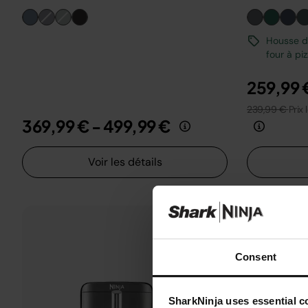
Housse de
four à pi
259,99 
239,99 €
Prix 
369,99 €
-
499,99 €
Voir les détails
Consent
SharkNinja uses essential co