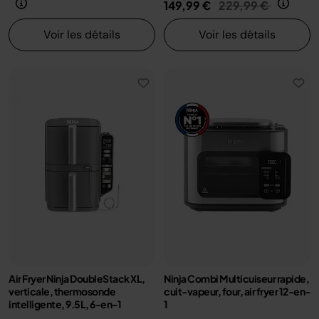
Prix réduit de
au
149,99 €
229,99 €
Voir les détails
Voir les détails
Air Fryer Ninja DoubleStack XL,
Ninja Combi Multicuiseur rapide,
verticale, thermosonde
cuit-vapeur, four, air fryer 12-en-
intelligente, 9.5L, 6-en-1
1