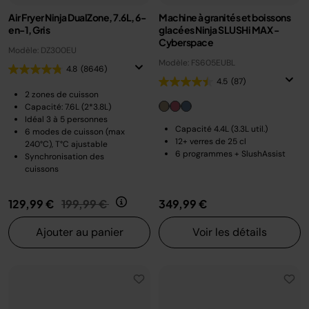
Air Fryer Ninja DualZone, 7.6L, 6-
Machine à granités et boissons
en-1, Gris
glacées Ninja SLUSHi MAX -
Cyberspace
Modèle: DZ300EU
Modèle: FS605EUBL
4.8
(8646)
4.5
(87)
2 zones de cuisson
Capacité: 7.6L (2*3.8L)
Idéal 3 à 5 personnes
Capacité 4.4L (3.3L util.)
6 modes de cuisson (max
12+ verres de 25 cl
240°C), T°C ajustable
6 programmes + SlushAssist
Synchronisation des
cuissons
Prix réduit de
au
129,99 €
199,99 €
349,99 €
Ajouter au panier
Voir les détails