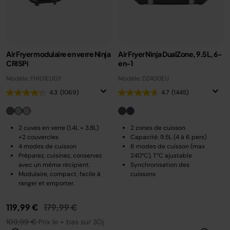
Air Fryer modulaire en verre Ninja
Air Fryer Ninja DualZone, 9.5L, 6-
CRISPi
en-1
Modèle: FN101EUGY
Modèle: DZ400EU
4.3
(1069)
4.7
(1445)
2 cuves en verre (1.4L + 3.8L)
2 zones de cuisson
+2 couvercles
Capacité: 9.5L (4 à 6 pers)
4 modes de cuisson
6 modes de cuisson (max
Préparez, cuisinez, conservez
240°C), T°C ajustable
avec un même récipient.
Synchronisation des
Modulaire, compact, facile à
cuissons
ranger et emporter.
Prix réduit de
au
119,99 €
179,99 €
109,99 €
Prix le + bas sur 30j