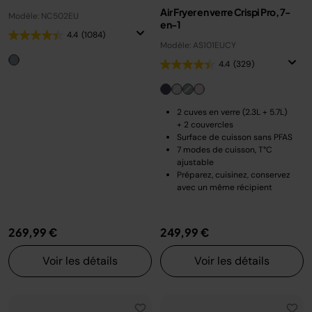
Air Fryer en verre Crispi Pro, 7-
Modèle: NC502EU
en-1
4.4
(1084)
Modèle: AS101EUCY
4.4
(329)
2 cuves en verre (2.3L + 5.7L)
+ 2 couvercles
Surface de cuisson sans PFAS
7 modes de cuisson, T°C
ajustable
Préparez, cuisinez, conservez
avec un même récipient
269,99 €
249,99 €
Voir les détails
Voir les détails