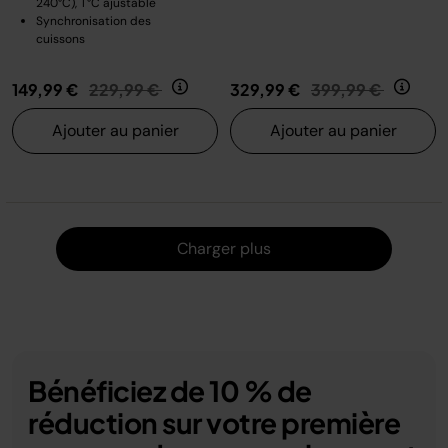
240°C), T°C ajustable
Synchronisation des
cuissons
Prix réduit de
au
Prix réduit de
au
149,99 €
229,99 €
329,99 €
399,99 €
Ajouter au panier
Ajouter au panier
Charger
Charger plus
Bénéficiez de 10 % de
réduction sur votre première