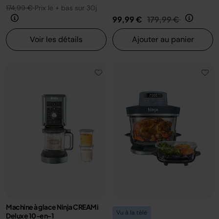
174,99 €
Prix le + bas sur 30j
Prix réduit de
au
99,99 €
179,99 €
Voir les détails
Ajouter au panier
Machine à glace Ninja CREAMi
Vu à la télé
Deluxe 10-en-1