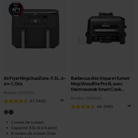
Air Fryer Ninja DualZone, 9.5L, 6-
Barbecue électrique et fumoir
en-1, Gris
Ninja Woodfire Pro XL avec
thermosonde Smart Cook
Modèle: DZ400EU
OG850EU
Modèle: OG850EU
4.7
(1445)
4.6
(349)
2 zones de cuisson
Capacité: 9.5L (4 à 6 pers)
6 modes de cuisson (max