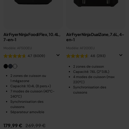
Air Fryer Ninja Foodi Flex, 10.4L,
Air Fryer Ninja DualZone, 7.6L, 4-
7-en-1
en-1
Modèle: AF500EU
Modèle: AF200EU
4.7
(6009)
4.6
(293)
2 zones de cuisson
Capacité: 7.6L (2*3.8L)
2 zones de cuisson ou
4 modes de cuisson (max
1 mégazone
220°C)
Capacité: 10.4L (8 pers.+)
Synchronisation des
7 modes de cuisson (40°C-
cuissons
240°C)
Synchronisation des
cuissons
Séparateur amovible
Prix réduit de
au
179,99 €
269,99 €