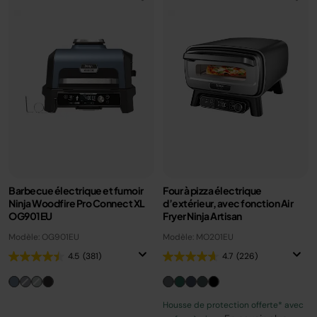
Barbecue électrique et fumoir
Four à pizza électrique
Ninja Woodfire Pro Connect XL
d’extérieur, avec fonction Air
OG901EU
Fryer Ninja Artisan
Modèle: OG901EU
Modèle: MO201EU
4.5
(381)
4.7
(226)
Housse de protection offerte* avec