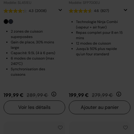
Modèle: SL451EU
Modèle: SFP700EU
4.3
(2008)
4.6
(827)
Technologie Ninja Combi
(vapeur + air fryer)
2 zones de cuisson
Repas complet pour 8 en 15
superposées
mins
Gain de place, 30% moins
12 modes de cuisson
large
Jusqu'à 50% plus rapide
Capacité: 9.5L (4 à 6 pers)
qu'un four standard
6 modes de cuisson (max
240°C)
Synchronisation des
cuissons
Prix réduit de
au
Prix réduit de
au
199,99 €
289,99 €
199,99 €
279,99 €
Voir les détails
Ajouter au panier