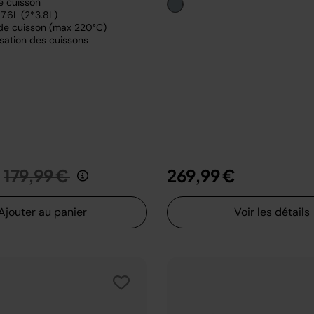
e cuisson
7.6L (2*3.8L)
de cuisson (max 220°C)
sation des cuissons
Prix réduit de
au
179,99 €
269,99 €
Ajouter au panier
Voir les détails