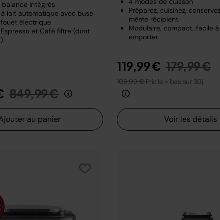
4 modes de cuisson
t balance intégrés
Préparez, cuisinez, conserve
à lait automatique avec buse
même récipient.
fouet électrique
Modulaire, compact, facile à
Espresso et Café filtre (dont
emporter.
)
Prix rédui
a
119,99 €
179,99 €
109,99 €
Prix le + bas sur 30j
Prix réduit de
au
€
849,99 €
Ajouter au panier
Voir les détails