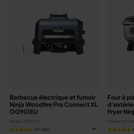
Barbecue électrique et fumoir
Four à pi
Ninja Woodfire Pro Connect XL
d’extérie
OG901EU
Fryer Nin
Modèle: OG901EU
Modèle: MO201
4.5
(382)
4