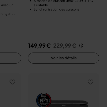
6 modes de cuisson (max 240°C), T°C
z avec un
ajustable
Synchronisation des cuissons
 ranger et
t de
u
Prix réduit de
au
149,99 €
229,99 €
Voir les détails