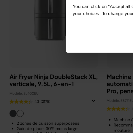
You can click on "Accept all 
your choices. To change your 
Air Fryer Ninja DoubleStack XL,
Machine 
verticale, 9.5L, 6-en-1
automati
Pro, pen
Modèle: SL400EU
Beckha
Modèle: ES771E
4.3
(2175)
Machine 
2 zones de cuisson superposées
Recomman
Gain de place, 30% moins large
mouture