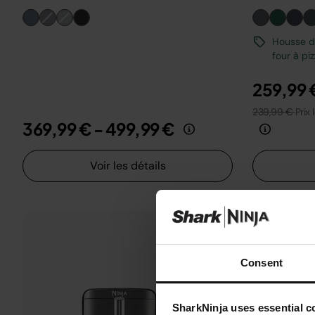
Housse de
four à pi
259,99 
239,99 €
Prix 
369,99 €
-
499,99 €
Voir les détails
Consent
SharkNinja uses essential co