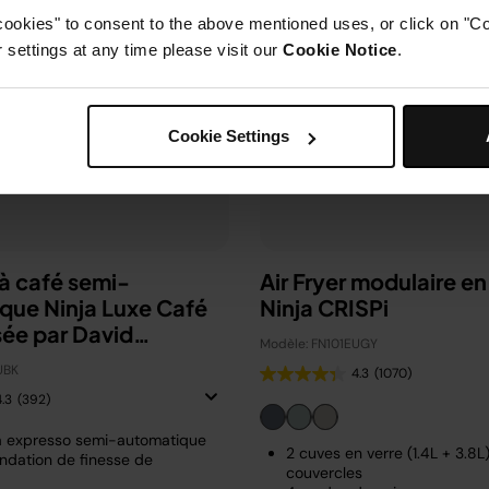
cookies" to consent to the above mentioned uses, or click on "Co
settings at any time please visit our
Cookie Notice
.
Cookie Settings
à café semi-
Air Fryer modulaire en
que Ninja Luxe Café
Ninja CRISPi
sée par David
Modèle: FN101EUGY
m
UBK
4.3
(1070)
4.3
(392)
à expresso semi-automatique
2 cuves en verre (1.4L + 3.8L
dation de finesse de
couvercles