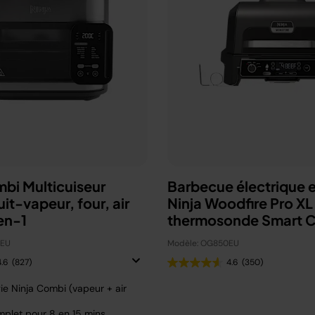
mbi Multicuiseur
Barbecue électrique e
uit-vapeur, four, air
Ninja Woodfire Pro XL
en-1
thermosonde Smart 
OG850EU
0EU
Modèle: OG850EU
4.6
(827)
4.6
(350)
ie Ninja Combi (vapeur + air
plet pour 8 en 15 mins