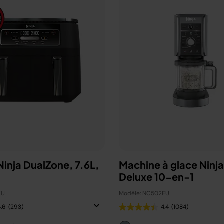
 Ninja DualZone, 7.6L,
Machine à glace Ninj
Deluxe 10-en-1
EU
Modèle: NC502EU
4.6
(293)
4.4
(1084)