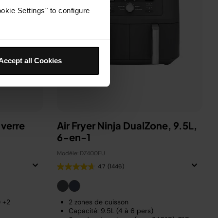
okie Settings" to configure
Accept all Cookies
 verre
Air Fryer Ninja DualZone, 9.5L,
6-en-1
Modèle: DZ400EU
4.7
(1446)
) +2
2 zones de cuisson
Capacité: 9.5L (4 à 6 pers)