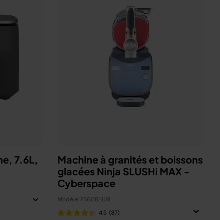
ne, 7.6L,
Machine à granités et boissons
glacées Ninja SLUSHi MAX -
Cyberspace
Modèle: FS605EUBL
4.5
(87)