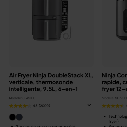
Air Fryer Ninja DoubleStack XL,
Ninja Co
verticale, thermosonde
rapide, c
intelligente, 9.5L, 6-en-1
fryer 12-
Modèle: SL451EU
Modèle: SFP70
4.3
(2009)
Technolog
fryer)
2 zones de cuisson superposées
Repas com