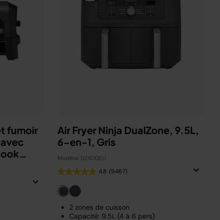
t fumoir
Air Fryer Ninja DualZone, 9.5L,
 avec
6-en-1, Gris
Cook
Modèle: DZ400EU
4.8
(9467)
2 zones de cuisson
Capacité: 9.5L (4 à 6 pers)