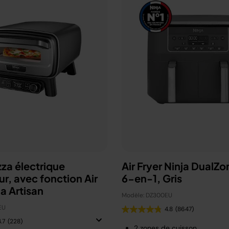
zza électrique
Air Fryer Ninja DualZo
ur, avec fonction Air
6-en-1, Gris
ja Artisan
Modèle: DZ300EU
EU
4.8
(8647)
.7
(228)
2 zones de cuisson