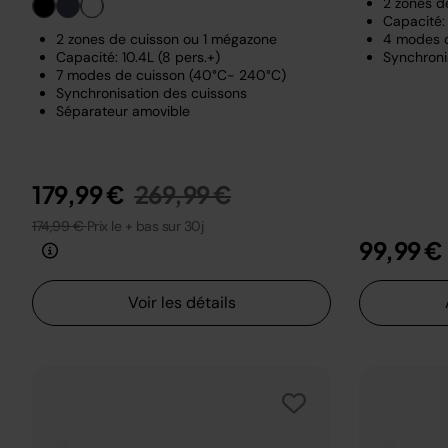
2 zones d
Capacité: 
2 zones de cuisson ou 1 mégazone
4 modes 
Capacité: 10.4L (8 pers.+)
Synchroni
7 modes de cuisson (40°C- 240°C)
Synchronisation des cuissons
Séparateur amovible
Prix réduit de
au
179,99 €
269,99 €
174,99 €
Prix le + bas sur 30j
99,99 €
Voir les détails