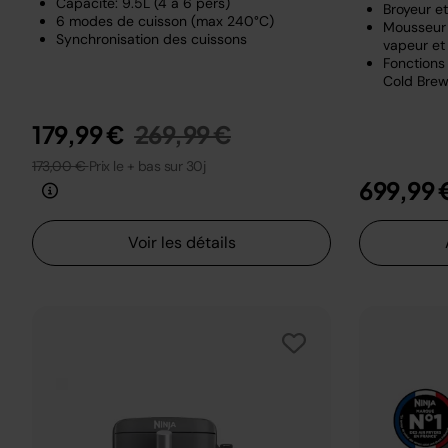
Capacité: 9.5L (4 à 6 pers)
Broyeur e
6 modes de cuisson (max 240°C)
Mousseur 
Synchronisation des cuissons
vapeur et 
Fonctions 
Cold Brew
Prix réduit de
au
179,99 €
269,99 €
173,00 €
Prix le + bas sur 30j
699,99 
Voir les détails