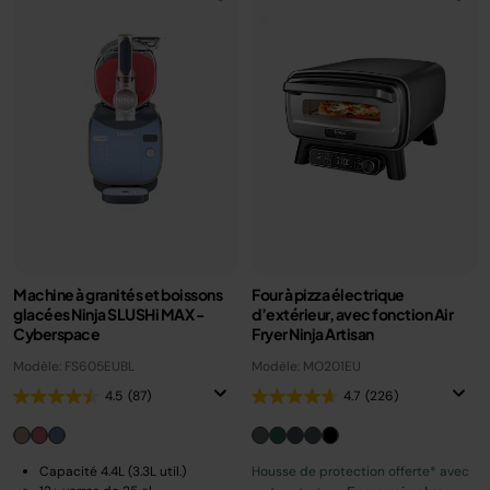
Machine à granités et boissons
Four à pizza électrique
glacées Ninja SLUSHi MAX -
d’extérieur, avec fonction Air
Cyberspace
Fryer Ninja Artisan
Modèle: FS605EUBL
Modèle: MO201EU
4.5
(87)
4.7
(226)
Capacité 4.4L (3.3L util.)
Housse de protection offerte* avec