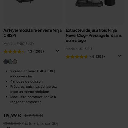
Air Fryer modulaire en verre Ninja
Extracteur de jus à froid Ninja
CRISPi
NeverClog - Pressage lent sans
colmatage
Modèle: FN101EUGY
Modèle: JC151EU
4.3
(1069)
4.6
(393)
2 cuves en verre (1.4L + 3.8L)
+2 couvercles
4 modes de cuisson
Préparez, cuisinez, conservez
avec un même récipient.
Modulaire, compact, facile à
ranger et emporter.
Prix réduit de
au
119,99 €
179,99 €
109,99 €
Prix le + bas sur 30j