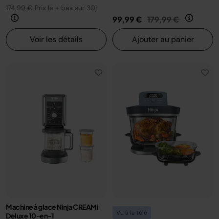
174,99 €
Prix le + bas sur 30j
Prix réduit de
au
99,99 €
179,99 €
Voir les détails
Ajouter au panier
Machine à glace Ninja CREAMi
Vu à la télé
Deluxe 10-en-1