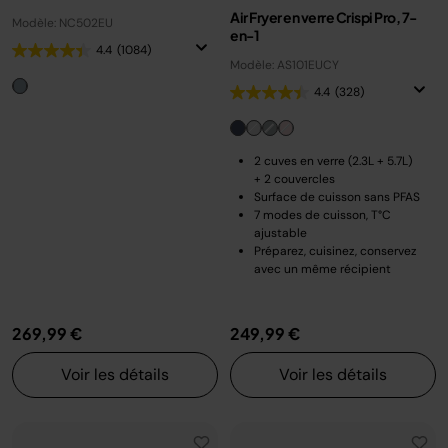
Air Fryer en verre Crispi Pro, 7-
Modèle: NC502EU
en-1
4.4
(1084)
Modèle: AS101EUCY
4.4
(328)
2 cuves en verre (2.3L + 5.7L)
+ 2 couvercles
Surface de cuisson sans PFAS
7 modes de cuisson, T°C
ajustable
Préparez, cuisinez, conservez
avec un même récipient
269,99 €
249,99 €
Voir les détails
Voir les détails