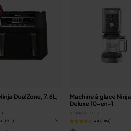
 Ninja DualZone, 7.6L,
Machine à glace Ninj
Deluxe 10-en-1
EU
Modèle: NC502EU
4.6
(293)
4.4
(1084)