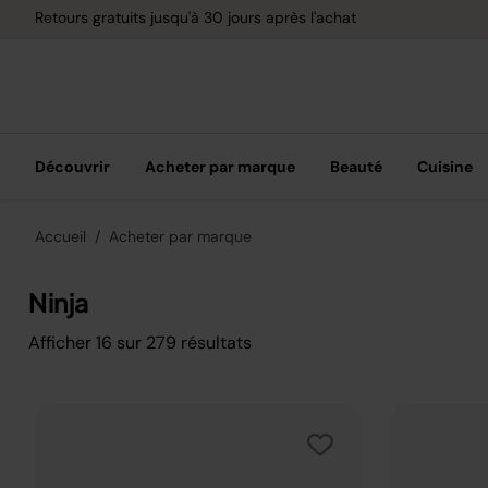
Options de paiement flexible avec Klarna
Découvrir
Acheter par marque
Beauté
Cuisine
Accueil
Acheter par marque
Ninja
Afficher
16
sur
279
résultats