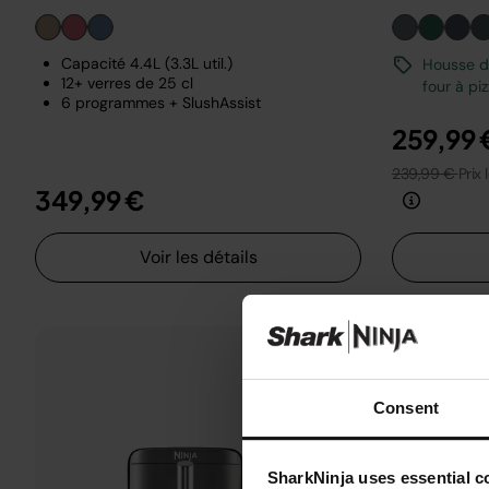
Capacité 4.4L (3.3L util.)
Housse de
12+ verres de 25 cl
four à pi
6 programmes + SlushAssist
259,99 
239,99 €
Prix 
349,99 €
Voir les détails
Consent
SharkNinja uses essential co