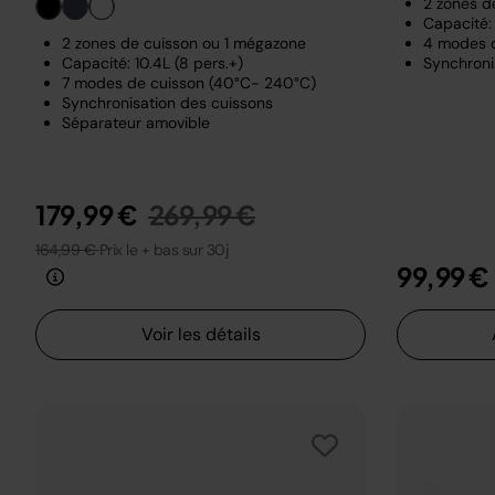
2 zones d
Capacité: 
2 zones de cuisson ou 1 mégazone
4 modes 
Capacité: 10.4L (8 pers.+)
Synchroni
7 modes de cuisson (40°C- 240°C)
Synchronisation des cuissons
Séparateur amovible
Prix réduit de
au
179,99 €
269,99 €
164,99 €
Prix le + bas sur 30j
99,99 €
Voir les détails