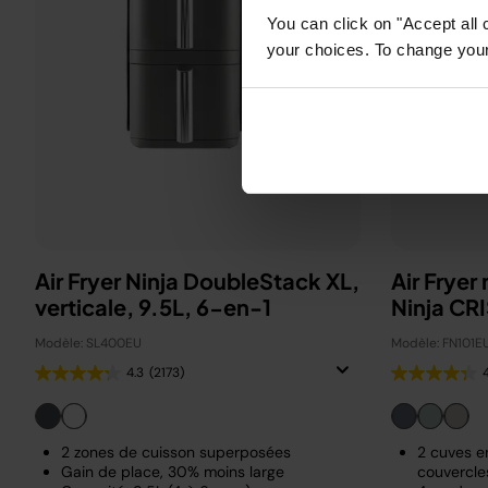
You can click on "Accept all 
your choices. To change your 
Air Fryer Ninja DoubleStack XL,
Air Fryer
verticale, 9.5L, 6-en-1
Ninja CRI
Modèle: SL400EU
Modèle: FN101E
4.3
(2173)
2 zones de cuisson superposées
2 cuves en
Gain de place, 30% moins large
couvercle