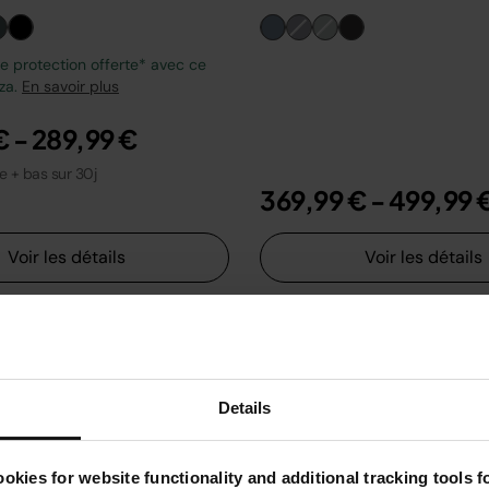
 protection offerte* avec ce
zza.
En savoir plus
€
-
289,99 €
le + bas sur 30j
369,99 €
-
499,99 
Voir les détails
Voir les détails
Details
okies for website functionality and additional tracking tools 