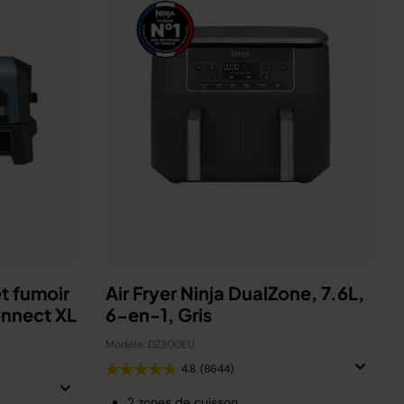
t fumoir
Air Fryer Ninja DualZone, 7.6L,
onnect XL
6-en-1, Gris
Modèle: DZ300EU
4.8
(8644)
2 zones de cuisson