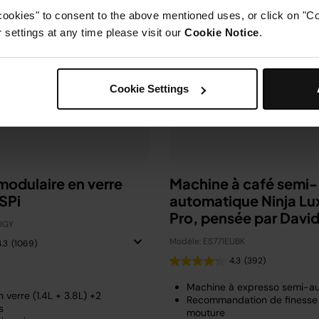
cookies" to consent to the above mentioned uses, or click on "Co
settings at any time please visit our
Cookie Notice
.
Cookie Settings
 modulaire en verre
Machine à café semi-
SPi
automatique Ninja Lu
Pro, pensée par Davi
UGY
Beckham
Modèle: ES771EUBK
4.3
(1069)
4.3
(392)
Machine à expresso semi-a
 verre (1.4L + 3.8L) +2
Recommandation de finesse
s
mouture