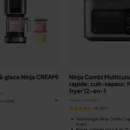
à glace Ninja CREAMi
Ninja Combi Multicuis
rapide, cuit-vapeur, fo
fryer 12-en-1
EU
Modèle: SFP700EU
4.4
(1058)
4.6
(827)
Technologie Ninja Combi (vap
fryer)
Repas complet pour 8 en 15