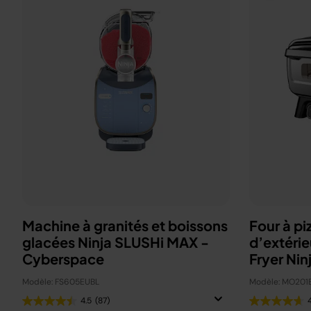
Machine à granités et boissons
Four à pi
glacées Ninja SLUSHi MAX -
d’extérie
Cyberspace
Fryer Nin
Modèle: FS605EUBL
Modèle: MO201
4.5
(87)
4