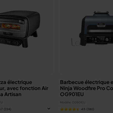
zza électrique
Barbecue électrique e
ur, avec fonction Air
Ninja Woodfire Pro C
ja Artisan
OG901EU
EU
Modèle: OG901EU
.7
(224)
4.5
(380)