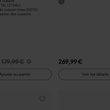
e cuisson
7.6L (2*3.8L)
de cuisson (max 220°C)
sation des cuissons
Prix réduit de
au
179,99 €
269,99 €
Ajouter au panier
Voir les détails