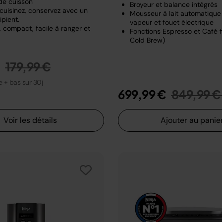
de cuisson
Broyeur et balance intégrés
 cuisinez, conservez avec un
Mousseur à lait automatiqu
pient.
vapeur et fouet électrique
 compact, facile à ranger et
Fonctions Espresso et Café fi
Cold Brew)
Prix réduit de
au
€
179,99 €
le + bas sur 30j
Prix rédu
699,99 €
849,99 €
Voir les détails
Ajouter au panie