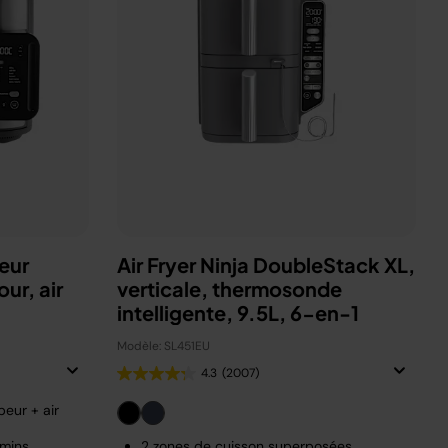
eur
Air Fryer Ninja DoubleStack XL,
ur, air
verticale, thermosonde
intelligente, 9.5L, 6-en-1
Modèle: SL451EU
4.3
(2007)
eur + air
 mins
2 zones de cuisson superposées