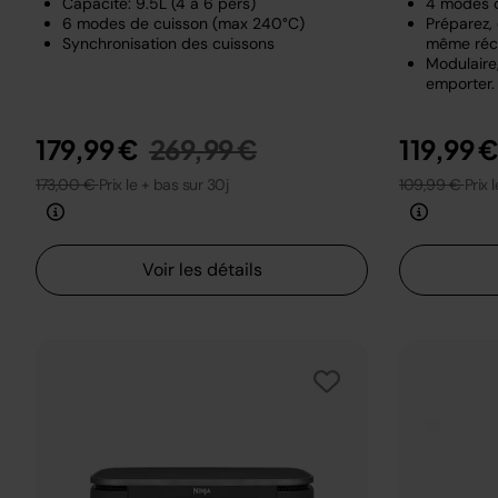
Capacité: 9.5L (4 à 6 pers)
4 modes 
6 modes de cuisson (max 240°C)
Préparez,
Synchronisation des cuissons
même réci
Modulaire,
emporter.
Prix réduit de
au
179,99 €
269,99 €
119,99 
173,00 €
Prix le + bas sur 30j
109,99 €
Prix 
Voir les détails