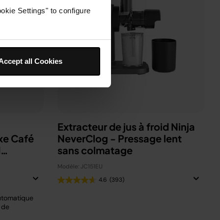
okie Settings" to configure
Accept all Cookies
Extracteur de jus à froid Ninja
xe Café
NeverClog - Pressage lent
d
sans colmatage
Modèle: JC151EU
4.6
(393)
utomatique
 de