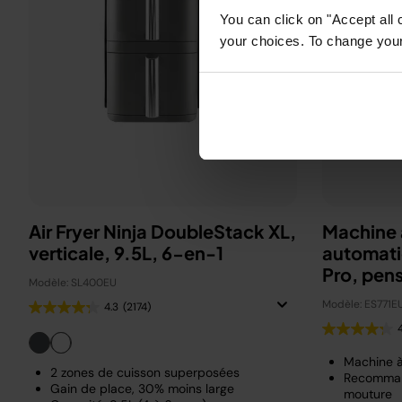
You can click on "Accept all 
your choices. To change your 
Air Fryer Ninja DoubleStack XL,
Machine 
verticale, 9.5L, 6-en-1
automati
Pro, pen
Modèle: SL400EU
Beckha
Modèle: ES771E
4.3
(2174)
Machine 
2 zones de cuisson superposées
Recomman
Gain de place, 30% moins large
mouture