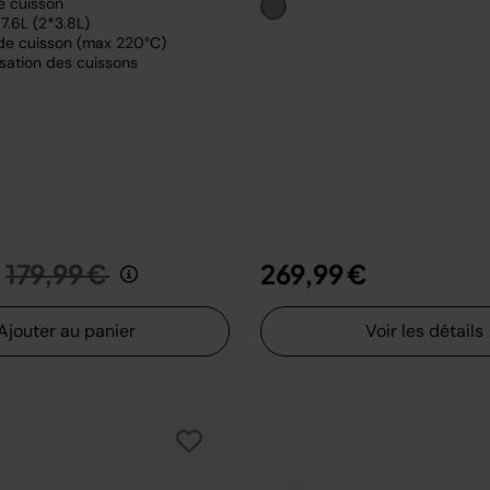
e cuisson
7.6L (2*3.8L)
de cuisson (max 220°C)
sation des cuissons
Prix réduit de
au
179,99 €
269,99 €
Ajouter au panier
Voir les détails