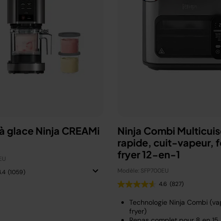
à glace Ninja CREAMi
Ninja Combi Multicuis
rapide, cuit-vapeur, fo
fryer 12-en-1
EU
Modèle: SFP700EU
4.4
(1059)
4.6
(827)
Technologie Ninja Combi (vap
fryer)
Repas complet pour 8 en 15