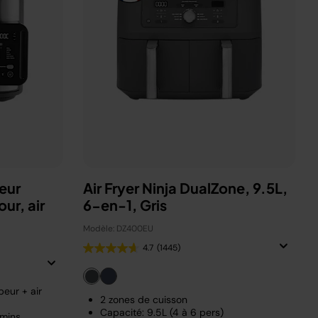
eur
Air Fryer Ninja DualZone, 9.5L,
ur, air
6-en-1, Gris
Modèle: DZ400EU
4.7
(1445)
eur + air
2 zones de cuisson
Capacité: 9.5L (4 à 6 pers)
 mins