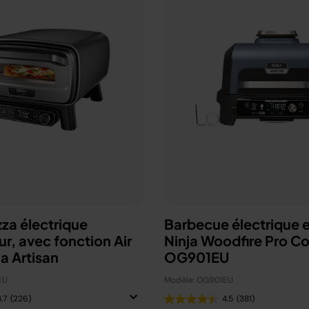
zza électrique
Barbecue électrique e
ur, avec fonction Air
Ninja Woodfire Pro C
ja Artisan
OG901EU
EU
Modèle: OG901EU
.7
(226)
4.5
(381)