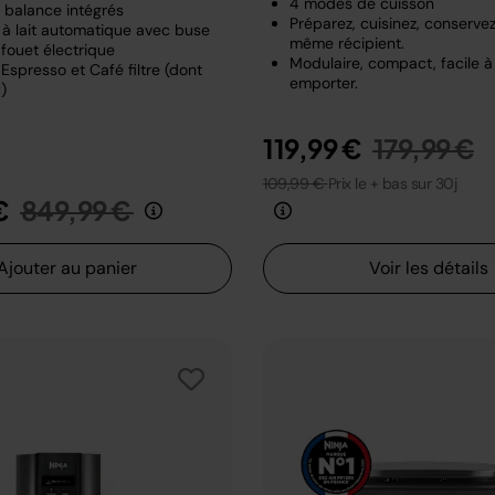
4 modes de cuisson
t balance intégrés
Préparez, cuisinez, conserve
à lait automatique avec buse
même récipient.
fouet électrique
Modulaire, compact, facile à
Espresso et Café filtre (dont
emporter.
)
Prix rédui
a
119,99 €
179,99 €
109,99 €
Prix le + bas sur 30j
Prix réduit de
au
€
849,99 €
Ajouter au panier
Voir les détails