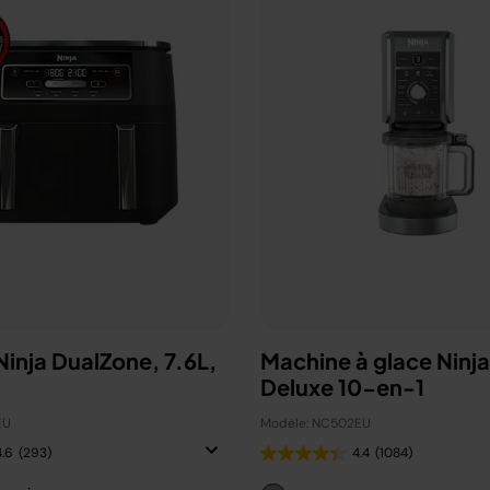
 Ninja DualZone, 7.6L,
Machine à glace Ninj
Deluxe 10-en-1
EU
Modèle: NC502EU
4.6
(293)
4.4
(1084)