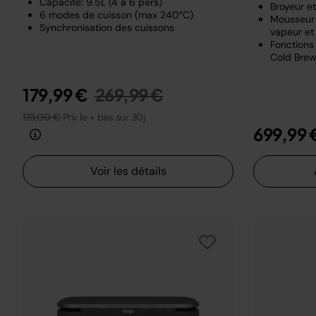
Capacité: 9.5L (4 à 6 pers)
Broyeur e
6 modes de cuisson (max 240°C)
Mousseur 
Synchronisation des cuissons
vapeur et 
Fonctions 
Cold Brew
Prix réduit de
au
179,99 €
269,99 €
173,00 €
Prix le + bas sur 30j
699,99 
Voir les détails