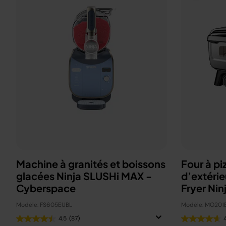
Machine à granités et boissons
Four à pi
glacées Ninja SLUSHi MAX -
d’extérie
Cyberspace
Fryer Nin
Modèle: FS605EUBL
Modèle: MO201
4.5
(87)
4