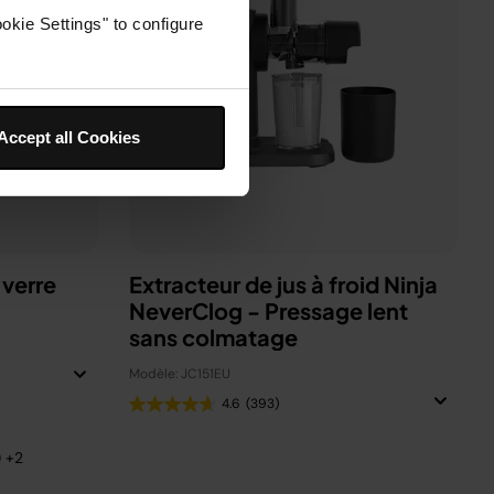
okie Settings" to configure
Accept all Cookies
 verre
Extracteur de jus à froid Ninja
NeverClog - Pressage lent
sans colmatage
Modèle: JC151EU
4.6
(393)
) +2