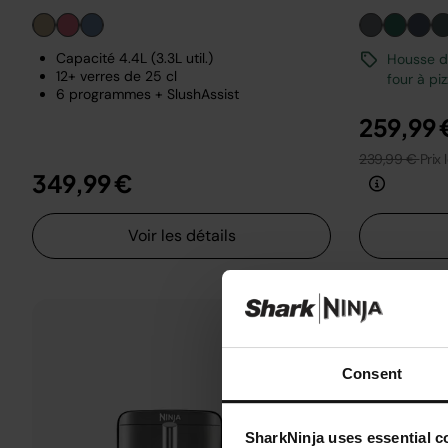
Capacité 4.4L (3.3L util.)
Housse de
12+ verres de 25 cl
four à pi
6 programmes + SlushAssist
259,99 
239,99 €
Prix 
349,99 €
Voir les détails
Consent
SharkNinja uses essential co