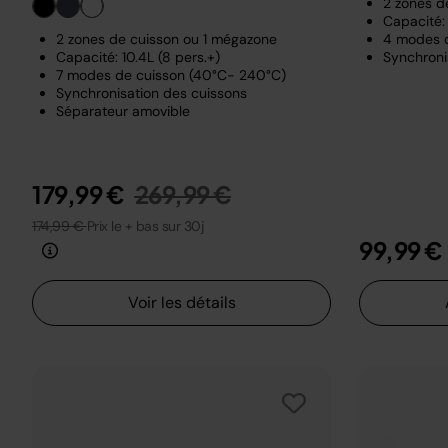
2 zones d
Capacité: 
2 zones de cuisson ou 1 mégazone
4 modes 
Capacité: 10.4L (8 pers.+)
Synchroni
7 modes de cuisson (40°C- 240°C)
Synchronisation des cuissons
Séparateur amovible
Prix réduit de
au
179,99 €
269,99 €
174,99 €
Prix le + bas sur 30j
99,99 €
Voir les détails