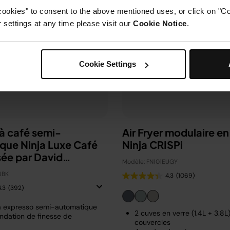
cookies" to consent to the above mentioned uses, or click on "Co
settings at any time please visit our
Cookie Notice
.
Cookie Settings
à café semi-
Air Fryer modulaire en
que Ninja Luxe Café
Ninja CRISPi
sée par David
Modèle: FN101EUGY
m
UBK
4.3
(1069)
4.3
(392)
à expresso semi-automatique
2 cuves en verre (1.4L + 3.8L
dation de finesse de
couvercles