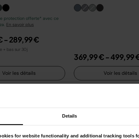
 protection offerte* avec ce
zza.
En savoir plus
€
-
289,99 €
le + bas sur 30j
369,99 €
-
499,99 
Voir les détails
Voir les détails
Details
okies for website functionality and additional tracking tools 