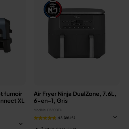
t fumoir
Air Fryer Ninja DualZone, 7.6L,
onnect XL
6-en-1, Gris
Modèle: DZ300EU
4.8
(8646)
2 zones de cuisson