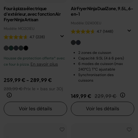
Four à pizza électrique
Air Fryer Ninja DualZone, 9.5L, 6-
d’extérieur, avec fonction Air
en-1
Fryer Ninja Artisan
Modèle: DZ400EU
Modèle: MO201EU
4.7
(1448)
4.7
(228)
2 zones de cuisson
Housse de protection offerte* avec
Capacité: 9.5L (4 à 6 pers)
En savoir plus
6 modes de cuisson (max
ce four à pizza.
240°C), T°C ajustable
Synchronisation des
259,99 €
-
289,99 €
cuissons
239,99 €
Prix le + bas sur 30j
Prix réduit de
au
149,99 €
229,99 €
Voir les détails
Voir les détails