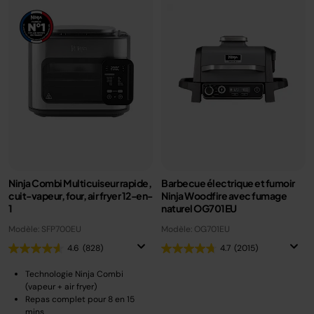
Ninja Combi Multicuiseur rapide,
Barbecue électrique et fumoir
cuit-vapeur, four, air fryer 12-en-
Ninja Woodfire avec fumage
1
naturel OG701EU
Modèle: SFP700EU
Modèle: OG701EU
4.6
(828)
4.7
(2015)
Technologie Ninja Combi
(vapeur + air fryer)
Repas complet pour 8 en 15
mins