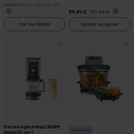
174,99 €
Prix le + bas sur 30j
Prix réduit de
au
99,99 €
179,99 €
Voir les détails
Ajouter au panier
Machine à glace Ninja CREAMi
Vu à la télé
Deluxe 10-en-1