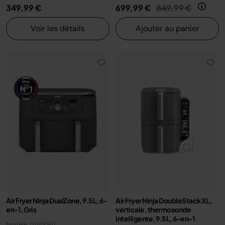
Prix réduit de
au
349,99 €
699,99 €
849,99 €
Voir les détails
Ajouter au panier
Air Fryer Ninja DualZone, 9.5L, 6-
Air Fryer Ninja DoubleStack XL,
en-1, Gris
verticale, thermosonde
intelligente, 9.5L, 6-en-1
Modèle: DZ400EU