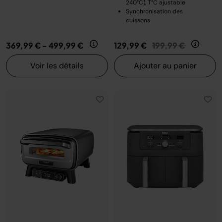
240°C), T°C ajustable
Synchronisation des
cuissons
Prix réduit de
au
369,99 €
-
499,99 €
129,99 €
199,99 €
Voir les détails
Ajouter au panier