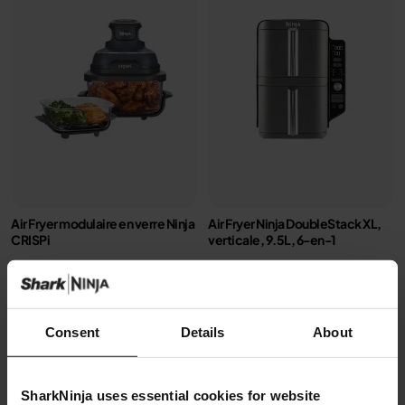
Air Fryer modulaire en verre Ninja
Air Fryer Ninja DoubleStack XL,
CRISPi
verticale, 9.5L, 6-en-1
Modèle: FN101EUGY
Modèle: SL400EU
4.3
(1075)
4.3
(2176)
Consent
Details
About
2 cuves en verre (1.4L + 3.8L)
2 zones de cuisson
+2 couvercles
superposées
4 modes de cuisson
Gain de place, 30% moins
SharkNinja uses essential cookies for website
Préparez, cuisinez, conservez
large