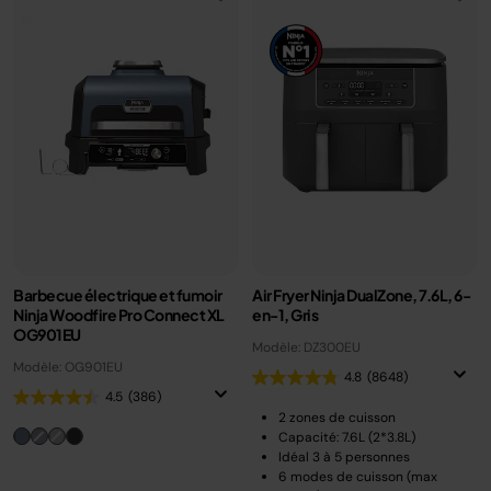
Barbecue électrique et fumoir
Air Fryer Ninja DualZone, 7.6L, 6-
Ninja Woodfire Pro Connect XL
en-1, Gris
OG901EU
Modèle: DZ300EU
Modèle: OG901EU
4.8
(8648)
4.5
(386)
2 zones de cuisson
Capacité: 7.6L (2*3.8L)
Idéal 3 à 5 personnes
6 modes de cuisson (max