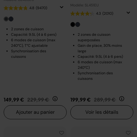
Modèle: SL451EU
4.8
(9470)
4.3
(2010)
2 zones de cuisson
Capacité: 9.5L (4 à 6 pers)
2 zones de cuisson
6 modes de cuisson (max
superposées
240°C), T°C ajustable
Gain de place, 30% moins
Synchronisation des
large
cuissons
Capacité: 9.5L (4 à 6 pers)
6 modes de cuisson (max
240°C)
Synchronisation des
cuissons
Prix réduit de
au
Prix réduit de
au
149,99 €
229,99 €
199,99 €
289,99 €
Ajouter au panier
Voir les détails