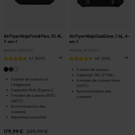
Air Fryer Ninja Foodi Flex, 10.4L,
Air Fryer Ninja DualZone, 7.6L, 4-
7-en-1
en-1
Modèle: AF500EU
Modèle: AF200EU
4.7
(6017)
4.6
(295)
2 zones de cuisson
Capacité: 7.6L (2*3.8L)
2 zones de cuisson ou
4 modes de cuisson (max
1 mégazone
220°C)
Capacité: 10.4L (8 pers.+)
Synchronisation des
7 modes de cuisson (40°C-
cuissons
240°C)
Synchronisation des
cuissons
Séparateur amovible
Prix réduit de
au
179,99 €
269,99 €