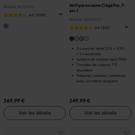
Air Fryer en verre Crispi Pro, 7-
Modèle: NC502EU
en-1
4.4
(1088)
Modèle: AS101EUCY
4.4
(332)
2 cuves en verre (2.3L + 5.7L)
+ 2 couvercles
Surface de cuisson sans PFAS
7 modes de cuisson, T°C
ajustable
Préparez, cuisinez, conservez
avec un même récipient
269,99 €
249,99 €
Voir les détails
Voir les détails