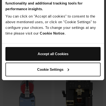
functionality and additional tracking tools for
avec un même récipient.
Capacité: 9.5L (4 à 6 pers)
Modulaire, compact, facile à
6 modes de cuisson (max
performance insights.
ranger et emporter.
240°C)
You can click on "Accept all cookies" to consent to the
Synchronisation des
cuissons
above mentioned uses, or click on "Cookie Settings" to
configure your choices. To change your settings at any
Prix réduit de
au
Prix réduit de
au
119,99 €
179,99 €
179,99 €
269,99 €
time please visit our
Cookie Notice
.
109,99 €
Prix le + bas sur 30j
173,00 €
Prix le + bas sur 30j
Voir les détails
Voir les détails
Accept all Cookies
Cookie Settings