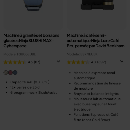
Machine à granités et boissons
Machine à café semi-
glacées Ninja SLUSHi MAX -
automatique Ninja Luxe Café
Cyberspace
Pro, pensée par David Beckham
Modèle: FS605EUBL
Modèle: ES771EUBK
4.5
(87)
4.3
(392)
Machine à expresso semi-
automatique
Capacité 4.4L (3.3L util.)
Recommandation de finesse
12+ verres de 25 cl
de mouture
6 programmes + SlushAssist
Broyeur et balance intégrés
Mousseur à lait automatique
avec buse vapeur et fouet
électrique
Fonctions Espresso et Café
filtre (dont Cold Brew)