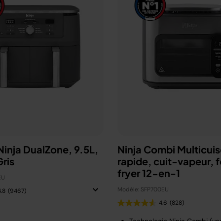
 Ninja DualZone, 9.5L,
Ninja Combi Multicuis
ris
rapide, cuit-vapeur, fo
fryer 12-en-1
EU
Modèle: SFP700EU
4.8
(9467)
4.6
(828)