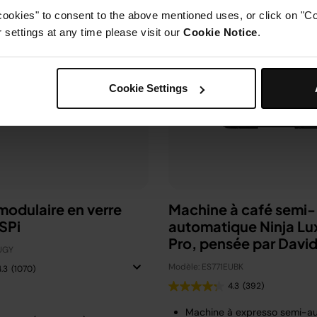
cookies" to consent to the above mentioned uses, or click on "Co
settings at any time please visit our
Cookie Notice
.
Cookie Settings
 modulaire en verre
Machine à café semi-
SPi
automatique Ninja Lu
Pro, pensée par Davi
UGY
Beckham
Modèle: ES771EUBK
4.3
(1070)
4.3
(392)
Machine à expresso semi-a