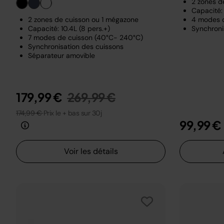
2 zones d
Capacité: 
2 zones de cuisson ou 1 mégazone
4 modes 
Capacité: 10.4L (8 pers.+)
Synchroni
7 modes de cuisson (40°C- 240°C)
Synchronisation des cuissons
Séparateur amovible
Prix réduit de
au
179,99 €
269,99 €
174,99 €
Prix le + bas sur 30j
99,99 €
Voir les détails