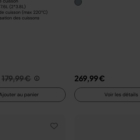
e cuisson
7.6L (2*3.8L)
de cuisson (max 220°C)
sation des cuissons
Prix réduit de
au
179,99 €
269,99 €
Ajouter au panier
Voir les détails