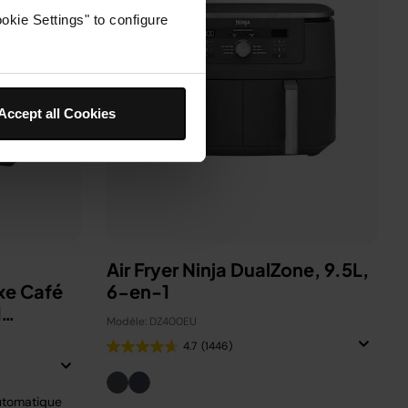
okie Settings" to configure
Accept all Cookies
Air Fryer Ninja DualZone, 9.5L,
xe Café
6-en-1
d
Modèle: DZ400EU
4.7
(1446)
utomatique