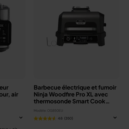
eur
Barbecue électrique et fumoir
ur, air
Ninja Woodfire Pro XL avec
thermosonde Smart Cook
OG850EU
Modèle: OG850EU
4.6
(350)