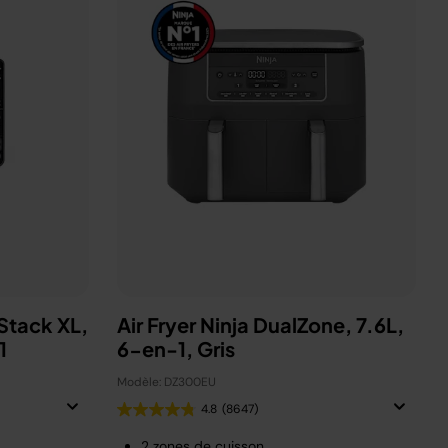
eStack XL,
Air Fryer Ninja DualZone, 7.6L,
-1
6-en-1, Gris
Modèle: DZ300EU
4.8
(8647)
2 zones de cuisson