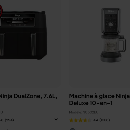
 Ninja DualZone, 7.6L,
Machine à glace Ninj
Deluxe 10-en-1
EU
Modèle: NC502EU
4.6
(294)
4.4
(1086)