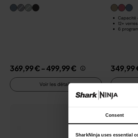
Capacité 4
12+ verres
6 program
369,99 €
-
499,99 €
349,99 
Voir les détails
Consent
SharkNinja uses essential co