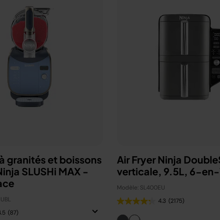
 granités et boissons
Air Fryer Ninja Doubl
Ninja SLUSHi MAX -
verticale, 9.5L, 6-en
ace
Modèle: SL400EU
EUBL
4.3
(2175)
4.5
(87)