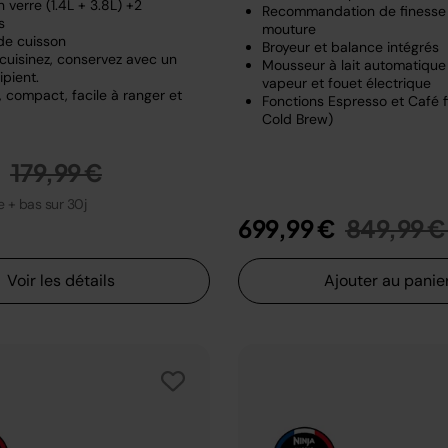
 verre (1.4L + 3.8L) +2
Recommandation de finesse
s
mouture
de cuisson
Broyeur et balance intégrés
 cuisinez, conservez avec un
Mousseur à lait automatiqu
pient.
vapeur et fouet électrique
 compact, facile à ranger et
Fonctions Espresso et Café fi
Cold Brew)
Prix réduit de
au
€
179,99 €
le + bas sur 30j
Prix rédu
699,99 €
849,99 €
Voir les détails
Ajouter au panie