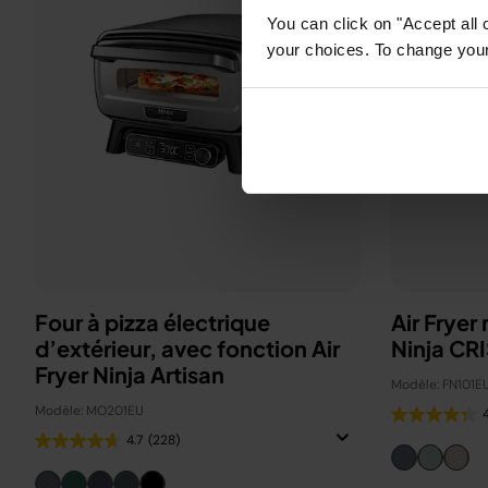
You can click on "Accept all 
your choices. To change your 
Four à pizza électrique
Air Fryer
d’extérieur, avec fonction Air
Ninja CRI
Fryer Ninja Artisan
Modèle: FN101E
Modèle: MO201EU
4.7
(228)