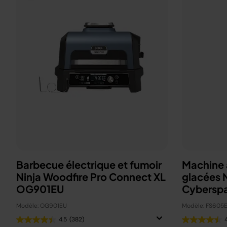
Barbecue électrique et fumoir
Machine à
Ninja Woodfire Pro Connect XL
glacées 
OG901EU
Cybersp
Modèle: OG901EU
Modèle: FS605
4.5
(382)