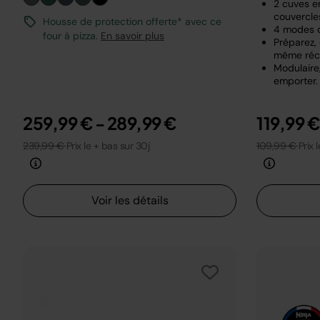
2 cuves en
couvercle
Housse de protection offerte* avec ce
4 modes 
four à pizza.
En savoir plus
Préparez,
même réci
Modulaire,
emporter.
259,99 €
-
289,99 €
119,99 
239,99 €
Prix le + bas sur 30j
109,99 €
Prix 
Voir les détails