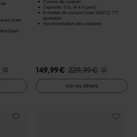
2 zones de cuisson
 de
Capacité: 9.5L (4 à 6 pers)
6 modes de cuisson (max 240°C), T°C
ajustable
e avec buse
Synchronisation des cuissons
ltre (dont
it de
au
Prix réduit de
au
149,99 €
229,99 €
r
Voir les détails