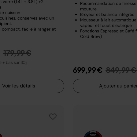
 verre (1.4L + 3.8L) +2
Recommandation de finesse
s
mouture
de cuisson
Broyeur et balance intégrés
 cuisinez, conservez avec un
Mousseur à lait automatiqu
pient.
vapeur et fouet électrique
 compact, facile à ranger et
Fonctions Espresso et Café fi
Cold Brew)
Prix réduit de
au
€
179,99 €
le + bas sur 30j
Prix rédu
699,99 €
849,99 €
Voir les détails
Ajouter au panie