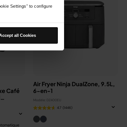
okie Settings" to configure
Accept all Cookies
Air Fryer Ninja DualZone, 9.5L,
xe Café
6-en-1
d
Modèle: DZ400EU
4.7
(1446)
utomatique