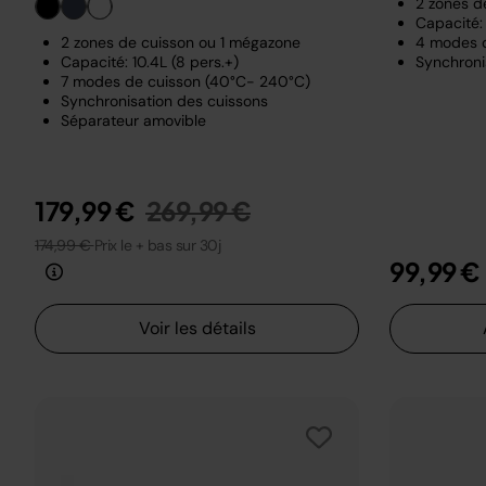
2 zones d
Capacité: 
2 zones de cuisson ou 1 mégazone
4 modes 
Capacité: 10.4L (8 pers.+)
Synchroni
7 modes de cuisson (40°C- 240°C)
Synchronisation des cuissons
Séparateur amovible
Prix réduit de
au
179,99 €
269,99 €
174,99 €
Prix le + bas sur 30j
99,99 €
Voir les détails