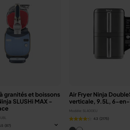
 granités et boissons
Air Fryer Ninja Doubl
Ninja SLUSHi MAX -
verticale, 9.5L, 6-en
ace
Modèle: SL400EU
EUBL
4.3
(2175)
4.5
(87)