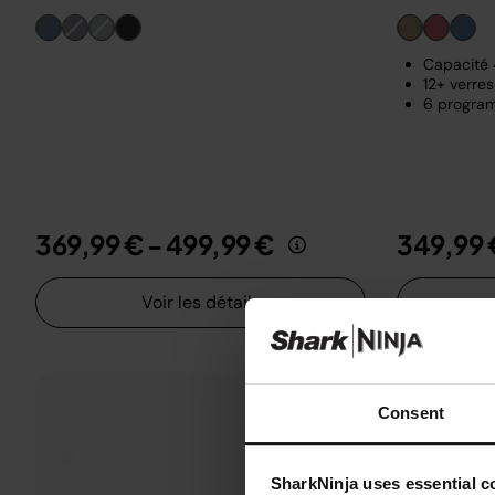
Capacité 4
12+ verres
6 program
369,99 €
-
499,99 €
349,99 
Voir les détails
Consent
SharkNinja uses essential co