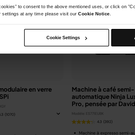
cookies" to consent to the above mentioned uses, or click on "Co
settings at any time please visit our
Cookie Notice
.
Cookie Settings
 modulaire en verre
Machine à café semi-
SPi
automatique Ninja Lu
Pro, pensée par Davi
UGY
Beckham
Modèle: ES771EUBK
4.3
(1070)
4.3
(392)
Machine à expresso semi-a