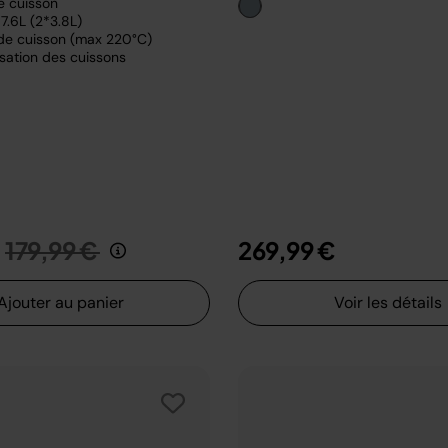
e cuisson
7.6L (2*3.8L)
de cuisson (max 220°C)
sation des cuissons
Prix réduit de
au
179,99 €
269,99 €
Ajouter au panier
Voir les détails