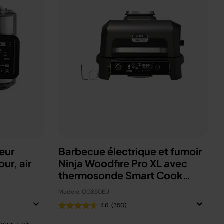
eur
Barbecue électrique et fumoir
ur, air
Ninja Woodfire Pro XL avec
thermosonde Smart Cook
OG850EU
Modèle: OG850EU
4.6
(350)