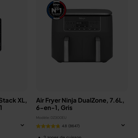
eStack XL,
Air Fryer Ninja DualZone, 7.6L,
-1
6-en-1, Gris
Modèle: DZ300EU
4.8
(8647)
2 zones de cuisson