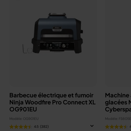
Barbecue électrique et fumoir
Machine à
Ninja Woodfire Pro Connect XL
glacées 
OG901EU
Cybersp
Modèle: OG901EU
Modèle: FS605
4.5
(382)