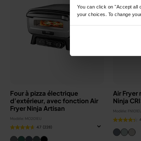
You can click on "Accept all 
your choices. To change your 
Four à pizza électrique
Air Fryer
d’extérieur, avec fonction Air
Ninja CRI
Fryer Ninja Artisan
Modèle: FN101E
Modèle: MO201EU
4.7
(228)