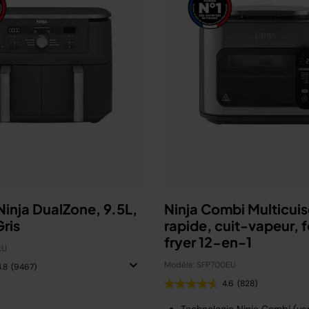
 Ninja DualZone, 9.5L,
Ninja Combi Multicuis
ris
rapide, cuit-vapeur, fo
fryer 12-en-1
EU
Modèle: SFP700EU
4.8
(9467)
4.6
(828)