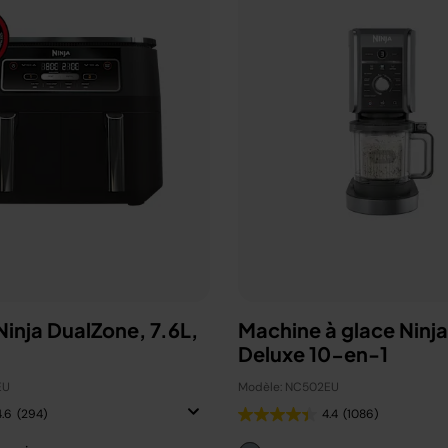
 Ninja DualZone, 7.6L,
Machine à glace Ninj
Deluxe 10-en-1
EU
Modèle: NC502EU
4.6
(294)
4.4
(1086)