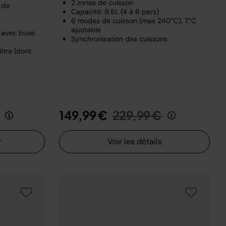
2 zones de cuisson
 de
Capacité: 9.5L (4 à 6 pers)
6 modes de cuisson (max 240°C), T°C
ajustable
e avec buse
Synchronisation des cuissons
ltre (dont
it de
au
Prix réduit de
au
149,99 €
229,99 €
r
Voir les détails