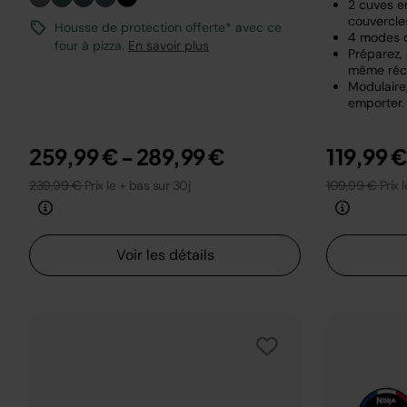
2 cuves en
couvercle
Housse de protection offerte* avec ce
4 modes 
four à pizza.
En savoir plus
Préparez,
même réci
Modulaire,
emporter.
259,99 €
-
289,99 €
119,99 
239,99 €
Prix le + bas sur 30j
109,99 €
Prix 
Voir les détails