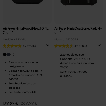
Air Fryer Ninja Foodi Flex, 10.4L,
Air Fryer Ninja DualZone, 7.6L, 4-
7-en-1
en-1
Modèle: AF500EU
Modèle: AF200EU
4.7
(6010)
4.6
(293)
2 zones de cuisson
Capacité: 7.6L (2*3.8L)
2 zones de cuisson ou
4 modes de cuisson (max
1 mégazone
220°C)
Capacité: 10.4L (8 pers.+)
Synchronisation des
7 modes de cuisson (40°C-
cuissons
240°C)
Synchronisation des
cuissons
Séparateur amovible
Prix réduit de
au
179,99 €
269,99 €