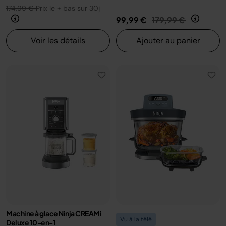
174,99 €
Prix le + bas sur 30j
Prix réduit de
au
99,99 €
179,99 €
Voir les détails
Ajouter au panier
Machine à glace Ninja CREAMi
Vu à la télé
Deluxe 10-en-1