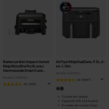
Barbecue électrique et fumoir
Air Fryer Ninja DualZone, 9.5L, 6-
Ninja Woodfire Pro XL avec
en-1, Gris
thermosonde Smart Cook
Modèle: DZ400EU
OG850EU
Modèle: OG850EU
4.8
(9467)
4.6
(350)
2 zones de cuisson
Capacité: 9.5L (4 à 6 pers)
6 modes de cuisson (max