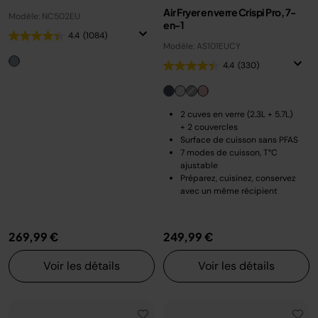
Air Fryer en verre Crispi Pro, 7-
Modèle: NC502EU
en-1
4.4
(1084)
Modèle: AS101EUCY
4.4
(330)
2 cuves en verre (2.3L + 5.7L)
+ 2 couvercles
Surface de cuisson sans PFAS
7 modes de cuisson, T°C
ajustable
Préparez, cuisinez, conservez
avec un même récipient
269,99 €
249,99 €
Voir les détails
Voir les détails