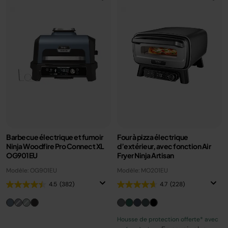
Barbecue électrique et fumoir
Four à pizza électrique
Ninja Woodfire Pro Connect XL
d’extérieur, avec fonction Air
OG901EU
Fryer Ninja Artisan
Modèle: OG901EU
Modèle: MO201EU
4.5
(382)
4.7
(228)
Housse de protection offerte* avec