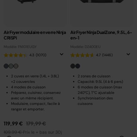
Air Fryer modulaire en verre Ninja
Air Fryer Ninja DualZone, 9.5L, 6-
CRISPi
en-1
Modèle: FN101EUGY
Modèle: DZ400EU
4.3
(1070)
4.7
(1446)
2 cuves en verre (1.4L + 3.8L)
2 zones de cuisson
+2 couvercles
Capacité: 9.5L (4 à 6 pers)
4 modes de cuisson
6 modes de cuisson (max
Préparez, cuisinez, conservez
240°C), T°C ajustable
avec un même récipient.
Synchronisation des
Modulaire, compact, facile à
cuissons
ranger et emporter.
Prix réduit de
au
119,99 €
179,99 €
109,99 €
Prix le + bas sur 30j