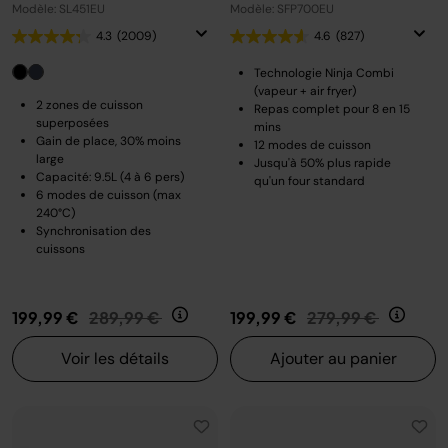
Modèle: SL451EU
Modèle: SFP700EU
4.3
(2009)
4.6
(827)
Technologie Ninja Combi
(vapeur + air fryer)
2 zones de cuisson
Repas complet pour 8 en 15
superposées
mins
Gain de place, 30% moins
12 modes de cuisson
large
Jusqu'à 50% plus rapide
Capacité: 9.5L (4 à 6 pers)
qu'un four standard
6 modes de cuisson (max
240°C)
Synchronisation des
cuissons
Prix réduit de
au
Prix réduit de
au
199,99 €
289,99 €
199,99 €
279,99 €
Voir les détails
Ajouter au panier