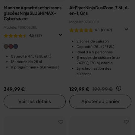
Machine à granités et boissons
Air Fryer Ninja DualZone, 7.6L, 6-
glacées Ninja SLUSHi MAX -
en-1, Gris
Cyberspace
Modèle: DZ300EU
Modèle: FS605EUBL
4.8
(8647)
4.5
(87)
2 zones de cuisson
Capacité: 7.6L (2*3.8L)
Idéal 3 à 5 personnes
Capacité 4.4L (3.3L util.)
6 modes de cuisson (max
12+ verres de 25 cl
240°C), T°C ajustable
6 programmes + SlushAssist
Synchronisation des
cuissons
Prix réduit de
au
349,99 €
129,99 €
199,99 €
Voir les détails
Ajouter au panier