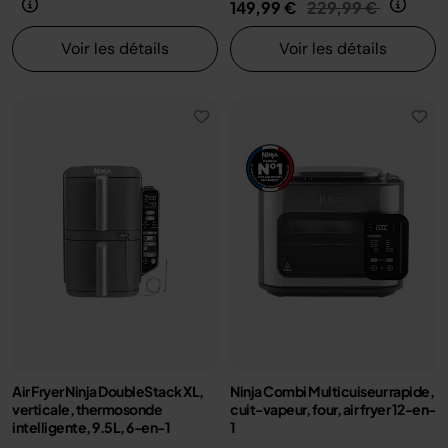
Prix réduit de
au
149,99 €
229,99 €
Voir les détails
Voir les détails
Air Fryer Ninja DoubleStack XL,
Ninja Combi Multicuiseur rapide,
verticale, thermosonde
cuit-vapeur, four, air fryer 12-en-
intelligente, 9.5L, 6-en-1
1