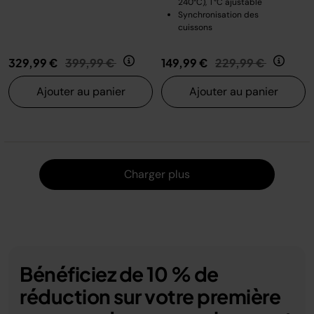
240°C), T°C ajustable
Synchronisation des
cuissons
Prix réduit de
au
Prix réduit de
au
329,99 €
399,99 €
149,99 €
229,99 €
Ajouter au panier
Ajouter au panier
Charger
Charger plus
Bénéficiez de 10 % de
réduction sur votre première