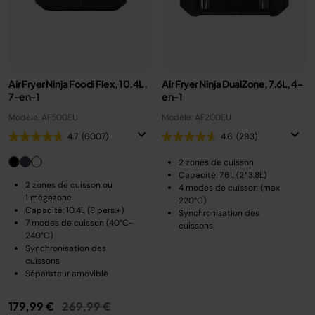
Air Fryer Ninja Foodi Flex, 10.4L,
Air Fryer Ninja DualZone, 7.6L, 4-
7-en-1
en-1
Modèle: AF500EU
Modèle: AF200EU
4.7
(6007)
4.6
(293)
2 zones de cuisson
Capacité: 7.6L (2*3.8L)
2 zones de cuisson ou
4 modes de cuisson (max
1 mégazone
220°C)
Capacité: 10.4L (8 pers.+)
Synchronisation des
7 modes de cuisson (40°C-
cuissons
240°C)
Synchronisation des
cuissons
Séparateur amovible
Prix réduit de
au
179,99 €
269,99 €