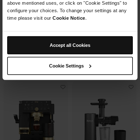
above mentioned uses, or click on "Cookie Settings" to
6 modes de cuisson (max
Modulaire, compact, facile à
configure your choices. To change your settings at any
240°C)
ranger et emporter.
Synchronisation des
time please visit our
Cookie Notice
.
cuissons
Prix réduit de
au
Prix réduit de
au
179,99 €
269,99 €
119,99 €
179,99 €
Accept all Cookies
173,00 €
Prix le + bas sur 30j
109,99 €
Prix le + bas sur 30j
Voir les détails
Voir les détails
Cookie Settings