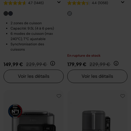
4.7
(1445)
4.4
(1058)
2 zones de cuisson
Capacité: 9.5L (4 à 6 pers)
6 modes de cuisson (max
240°C), T°C ajustable
Synchronisation des
cuissons
En rupture de stock
Prix réduit de
au
Prix réduit de
au
149,99 €
229,99 €
179,99 €
229,99 €
Voir les détails
Voir les détails