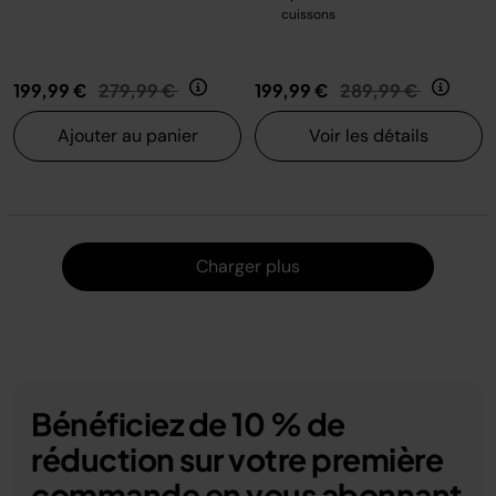
cuissons
Prix réduit de
au
Prix réduit de
au
199,99 €
279,99 €
199,99 €
289,99 €
Ajouter au panier
Voir les détails
Charger
Charger plus
Bénéficiez de 10 % de
réduction sur votre première
commande en vous abonnant