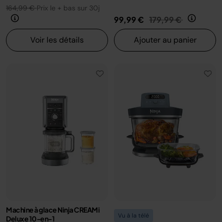
164,99 €
Prix le + bas sur 30j
Prix réduit de
au
99,99 €
179,99 €
Voir les détails
Ajouter au panier
Machine à glace Ninja CREAMi
Vu à la télé
Deluxe 10-en-1