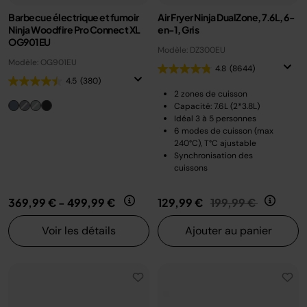
Barbecue électrique et fumoir
Air Fryer Ninja DualZone, 7.6L, 6-
Ninja Woodfire Pro Connect XL
en-1, Gris
OG901EU
Modèle: DZ300EU
Modèle: OG901EU
4.8
(8644)
4.5
(380)
2 zones de cuisson
Capacité: 7.6L (2*3.8L)
Idéal 3 à 5 personnes
6 modes de cuisson (max
240°C), T°C ajustable
Synchronisation des
cuissons
Prix réduit de
au
369,99 €
-
499,99 €
129,99 €
199,99 €
Voir les détails
Ajouter au panier