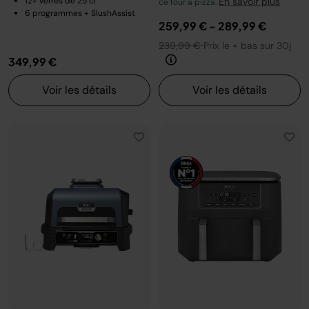
12+ verres de 25 cl
En savoir plus
ce four à pizza.
6 programmes + SlushAssist
259,99 €
-
289,99 €
239,99 €
Prix le + bas sur 30j
349,99 €
Voir les détails
Voir les détails