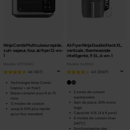
Ninja Combi Multicuiseur rapide,
Air Fryer Ninja DoubleStack XL,
cuit-vapeur, four, air fryer 12-en-
verticale, thermosonde
1
intelligente, 9.5L, 6-en-1
Modèle: SFP700EU
Modèle: SL451EU
4.6
(827)
4.3
(2007)
Technologie Ninja Combi
(vapeur + air fryer)
2 zones de cuisson
Repas complet pour 8 en 15
superposées
mins
Gain de place, 30% moins
12 modes de cuisson
large
Jusqu'à 50% plus rapide
Capacité: 9.5L (4 à 6 pers)
qu'un four standard
6 modes de cuisson (max
240°C)
Synchronisation des