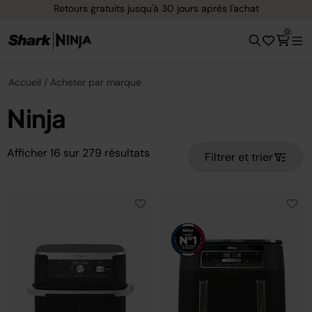
Options de paiement flexible avec Klarna
0
Accueil
Acheter par marque
Ninja
Afficher
16
sur
279
résultats
Filtrer et trier