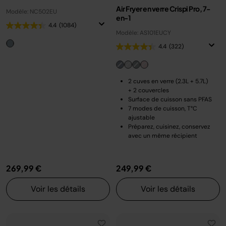
Air Fryer en verre Crispi Pro, 7-
Modèle: NC502EU
en-1
4.4
(1084)
Modèle: AS101EUCY
4.4
(322)
2 cuves en verre (2.3L + 5.7L)
+ 2 couvercles
Surface de cuisson sans PFAS
7 modes de cuisson, T°C
ajustable
Préparez, cuisinez, conservez
avec un même récipient
269,99 €
249,99 €
Voir les détails
Voir les détails