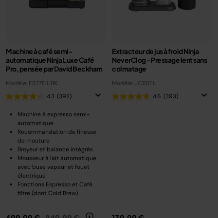
Machine à café semi-
Extracteur de jus à froid Ninja
automatique Ninja Luxe Café
NeverClog - Pressage lent sans
Pro, pensée par David Beckham
colmatage
Modèle: ES771EUBK
Modèle: JC151EU
4.3
(392)
4.6
(393)
Machine à expresso semi-
automatique
Recommandation de finesse
de mouture
Broyeur et balance intégrés
Mousseur à lait automatique
avec buse vapeur et fouet
électrique
Fonctions Espresso et Café
filtre (dont Cold Brew)
Prix réduit de
au
699,99 €
849,99 €
139,99 €