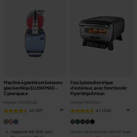
Machine à granités et boissons
Four à pizza électrique
glacées Ninja SLUSHi MAX -
d’extérieur, avec fonction Air
Cyberspace
Fryer Ninja Artisan
Modèle: FS605EUBL
Modèle: MO201EU
4.5
(87)
4.7
(224)
Capacité 4.4L (3.3L util.)
Housse de protection offerte* avec