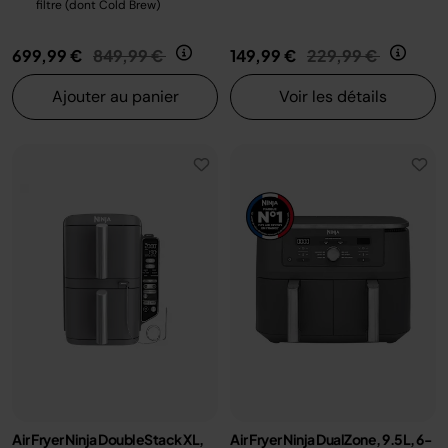
filtre (dont Cold Brew)
Prix réduit de
au
Prix réduit de
au
699,99 €
849,99 €
149,99 €
229,99 €
Ajouter au panier
Voir les détails
Air Fryer Ninja DoubleStack XL,
Air Fryer Ninja DualZone, 9.5L, 6-