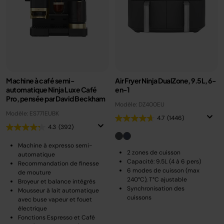
Machine à café semi-
Air Fryer Ninja DualZone, 9.5L, 6-
automatique Ninja Luxe Café
en-1
Pro, pensée par David Beckham
Modèle: DZ400EU
Modèle: ES771EUBK
4.7
(1446)
4.3
(392)
Machine à expresso semi-
2 zones de cuisson
automatique
Capacité: 9.5L (4 à 6 pers)
Recommandation de finesse
6 modes de cuisson (max
de mouture
240°C), T°C ajustable
Broyeur et balance intégrés
Synchronisation des
Mousseur à lait automatique
cuissons
avec buse vapeur et fouet
électrique
Fonctions Espresso et Café