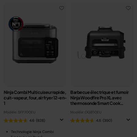
Ninja Combi Multicuiseur rapide,
Barbecue électrique et fumoir
cuit-vapeur, four, air fryer 12-en-
Ninja Woodfire Pro XL avec
1
thermosonde Smart Cook
OG850EU
Modèle: SFP700EU
Modèle: OG850EU
4.6
(828)
4.6
(350)
Technologie Ninja Combi