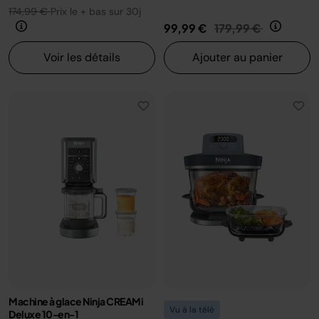
174,99 €
Prix le + bas sur 30j
Prix réduit de
au
99,99 €
179,99 €
Voir les détails
Ajouter au panier
Machine à glace Ninja CREAMi
Vu à la télé
Deluxe 10-en-1