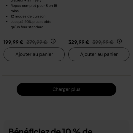
(vapeur + air fryer)
Repas complet pour 8 en 15
mins
12 modes de cuisson
Jusqu'à 50% plus rapide
qu'un four standard
Prix réduit de
au
Prix réduit de
au
199,99 €
279,99 €
329,99 €
399,99 €
Ajouter au panier
Ajouter au panier
Charger
Charger plus
Bénéficiez de 10 % de