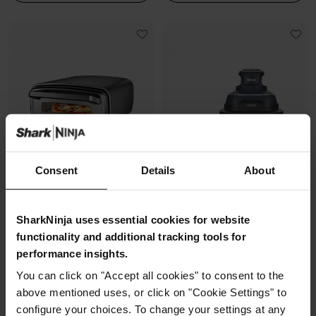
Consent
Details
About
SharkNinja uses essential cookies for website
Four à pizza électrique
Air Fryer modulaire en verre Ninja
functionality and additional tracking tools for
d’extérieur, avec fonction Air
CRISPi
Fryer Ninja Artisan
performance insights.
Modèle: FN101EUGY
Modèle: MO201EU
You can click on "Accept all cookies" to consent to the
4.3
(1071)
above mentioned uses, or click on "Cookie Settings" to
4.7
(228)
configure your choices. To change your settings at any