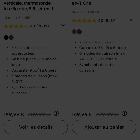
verticale, thermosonde
en-1, Gris
intelligente, 9.5L, 6-en-1
Modèle: DZ400EU
Modèle: SL451EU
4.8
(9467)
4.3
(2009)
2 zones de cuisson
2 zones de cuisson
Capacité: 9.5L (4 à 6 pers)
superposées
6 modes de cuisson (max
Gain de place, 30% moins
240°C), T°C ajustable
large
Synchronisation des
Capacité: 9.5L (4 à 6 pers)
cuissons
6 modes de cuisson (max
240°C)
Synchronisation des
cuissons
Prix réduit de
au
Prix réduit de
au
199,99 €
289,99 €
149,99 €
229,99 €
Voir les détails
Ajouter au panier