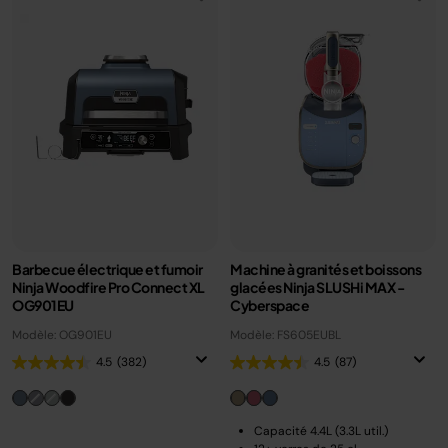
Barbecue électrique et fumoir
Machine à granités et boissons
Ninja Woodfire Pro Connect XL
glacées Ninja SLUSHi MAX -
OG901EU
Cyberspace
Modèle: OG901EU
Modèle: FS605EUBL
4.5
(382)
4.5
(87)
Capacité 4.4L (3.3L util.)