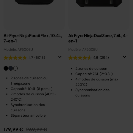
Air Fryer Ninja Foodi Flex, 10.4L,
Air Fryer Ninja DualZone, 7.6L, 4-
7-en-1
en-1
Modèle: AF500EU
Modèle: AF200EU
4.7
(6013)
4.6
(294)
2 zones de cuisson
Capacité: 7.6L (2*3.8L)
2 zones de cuisson ou
4 modes de cuisson (max
1 mégazone
220°C)
Capacité: 10.4L (8 pers.+)
Synchronisation des
7 modes de cuisson (40°C-
cuissons
240°C)
Synchronisation des
cuissons
Séparateur amovible
Prix réduit de
au
179,99 €
269,99 €