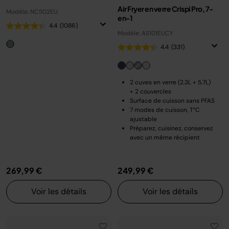
Air Fryer en verre Crispi Pro, 7-
Modèle: NC502EU
en-1
4.4
(1086)
Modèle: AS101EUCY
4.4
(331)
2 cuves en verre (2.3L + 5.7L)
+ 2 couvercles
Surface de cuisson sans PFAS
7 modes de cuisson, T°C
ajustable
Préparez, cuisinez, conservez
avec un même récipient
269,99 €
249,99 €
Voir les détails
Voir les détails