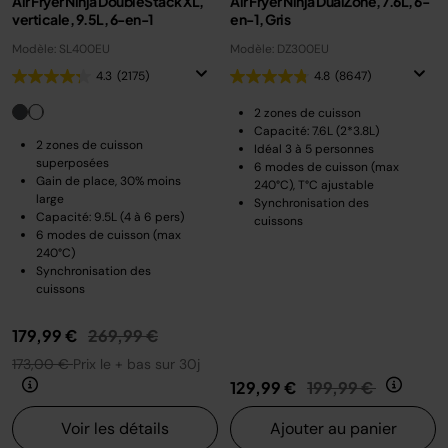
Air Fryer Ninja DoubleStack XL,
Air Fryer Ninja DualZone, 7.6L, 6-
verticale, 9.5L, 6-en-1
en-1, Gris
Modèle: SL400EU
Modèle: DZ300EU
4.3
(2175)
4.8
(8647)
2 zones de cuisson
Capacité: 7.6L (2*3.8L)
2 zones de cuisson
Idéal 3 à 5 personnes
superposées
6 modes de cuisson (max
Gain de place, 30% moins
240°C), T°C ajustable
large
Synchronisation des
Capacité: 9.5L (4 à 6 pers)
cuissons
6 modes de cuisson (max
240°C)
Synchronisation des
cuissons
Prix réduit de
au
179,99 €
269,99 €
173,00 €
Prix le + bas sur 30j
Prix réduit de
au
129,99 €
199,99 €
Voir les détails
Ajouter au panier