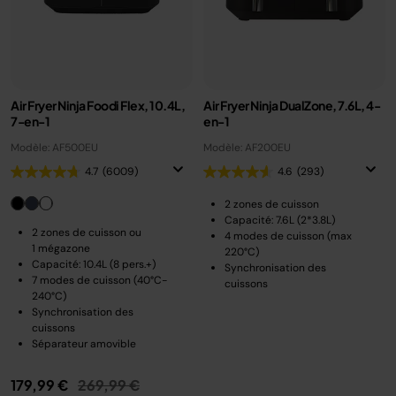
Air Fryer Ninja Foodi Flex, 10.4L,
Air Fryer Ninja DualZone, 7.6L, 4-
7-en-1
en-1
Modèle: AF500EU
Modèle: AF200EU
4.7
(6009)
4.6
(293)
2 zones de cuisson
Capacité: 7.6L (2*3.8L)
2 zones de cuisson ou
4 modes de cuisson (max
1 mégazone
220°C)
Capacité: 10.4L (8 pers.+)
Synchronisation des
7 modes de cuisson (40°C-
cuissons
240°C)
Synchronisation des
cuissons
Séparateur amovible
Prix réduit de
au
179,99 €
269,99 €