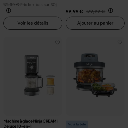
174,99 €
Prix le + bas sur 30j
Prix réduit de
au
99,99 €
179,99 €
Voir les détails
Ajouter au panier
Machine à glace Ninja CREAMi
Vu à la télé
Deluxe 10-en-1