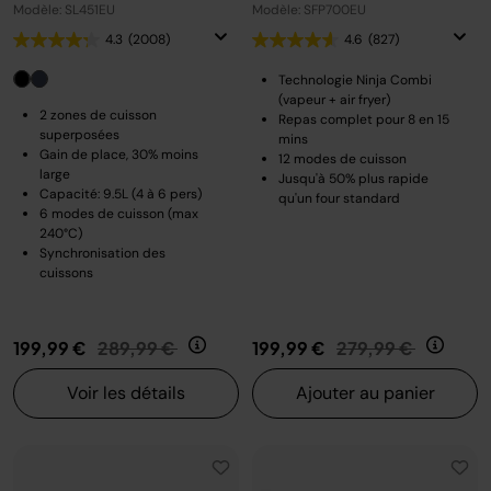
Modèle: SL451EU
Modèle: SFP700EU
4.3
(2008)
4.6
(827)
Technologie Ninja Combi
(vapeur + air fryer)
2 zones de cuisson
Repas complet pour 8 en 15
superposées
mins
Gain de place, 30% moins
12 modes de cuisson
large
Jusqu'à 50% plus rapide
Capacité: 9.5L (4 à 6 pers)
qu'un four standard
6 modes de cuisson (max
240°C)
Synchronisation des
cuissons
Prix réduit de
au
Prix réduit de
au
199,99 €
289,99 €
199,99 €
279,99 €
Voir les détails
Ajouter au panier