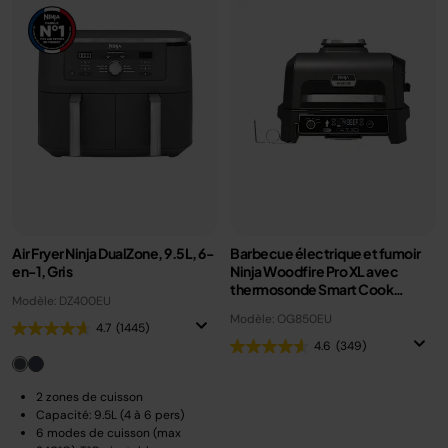
Air Fryer Ninja DualZone, 9.5L, 6-
Barbecue électrique et fumoir
en-1, Gris
Ninja Woodfire Pro XL avec
thermosonde Smart Cook
Modèle: DZ400EU
OG850EU
Modèle: OG850EU
4.7
(1445)
4.6
(349)
2 zones de cuisson
Capacité: 9.5L (4 à 6 pers)
6 modes de cuisson (max