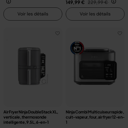
Prix réduit de
au
149,99 €
229,99 €
Voir les détails
Voir les détails
Air Fryer Ninja DoubleStack XL,
Ninja Combi Multicuiseur rapide,
verticale, thermosonde
cuit-vapeur, four, air fryer 12-en-
intelligente, 9.5L, 6-en-1
1