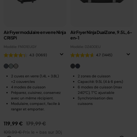
Air Fryer modulaire en verre Ninja
Air Fryer Ninja DualZone, 9.5L, 6-
CRISPi
en-1
Modèle: FN101EUGY
Modèle: DZ400EU
4.3
(1069)
4.7
(1445)
2 cuves en verre (1.4L + 3.8L)
2 zones de cuisson
+2 couvercles
Capacité: 9.5L (4 à 6 pers)
4 modes de cuisson
6 modes de cuisson (max
Préparez, cuisinez, conservez
240°C), T°C ajustable
avec un même récipient.
Synchronisation des
Modulaire, compact, facile à
cuissons
ranger et emporter.
Prix réduit de
au
119,99 €
179,99 €
109,99 €
Prix le + bas sur 30j