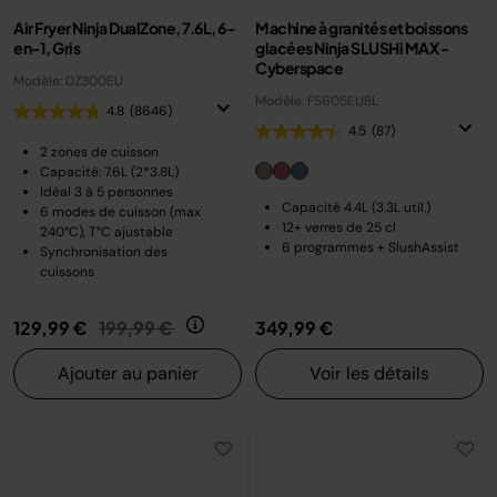
Air Fryer Ninja DualZone, 7.6L, 6-
Machine à granités et boissons
en-1, Gris
glacées Ninja SLUSHi MAX -
Cyberspace
Modèle: DZ300EU
Modèle: FS605EUBL
4.8
(8646)
4.5
(87)
2 zones de cuisson
Capacité: 7.6L (2*3.8L)
Idéal 3 à 5 personnes
Capacité 4.4L (3.3L util.)
6 modes de cuisson (max
12+ verres de 25 cl
240°C), T°C ajustable
6 programmes + SlushAssist
Synchronisation des
cuissons
Prix réduit de
au
129,99 €
199,99 €
349,99 €
Ajouter au panier
Voir les détails