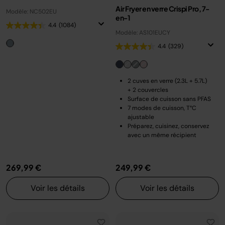
Air Fryer en verre Crispi Pro, 7-
Modèle: NC502EU
en-1
4.4
(1084)
Modèle: AS101EUCY
4.4
(329)
2 cuves en verre (2.3L + 5.7L)
+ 2 couvercles
Surface de cuisson sans PFAS
7 modes de cuisson, T°C
ajustable
Préparez, cuisinez, conservez
avec un même récipient
269,99 €
249,99 €
Voir les détails
Voir les détails