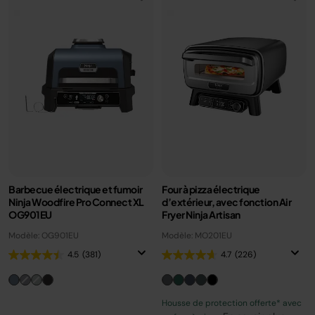
Barbecue électrique et fumoir
Four à pizza électrique
Ninja Woodfire Pro Connect XL
d’extérieur, avec fonction Air
OG901EU
Fryer Ninja Artisan
Modèle: OG901EU
Modèle: MO201EU
4.5
(381)
4.7
(226)
Housse de protection offerte* avec