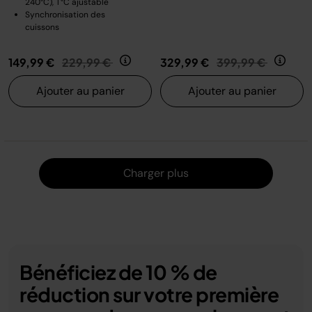
240°C), T°C ajustable
Synchronisation des
cuissons
Prix réduit de
au
Prix réduit de
au
149,99 €
229,99 €
329,99 €
399,99 €
Ajouter au panier
Ajouter au panier
Charger
Charger plus
Bénéficiez de 10 % de
réduction sur votre première