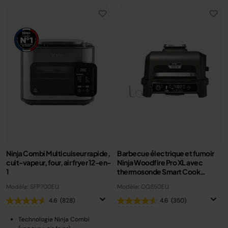
Ninja Combi Multicuiseur rapide,
Barbecue électrique et fumoir
cuit-vapeur, four, air fryer 12-en-
Ninja Woodfire Pro XL avec
1
thermosonde Smart Cook
OG850EU
Modèle: SFP700EU
Modèle: OG850EU
4.6
(828)
4.6
(350)
Technologie Ninja Combi