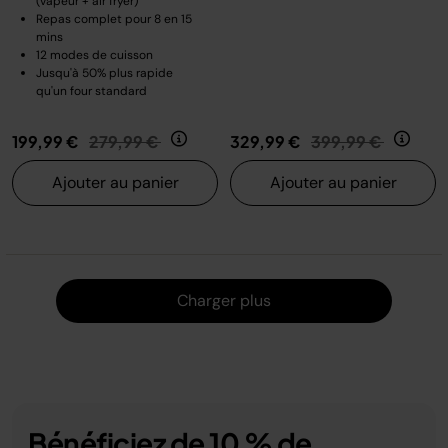
(vapeur + air fryer)
Repas complet pour 8 en 15
mins
12 modes de cuisson
Jusqu'à 50% plus rapide
qu'un four standard
Prix réduit de
au
Prix réduit de
au
199,99 €
279,99 €
329,99 €
399,99 €
Ajouter au panier
Ajouter au panier
Charger
Charger plus
Bénéficiez de 10 % de