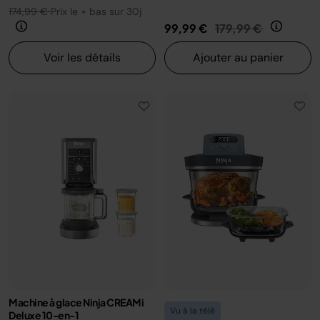
174,99 €
Prix le + bas sur 30j
Prix réduit de
au
99,99 €
179,99 €
Voir les détails
Ajouter au panier
Machine à glace Ninja CREAMi
Vu à la télé
Deluxe 10-en-1