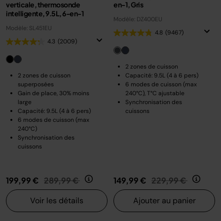
verticale, thermosonde
en-1, Gris
intelligente, 9.5L, 6-en-1
Modèle: DZ400EU
Modèle: SL451EU
4.8
(9467)
4.3
(2009)
2 zones de cuisson
2 zones de cuisson
Capacité: 9.5L (4 à 6 pers)
superposées
6 modes de cuisson (max
Gain de place, 30% moins
240°C), T°C ajustable
large
Synchronisation des
Capacité: 9.5L (4 à 6 pers)
cuissons
6 modes de cuisson (max
240°C)
Synchronisation des
cuissons
Prix réduit de
au
Prix réduit de
au
199,99 €
289,99 €
149,99 €
229,99 €
Voir les détails
Ajouter au panier