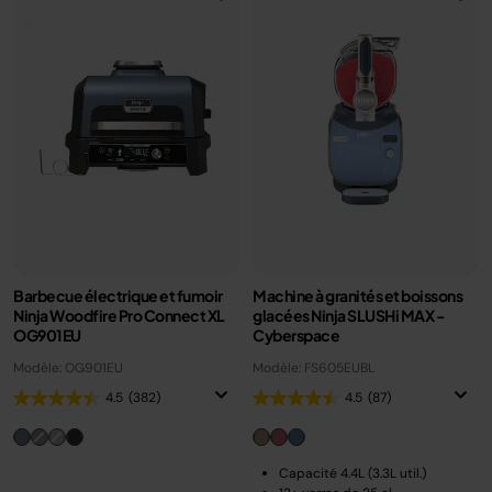
Barbecue électrique et fumoir
Machine à granités et boissons
Ninja Woodfire Pro Connect XL
glacées Ninja SLUSHi MAX -
OG901EU
Cyberspace
Modèle: OG901EU
Modèle: FS605EUBL
4.5
(382)
4.5
(87)
Capacité 4.4L (3.3L util.)