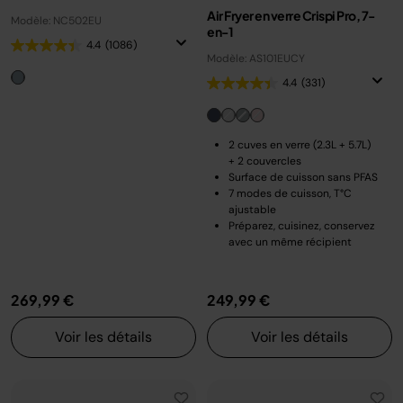
Air Fryer en verre Crispi Pro, 7-
Modèle: NC502EU
en-1
4.4
(1086)
Modèle: AS101EUCY
4.4
(331)
2 cuves en verre (2.3L + 5.7L)
+ 2 couvercles
Surface de cuisson sans PFAS
7 modes de cuisson, T°C
ajustable
Préparez, cuisinez, conservez
avec un même récipient
269,99 €
249,99 €
Voir les détails
Voir les détails