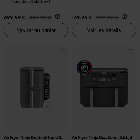
filtre (dont Cold Brew)
Prix réduit de
au
Prix réduit de
au
699,99 €
849,99 €
149,99 €
229,99 €
Ajouter au panier
Voir les détails
Air Fryer Ninja DoubleStack XL,
Air Fryer Ninja DualZone, 9.5L, 6-