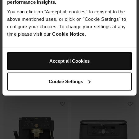
performance insights.
2 cuves en verre (1.4L + 3.8L)
You can click on "Accept all cookies" to consent to the
Housse de protection offerte* avec
+2 couvercles
En savoir plus
4 modes de cuisson
ce four à pizza.
above mentioned uses, or click on "Cookie Settings" to
Préparez, cuisinez, conservez
configure your choices. To change your settings at any
avec un même récipient.
time please visit our
Cookie Notice
.
Modulaire, compact, facile à
ranger et emporter.
Prix réduit de
au
259,99 €
-
289,99 €
119,99 €
179,99 €
Accept all Cookies
239,99 €
Prix le + bas sur 30j
109,99 €
Prix le + bas sur 30j
Cookie Settings
Voir les détails
Voir les détails