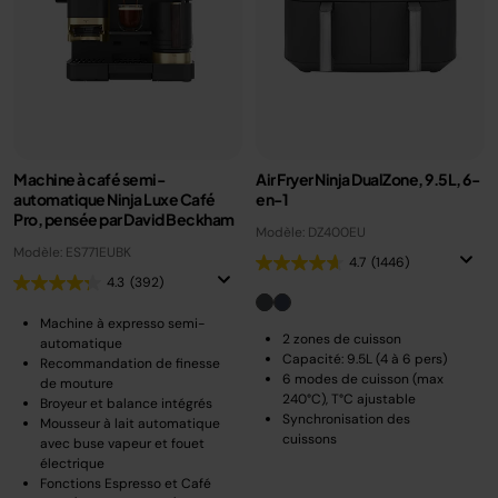
Machine à café semi-
Air Fryer Ninja DualZone, 9.5L, 6-
automatique Ninja Luxe Café
en-1
Pro, pensée par David Beckham
Modèle: DZ400EU
Modèle: ES771EUBK
4.7
(1446)
4.3
(392)
Machine à expresso semi-
2 zones de cuisson
automatique
Capacité: 9.5L (4 à 6 pers)
Recommandation de finesse
6 modes de cuisson (max
de mouture
240°C), T°C ajustable
Broyeur et balance intégrés
Synchronisation des
Mousseur à lait automatique
cuissons
avec buse vapeur et fouet
électrique
Fonctions Espresso et Café