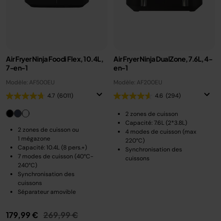
Air Fryer Ninja Foodi Flex, 10.4L,
Air Fryer Ninja DualZone, 7.6L, 4-
7-en-1
en-1
Modèle: AF500EU
Modèle: AF200EU
4.7
(6011)
4.6
(294)
2 zones de cuisson
Capacité: 7.6L (2*3.8L)
2 zones de cuisson ou
4 modes de cuisson (max
1 mégazone
220°C)
Capacité: 10.4L (8 pers.+)
Synchronisation des
7 modes de cuisson (40°C-
cuissons
240°C)
Synchronisation des
cuissons
Séparateur amovible
Prix réduit de
au
179,99 €
269,99 €