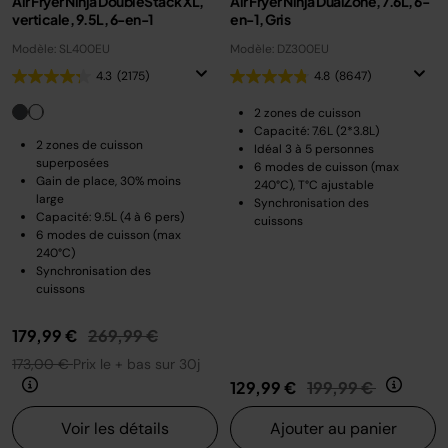
Air Fryer Ninja DoubleStack XL,
Air Fryer Ninja DualZone, 7.6L, 6-
verticale, 9.5L, 6-en-1
en-1, Gris
Modèle: SL400EU
Modèle: DZ300EU
4.3
(2175)
4.8
(8647)
2 zones de cuisson
Capacité: 7.6L (2*3.8L)
2 zones de cuisson
Idéal 3 à 5 personnes
superposées
6 modes de cuisson (max
Gain de place, 30% moins
240°C), T°C ajustable
large
Synchronisation des
Capacité: 9.5L (4 à 6 pers)
cuissons
6 modes de cuisson (max
240°C)
Synchronisation des
cuissons
Prix réduit de
au
179,99 €
269,99 €
173,00 €
Prix le + bas sur 30j
Prix réduit de
au
129,99 €
199,99 €
Voir les détails
Ajouter au panier