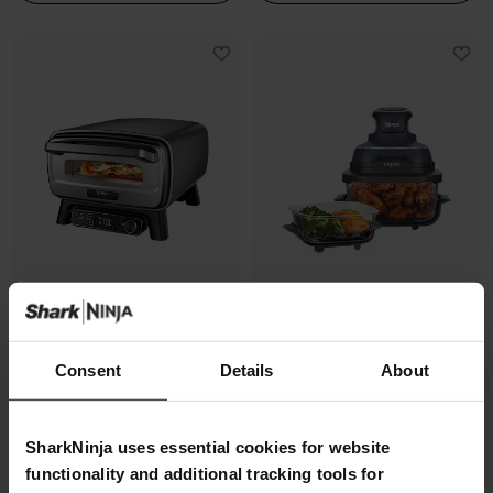
Four à pizza électrique
Air Fryer modulaire en verre Ninja
Consent
Details
About
d’extérieur, avec fonction Air
CRISPi
Fryer Ninja Artisan
Modèle: FN101EUGY
Modèle: MO201EU
4.3
(1070)
SharkNinja uses essential cookies for website
4.7
(228)
functionality and additional tracking tools for