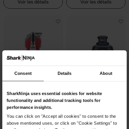
Voir les détails
Voir les détails
Consent
Details
About
SharkNinja uses essential cookies for website
functionality and additional tracking tools for
Machine à granités et boissons
Air Fryer modulaire en verre Ninja
glacées Ninja SLUSHi MAX -
CRISPi
performance insights.
Cyberspace
Modèle: FN101EUGY
You can click on "Accept all cookies" to consent to the
Modèle: FS605EUBL
4.3
(1072)
above mentioned uses, or click on "Cookie Settings" to
4.5
(87)