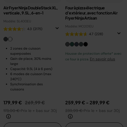
Air Fryer Ninja DoubleStack XL,
Four à pizza électrique
verticale, 9.5L, 6-en-1
d’extérieur, avec fonction Air
Fryer Ninja Artisan
Modèle: SL400EU
Modèle: MO201EU
4.3
(2175)
4.7
(228)
2 zones de cuisson
superposées
Housse de protection offerte* avec
Gain de place, 30% moins
En savoir plus
ce four à pizza.
large
Capacité: 9.5L (4 à 6 pers)
6 modes de cuisson (max
240°C)
Synchronisation des
cuissons
Prix réduit de
au
179,99 €
269,99 €
259,99 €
-
289,99 €
173,00 €
Prix le + bas sur 30j
239,99 €
Prix le + bas sur 30j