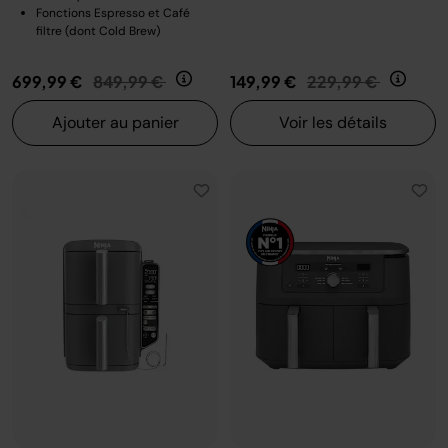
Fonctions Espresso et Café
filtre (dont Cold Brew)
Prix réduit de
au
Prix réduit de
au
699,99 €
849,99 €
149,99 €
229,99 €
Ajouter au panier
Voir les détails