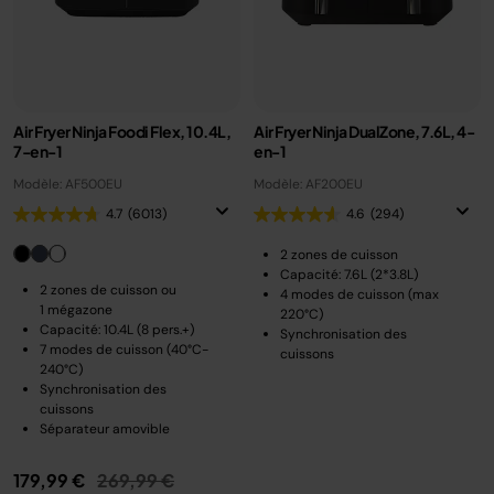
Air Fryer Ninja Foodi Flex, 10.4L,
Air Fryer Ninja DualZone, 7.6L, 4-
7-en-1
en-1
Modèle: AF500EU
Modèle: AF200EU
4.7
(6013)
4.6
(294)
2 zones de cuisson
Capacité: 7.6L (2*3.8L)
2 zones de cuisson ou
4 modes de cuisson (max
1 mégazone
220°C)
Capacité: 10.4L (8 pers.+)
Synchronisation des
7 modes de cuisson (40°C-
cuissons
240°C)
Synchronisation des
cuissons
Séparateur amovible
Prix réduit de
au
179,99 €
269,99 €