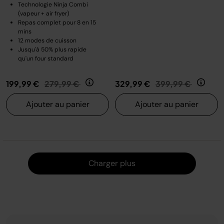
Technologie Ninja Combi
(vapeur + air fryer)
Repas complet pour 8 en 15
mins
12 modes de cuisson
Jusqu'à 50% plus rapide
qu'un four standard
Prix réduit de
au
Prix réduit de
au
199,99 €
279,99 €
329,99 €
399,99 €
Ajouter au panier
Ajouter au panier
Charger
Charger plus