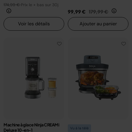
174,99 €
Prix le + bas sur 30j
Prix réduit de
au
99,99 €
179,99 €
Voir les détails
Ajouter au panier
Machine à glace Ninja CREAMi
Vu à la télé
Deluxe 10-en-1