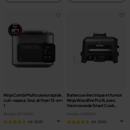
Ninja Combi Multicuiseur rapide,
Barbecue électrique et fumoir
cuit-vapeur, four, air fryer 12-en-
Ninja Woodfire Pro XL avec
1
thermosonde Smart Cook
OG850EU
Modèle: SFP700EU
Modèle: OG850EU
4.6
(828)
4.6
(350)