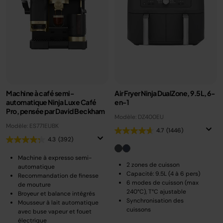
Machine à café semi-
Air Fryer Ninja DualZone, 9.5L, 6-
automatique Ninja Luxe Café
en-1
Pro, pensée par David Beckham
Modèle: DZ400EU
Modèle: ES771EUBK
4.7
(1446)
4.3
(392)
Machine à expresso semi-
2 zones de cuisson
automatique
Capacité: 9.5L (4 à 6 pers)
Recommandation de finesse
6 modes de cuisson (max
de mouture
240°C), T°C ajustable
Broyeur et balance intégrés
Synchronisation des
Mousseur à lait automatique
cuissons
avec buse vapeur et fouet
électrique