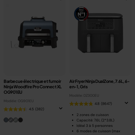
Barbecue électrique et fumoir
Air Fryer Ninja DualZone, 7.6L, 6-
Ninja Woodfire Pro Connect XL
en-1, Gris
OG901EU
Modèle: DZ300EU
Modèle: OG901EU
4.8
(8647)
4.5
(382)
2 zones de cuisson
Capacité: 7.6L (2*3.8L)
Idéal 3 à 5 personnes
6 modes de cuisson (max