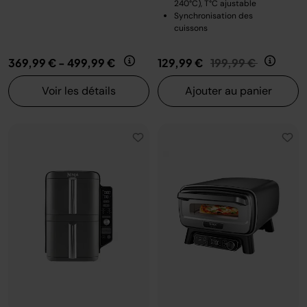
240°C), T°C ajustable
Synchronisation des
cuissons
Prix réduit de
au
369,99 €
-
499,99 €
129,99 €
199,99 €
Voir les détails
Ajouter au panier