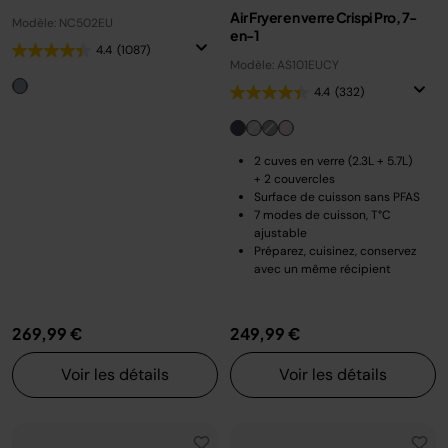
Air Fryer en verre Crispi Pro, 7-
Modèle: NC502EU
en-1
4.4
(1087)
Modèle: AS101EUCY
4.4
(332)
2 cuves en verre (2.3L + 5.7L)
+ 2 couvercles
Surface de cuisson sans PFAS
7 modes de cuisson, T°C
ajustable
Préparez, cuisinez, conservez
avec un même récipient
269,99 €
249,99 €
Voir les détails
Voir les détails