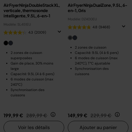
Air Fryer Ninja DoubleStack XL,
Air Fryer Ninja DualZone, 9.5L, 6-
verticale, thermosonde
en-1, Gris
intelligente, 9.5L, 6-en-1
Modèle: DZ400EU
Modèle: SL451EU
4.8
(9468)
4.3
(2009)
2 zones de cuisson
2 zones de cuisson
Capacité: 9.5L (4 à 6 pers)
superposées
6 modes de cuisson (max
Gain de place, 30% moins
240°C), T°C ajustable
large
Synchronisation des
Capacité: 9.5L (4 à 6 pers)
cuissons
6 modes de cuisson (max
240°C)
Synchronisation des
cuissons
Prix réduit de
au
Prix réduit de
au
199,99 €
289,99 €
149,99 €
229,99 €
Voir les détails
Ajouter au panier