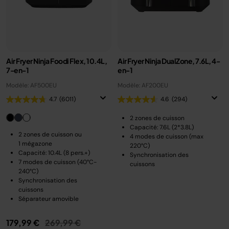
Air Fryer Ninja Foodi Flex, 10.4L,
Air Fryer Ninja DualZone, 7.6L, 4-
7-en-1
en-1
Modèle: AF500EU
Modèle: AF200EU
4.7
(6011)
4.6
(294)
2 zones de cuisson
Capacité: 7.6L (2*3.8L)
2 zones de cuisson ou
4 modes de cuisson (max
1 mégazone
220°C)
Capacité: 10.4L (8 pers.+)
Synchronisation des
7 modes de cuisson (40°C-
cuissons
240°C)
Synchronisation des
cuissons
Séparateur amovible
Prix réduit de
au
179,99 €
269,99 €