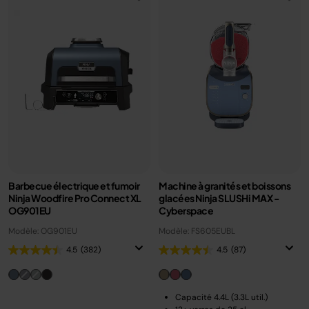
Barbecue électrique et fumoir
Machine à granités et boissons
Ninja Woodfire Pro Connect XL
glacées Ninja SLUSHi MAX -
OG901EU
Cyberspace
Modèle: OG901EU
Modèle: FS605EUBL
4.5
(382)
4.5
(87)
Capacité 4.4L (3.3L util.)