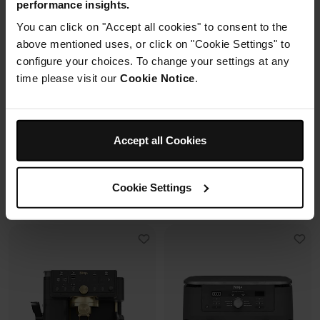
performance insights.
2 cuves en verre (1.4L + 3.8L)
You can click on "Accept all cookies" to consent to the
Housse de protection offerte* avec
+2 couvercles
En savoir plus
4 modes de cuisson
ce four à pizza.
above mentioned uses, or click on "Cookie Settings" to
Préparez, cuisinez, conservez
configure your choices. To change your settings at any
avec un même récipient.
time please visit our
Cookie Notice
.
Modulaire, compact, facile à
ranger et emporter.
Prix réduit de
au
259,99 €
-
289,99 €
119,99 €
179,99 €
Accept all Cookies
239,99 €
Prix le + bas sur 30j
109,99 €
Prix le + bas sur 30j
Cookie Settings
Voir les détails
Voir les détails