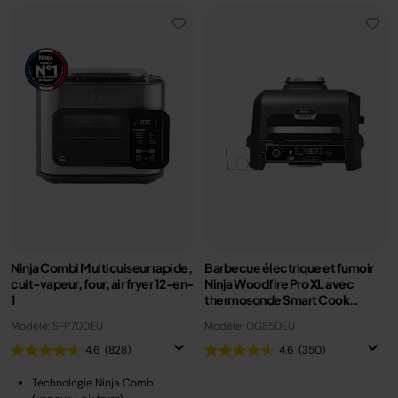
Ninja Combi Multicuiseur rapide,
Barbecue électrique et fumoir
cuit-vapeur, four, air fryer 12-en-
Ninja Woodfire Pro XL avec
1
thermosonde Smart Cook
OG850EU
Modèle: SFP700EU
Modèle: OG850EU
4.6
(828)
4.6
(350)
Technologie Ninja Combi