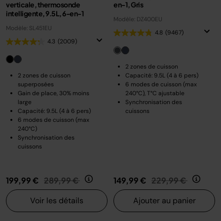
verticale, thermosonde
en-1, Gris
intelligente, 9.5L, 6-en-1
Modèle: DZ400EU
Modèle: SL451EU
4.8
(9467)
4.3
(2009)
2 zones de cuisson
2 zones de cuisson
Capacité: 9.5L (4 à 6 pers)
superposées
6 modes de cuisson (max
Gain de place, 30% moins
240°C), T°C ajustable
large
Synchronisation des
Capacité: 9.5L (4 à 6 pers)
cuissons
6 modes de cuisson (max
240°C)
Synchronisation des
cuissons
Prix réduit de
au
Prix réduit de
au
199,99 €
289,99 €
149,99 €
229,99 €
Voir les détails
Ajouter au panier