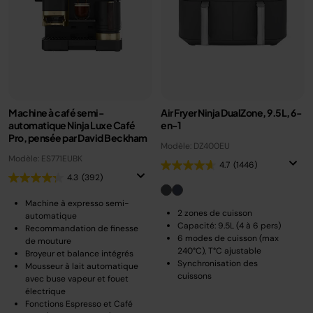
Machine à café semi-
Air Fryer Ninja DualZone, 9.5L, 6-
automatique Ninja Luxe Café
en-1
Pro, pensée par David Beckham
Modèle: DZ400EU
Modèle: ES771EUBK
4.7
(1446)
4.3
(392)
Machine à expresso semi-
2 zones de cuisson
automatique
Capacité: 9.5L (4 à 6 pers)
Recommandation de finesse
6 modes de cuisson (max
de mouture
240°C), T°C ajustable
Broyeur et balance intégrés
Synchronisation des
Mousseur à lait automatique
cuissons
avec buse vapeur et fouet
électrique
Fonctions Espresso et Café