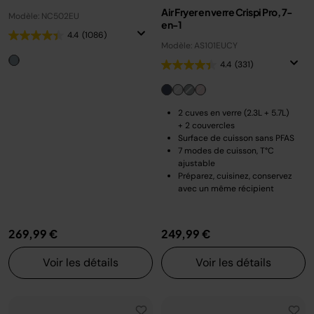
Air Fryer en verre Crispi Pro, 7-
Modèle: NC502EU
en-1
4.4
(1086)
Modèle: AS101EUCY
4.4
(331)
2 cuves en verre (2.3L + 5.7L)
+ 2 couvercles
Surface de cuisson sans PFAS
7 modes de cuisson, T°C
ajustable
Préparez, cuisinez, conservez
avec un même récipient
269,99 €
249,99 €
Voir les détails
Voir les détails