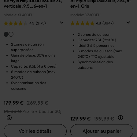
Air Fryer Ninja DoubleStack XL,
Air Fryer Ninja DualZone, 7.6L, 6-
verticale, 9.5L, 6-en-1
en-1, Gris
Modèle: SL400EU
Modèle: DZ300EU
4.3
(2175)
4.8
(8647)
2 zones de cuisson
Capacité: 7.6L (2*3.8L)
2 zones de cuisson
Idéal 3 à 5 personnes
superposées
6 modes de cuisson (max
Gain de place, 30% moins
240°C), T°C ajustable
large
Synchronisation des
Capacité: 9.5L (4 à 6 pers)
cuissons
6 modes de cuisson (max
240°C)
Synchronisation des
cuissons
Prix réduit de
au
179,99 €
269,99 €
173,00 €
Prix le + bas sur 30j
Prix réduit de
au
129,99 €
199,99 €
Voir les détails
Ajouter au panier