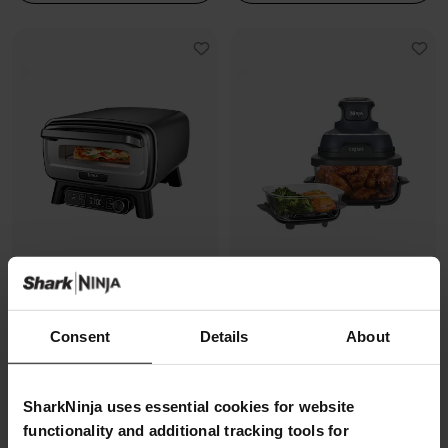
Four à pizza électrique
Air Fryer modulaire en verre Ninja
Consent
Details
About
d’extérieur, avec fonction Air
CRISPi
Fryer Ninja Artisan
Modèle: FN101EUGY
Modèle: MO201EU
4.3
(1070)
SharkNinja uses essential cookies for website
4.7
(228)
functionality and additional tracking tools for