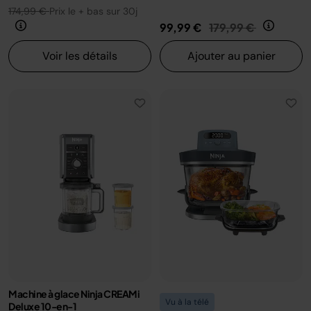
174,99 €
Prix le + bas sur 30j
Prix réduit de
au
99,99 €
179,99 €
Voir les détails
Ajouter au panier
Machine à glace Ninja CREAMi
Vu à la télé
Deluxe 10-en-1