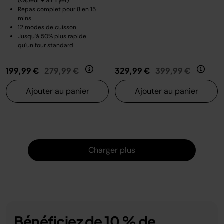
(vapeur + air fryer)
Repas complet pour 8 en 15
mins
12 modes de cuisson
Jusqu'à 50% plus rapide
qu'un four standard
Prix réduit de
au
Prix réduit de
au
199,99 €
279,99 €
329,99 €
399,99 €
Ajouter au panier
Ajouter au panier
Charger
Charger plus
Bénéficiez de 10 % de