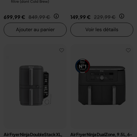
filtre (dont Cold Brew)
Prix réduit de
au
Prix réduit de
au
699,99 €
849,99 €
149,99 €
229,99 €
Ajouter au panier
Voir les détails
Air Fryer Ninja DoubleStack XL,
Air Fryer Ninja DualZone, 9.5L, 6-