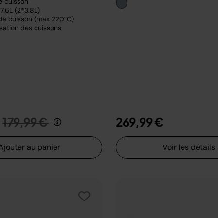
e cuisson
7.6L (2*3.8L)
de cuisson (max 220°C)
sation des cuissons
Prix réduit de
au
179,99 €
269,99 €
Ajouter au panier
Voir les détails