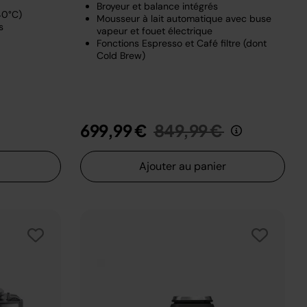
Broyeur et balance intégrés
40°C)
Mousseur à lait automatique avec buse
s
vapeur et fouet électrique
Fonctions Espresso et Café filtre (dont
Cold Brew)
t de
au
Prix réduit de
au
699,99 €
849,99 €
Ajouter au panier