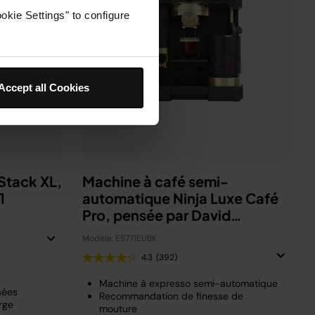
okie Settings" to configure
Accept all Cookies
eStack XL,
Machine à café semi-
-1
automatique Ninja Luxe Café
Pro, pensée par David
Beckham
Modèle: ES771EUBK
4.3
(392)
Machine à expresso semi-automatique
osées
Recommandation de finesse de
rge
mouture