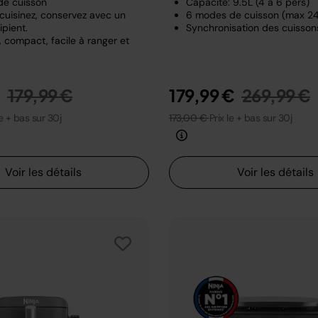
de cuisson
Capacité: 9.5L (4 à 6 pers)
 cuisinez, conservez avec un
6 modes de cuisson (max 2
pient.
Synchronisation des cuisson
 compact, facile à ranger et
Prix réduit de
au
Prix rédui
€
179,99 €
179,99 €
269,99 €
le + bas sur 30j
173,00 €
Prix le + bas sur 30j
Voir les détails
Voir les détails