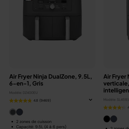
Air Fryer Ninja DualZone, 9.5L,
Air Fryer
6-en-1, Gris
vertical
intellige
Modèle: DZ400EU
Modèle: SL451E
4.8
(9469)
2 zones de cuisson
Capacité: 9.5L (4 à 6 pers)
2 zones d