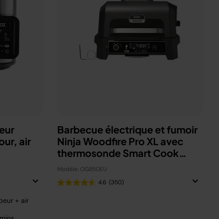
eur
Barbecue électrique et fumoir
ur, air
Ninja Woodfire Pro XL avec
thermosonde Smart Cook
OG850EU
Modèle: OG850EU
4.6
(350)
eur + air
 mins