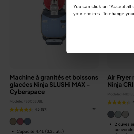
You can click on "Accept all 
your choices. To change your 
Machine à granités et boissons
Air Fryer
glacées Ninja SLUSHi MAX -
Ninja CRI
Cyberspace
Modèle: FN101E
Modèle: FS605EUBL
4.5
(87)
2 cuves en
couvercle
Capacité 4.4L (3.3L util.)