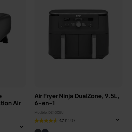
e
Air Fryer Ninja DualZone, 9.5L,
tion Air
6-en-1
Modèle: DZ400EU
4.7
(1447)