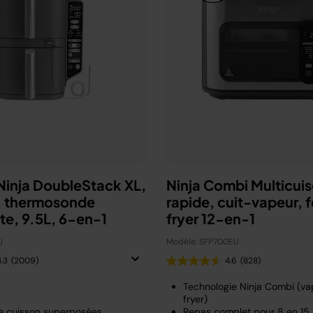
 Ninja DoubleStack XL,
Ninja Combi Multicuis
e, thermosonde
rapide, cuit-vapeur, fo
nte, 9.5L, 6-en-1
fryer 12-en-1
U
Modèle: SFP700EU
4.3
(2009)
4.6
(828)
Technologie Ninja Combi (vap
fryer)
e cuisson superposées
Repas complet pour 8 en 15