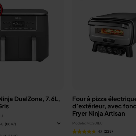
 Ninja DualZone, 7.6L,
Four à pizza électriqu
ris
d’extérieur, avec fonc
Fryer Ninja Artisan
EU
Modèle: MO201EU
4.8
(8647)
4.7
(228)
e cuisson