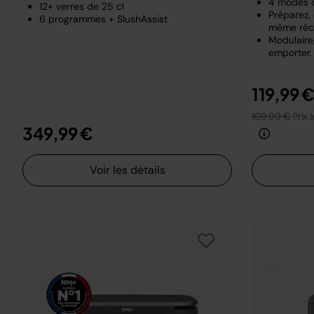
4 modes 
12+ verres de 25 cl
Préparez,
6 programmes + SlushAssist
même réci
Modulaire,
emporter.
119,99 
109,99 €
Prix 
349,99 €
Voir les détails