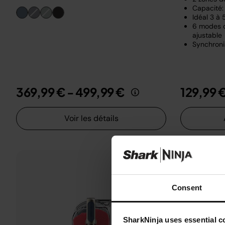
Capacité: 
Idéal 3 à
6 modes d
ajustable
Synchroni
369,99 €
-
499,99 €
129,99 
Voir les détails
Consent
SharkNinja uses essential co