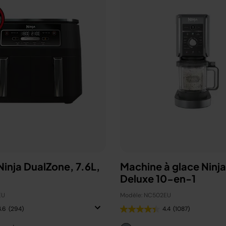
 Ninja DualZone, 7.6L,
Machine à glace Ninj
Deluxe 10-en-1
EU
Modèle: NC502EU
4.6
(294)
4.4
(1087)