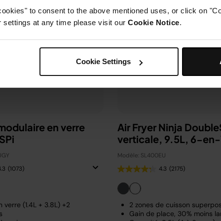
cookies" to consent to the above mentioned uses, or click on "Co
settings at any time please visit our
Cookie Notice
.
Cookie Settings
 modulaire en verre
Air Fryer Ninja Doubl
SPi
verticale, 9.5L, 6-en
UGY
Modèle: SL400EU
4.3
(1073)
4.3
(2175)
 verre (1.4L + 3.8L) +2
2 zones de cuisson superp
s
Gain de place, 30% moins la