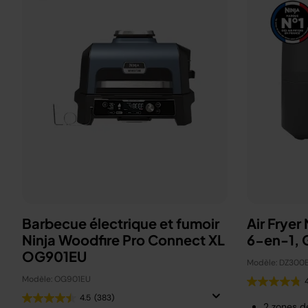
Barbecue électrique et fumoir
Air Fryer
Ninja Woodfire Pro Connect XL
6-en-1, G
OG901EU
Modèle: DZ300
Modèle: OG901EU
4.5
(383)
2 zones d