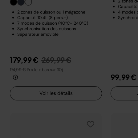
2 zones d
Capacité: 
2 zones de cuisson ou 1 mégazone
4 modes 
Capacité: 10.4L (8 pers.+)
Synchroni
7 modes de cuisson (40°C- 240°C)
Synchronisation des cuissons
Séparateur amovible
Prix réduit de
au
179,99 €
269,99 €
174,99 €
Prix le + bas sur 30j
99,99 €
Voir les détails