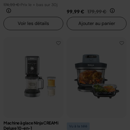
174,99 €
Prix le + bas sur 30j
Prix réduit de
au
99,99 €
179,99 €
Voir les détails
Ajouter au panier
Machine à glace Ninja CREAMi
Vu à la télé
Deluxe 10-en-1