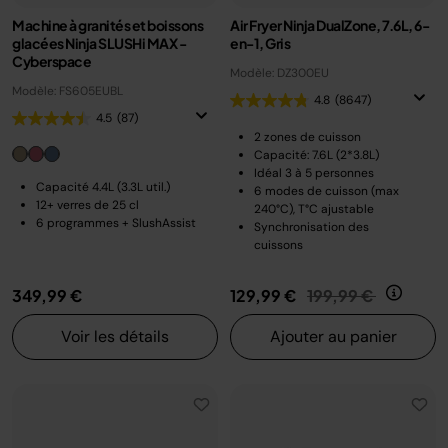
Machine à granités et boissons
Air Fryer Ninja DualZone, 7.6L, 6-
glacées Ninja SLUSHi MAX -
en-1, Gris
Cyberspace
Modèle: DZ300EU
Modèle: FS605EUBL
4.8
(8647)
4.5
(87)
2 zones de cuisson
Capacité: 7.6L (2*3.8L)
Idéal 3 à 5 personnes
Capacité 4.4L (3.3L util.)
6 modes de cuisson (max
12+ verres de 25 cl
240°C), T°C ajustable
6 programmes + SlushAssist
Synchronisation des
cuissons
Prix réduit de
au
349,99 €
129,99 €
199,99 €
Voir les détails
Ajouter au panier