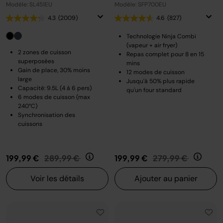
Modèle: SL451EU
Modèle: SFP700EU
4.3
(2009)
4.6
(827)
Technologie Ninja Combi
(vapeur + air fryer)
2 zones de cuisson
Repas complet pour 8 en 15
superposées
mins
Gain de place, 30% moins
12 modes de cuisson
large
Jusqu'à 50% plus rapide
Capacité: 9.5L (4 à 6 pers)
qu'un four standard
6 modes de cuisson (max
240°C)
Synchronisation des
cuissons
Prix réduit de
au
Prix réduit de
au
199,99 €
289,99 €
199,99 €
279,99 €
Voir les détails
Ajouter au panier