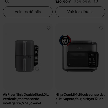
Prix réduit de
au
149,99 €
229,99 €
Voir les détails
Voir les détails
Air Fryer Ninja DoubleStack XL,
Ninja Combi Multicuiseur rapide,
verticale, thermosonde
cuit-vapeur, four, air fryer 12-en-
intelligente, 9.5L, 6-en-1
1