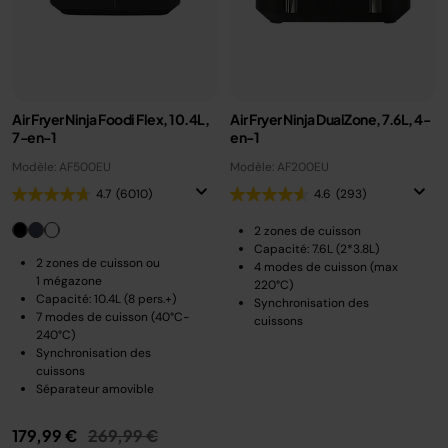
Air Fryer Ninja Foodi Flex, 10.4L,
Air Fryer Ninja DualZone, 7.6L, 4-
7-en-1
en-1
Modèle: AF500EU
Modèle: AF200EU
4.7
(6010)
4.6
(293)
2 zones de cuisson
Capacité: 7.6L (2*3.8L)
2 zones de cuisson ou
4 modes de cuisson (max
1 mégazone
220°C)
Capacité: 10.4L (8 pers.+)
Synchronisation des
7 modes de cuisson (40°C-
cuissons
240°C)
Synchronisation des
cuissons
Séparateur amovible
Prix réduit de
au
179,99 €
269,99 €