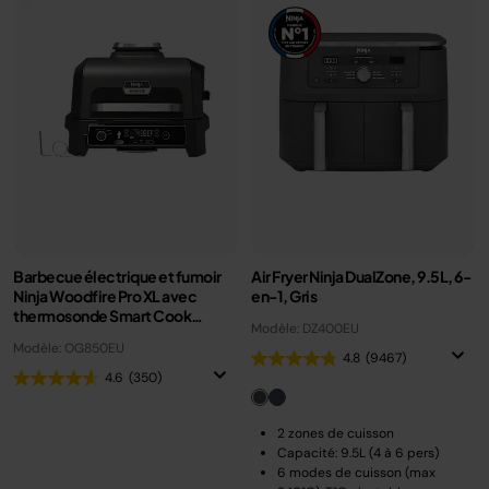
Barbecue électrique et fumoir
Air Fryer Ninja DualZone, 9.5L, 6-
Ninja Woodfire Pro XL avec
en-1, Gris
thermosonde Smart Cook
Modèle: DZ400EU
OG850EU
Modèle: OG850EU
4.8
(9467)
4.6
(350)
2 zones de cuisson
Capacité: 9.5L (4 à 6 pers)
6 modes de cuisson (max