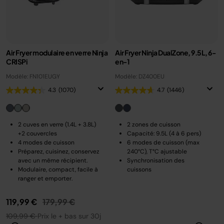
Air Fryer modulaire en verre Ninja
Air Fryer Ninja DualZone, 9.5L, 6-
CRISPi
en-1
Modèle: FN101EUGY
Modèle: DZ400EU
4.3
(1070)
4.7
(1446)
2 cuves en verre (1.4L + 3.8L)
2 zones de cuisson
+2 couvercles
Capacité: 9.5L (4 à 6 pers)
4 modes de cuisson
6 modes de cuisson (max
Préparez, cuisinez, conservez
240°C), T°C ajustable
avec un même récipient.
Synchronisation des
Modulaire, compact, facile à
cuissons
ranger et emporter.
Prix réduit de
au
119,99 €
179,99 €
109,99 €
Prix le + bas sur 30j