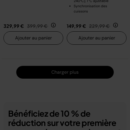
240°C), T°C ajustable
Synchronisation des
cuissons
Prix réduit de
au
Prix réduit de
au
329,99 €
399,99 €
149,99 €
229,99 €
Ajouter au panier
Ajouter au panier
Charger
Charger plus
Bénéficiez de 10 % de
réduction sur votre première