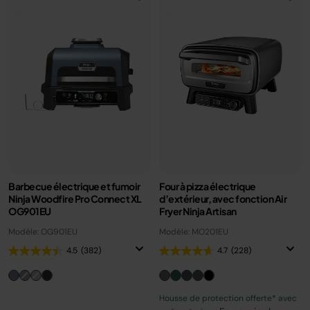
Barbecue électrique et fumoir
Four à pizza électrique
Ninja Woodfire Pro Connect XL
d’extérieur, avec fonction Air
OG901EU
Fryer Ninja Artisan
Modèle: OG901EU
Modèle: MO201EU
4.5
(382)
4.7
(228)
Housse de protection offerte* avec