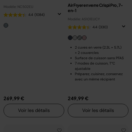
Air Fryer en verre Crispi Pro, 7-
Modèle: NC502EU
en-1
4.4
(1084)
Modèle: AS101EUCY
4.4
(330)
2 cuves en verre (2.3L + 5.7L)
+ 2 couvercles
Surface de cuisson sans PFAS
7 modes de cuisson, T°C
ajustable
Préparez, cuisinez, conservez
avec un même récipient
269,99 €
249,99 €
Voir les détails
Voir les détails