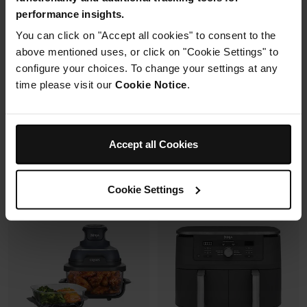
Mousseur à lait automatique
6 modes de cuisson (max
performance insights.
avec buse vapeur et fouet
240°C)
électrique
You can click on "Accept all cookies" to consent to the
Synchronisation des
Fonctions Espresso et Café
cuissons
above mentioned uses, or click on "Cookie Settings" to
filtre (dont Cold Brew)
configure your choices. To change your settings at any
Prix réduit de
au
179,99 €
269,99 €
time please visit our
Cookie Notice
.
173,00 €
Prix le + bas sur 30j
Prix réduit de
au
699,99 €
849,99 €
Voir les détails
Ajouter au panier
Accept all Cookies
Cookie Settings