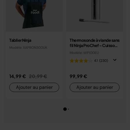
Tablier Ninja
Thermosonde à viande sans
fil Ninja ProChef – Cuisson
Modèle: XAPRON300UK
précise au degré près
Modèle: WP100EU
WP100EU
4.1
(230)
Prix réduit de
au
14,99 €
20,99 €
99,99 €
Ajouter au panier
Ajouter au panier