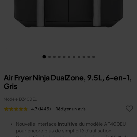
Air Fryer Ninja DualZone, 9.5L, 6-en-1,
Gris
Modèle: DZ400EU
4.7
(1445)
Rédiger un avis
Lire
1445
avis.
Nouvelle interface
intuitive
du modèle AF400EU
Lien
sur
pour encore plus de simplicité d'utilisation
la