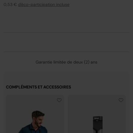
** Testé avec des bâtonnets de poisson panés et des
0,53 €
d'éco-participation incluse
saucisses y compris le préchauffage.
Garantie limitée de deux (2) ans
COMPLÉMENTS ET ACCESSOIRES