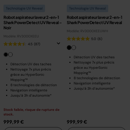
Technologie UV Reveal
Technologie UV Reveal
Robot aspirateur laveur 2-en-1
Robot aspirateur laveur 2-en-1
Shark PowerDetect UV Reveal –
Shark PowerDetect UV Reveal
Noir
Modèle: RV3000XEEUWH
Modèle: RV3000XEEU
5.0
(6)
4.5
(87)
Détection UV des taches
Nettoyage 7x plus précis
Détection UV des taches
grâce au HyperSonic
Nettoyage 7x plus précis
Mopping™
grâce au HyperSonic
8 technologies de détection
Mopping™
Navigation intelligente
8 technologies de détection
Jusqu’à 3h d’autonomie*
Navigation intelligente
Jusqu’à 3h d’autonomie*
Stock faible, risque de rupture de
stock.
999,99 €
999,99 €