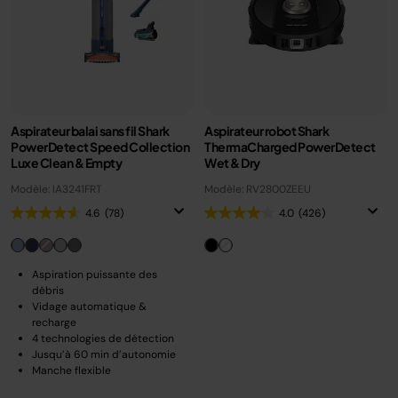
Aspirateur balai sans fil Shark
Aspirateur robot Shark
PowerDetect Speed Collection
ThermaCharged PowerDetect
Luxe Clean & Empty
Wet & Dry
Modèle: IA3241FRT
Modèle: RV2800ZEEU
4.6
(78)
4.0
(426)
Aspiration puissante des
débris
Vidage automatique &
recharge
4 technologies de détection
Jusqu’à 60 min d’autonomie
Manche flexible