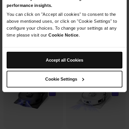
Jusqu’à 60 min d’autonomie
performance insights.
Manche flexible
You can click on "Accept all cookies" to consent to the
above mentioned uses, or click on "Cookie Settings" to
399,99 €
499,99 €
configure your choices. To change your settings at any
Ajouter au panier
Ajouter au panier
time please visit our
Cookie Notice
.
Accept all Cookies
Cookie Settings