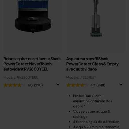
Robot aspirateur et laveur Shark
Aspirateur sans fil Shark
PowerDetect NeverTouch
PowerDetect Clean & Empty
autovidant RV2800YEEU
avec autovidage
Modèle: RV2800YEEU
Modèle: IP3251EUT
4.0
(220)
4.2
(948)
Brosse Duo Clean -
aspiration optimale des
débris*
Vidage automatique &
recharge
4 technologies de détection
Jusqu’à 70 min d’autonomie