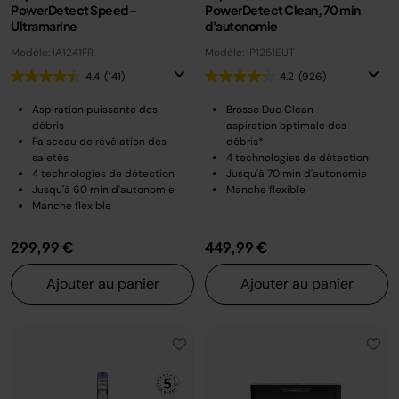
PowerDetect Speed –
PowerDetect Clean, 70 min
Ultramarine
d'autonomie
Modèle: IA1241FR
Modèle: IP1251EUT
4.4
(141)
4.2
(926)
Aspiration puissante des
Brosse Duo Clean -
débris
aspiration optimale des
Faisceau de révélation des
débris*
saletés
4 technologies de détection
4 technologies de détection
Jusqu'à 70 min d'autonomie
Jusqu'à 60 min d'autonomie
Manche flexible
Manche flexible
299,99 €
449,99 €
Ajouter au panier
Ajouter au panier