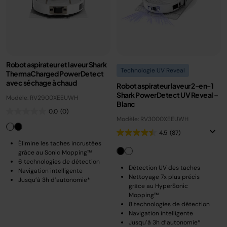
Robot aspirateur et laveur Shark
Technologie UV Reveal
ThermaCharged PowerDetect
avec séchage à chaud
Robot aspirateur laveur 2-en-1
Shark PowerDetect UV Reveal –
Modèle: RV2900XEEUWH
Blanc
0.0
(0)
Modèle: RV3000XEEUWH
4.5
(87)
Élimine les taches incrustées
grâce au Sonic Mopping™
6 technologies de détection
Détection UV des taches
Navigation intelligente
Nettoyage 7x plus précis
Jusqu’à 3h d’autonomie*
grâce au HyperSonic
Mopping™
8 technologies de détection
Navigation intelligente
Jusqu’à 3h d’autonomie*