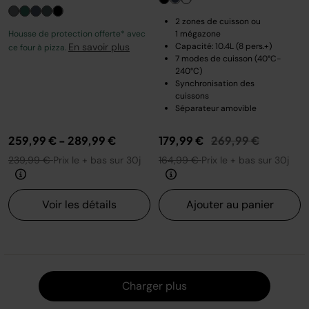
2 zones de cuisson ou
Housse de protection offerte* avec
1 mégazone
En savoir plus
Capacité: 10.4L (8 pers.+)
ce four à pizza.
7 modes de cuisson (40°C-
240°C)
Synchronisation des
cuissons
Séparateur amovible
Prix réduit de
au
259,99 €
-
289,99 €
179,99 €
269,99 €
239,99 €
Prix le + bas sur 30j
164,99 €
Prix le + bas sur 30j
Voir les détails
Ajouter au panier
Charger
Charger plus