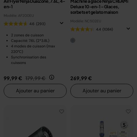
Air Fryer Ninja DualZone, 7.6L, 4-
Machine à glace Ninja CREAMi
en-1
Deluxe 10-en-1 – Glaces,
sorbets et gelato maison
Modèle: AF200EU
Modèle: NC502EU
4.6
(293)
4.4
(1084)
2 zones de cuisson
Capacité: 7.6L (2*3.8L)
4 modes de cuisson (max
220°C)
Synchronisation des
cuissons
Prix réduit de
au
99,99 €
179,99 €
269,99 €
Ajouter au panier
Ajouter au panier