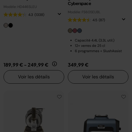
Cyberspace
Modèle: HD446SLEU
Modèle: FS605EUBL
4.3
(1338)
4.5
(87)
Capacité 4.4L (3.3L util.)
12+ verres de 25 cl
6 programmes + SlushAssist
189,99 €
-
249,99 €
349,99 €
Voir les détails
Voir les détails