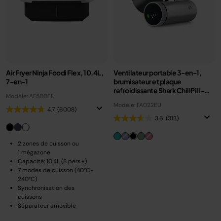
Air Fryer Ninja Foodi Flex, 10.4L,
Ventilateur portable 3-en-1,
7-en-1
brumisateur et plaque
refroidissante Shark ChillPill -
Modèle: AF500EU
Charbon
Modèle: FA022EU
4.7
(6008)
3.6
(313)
2 zones de cuisson ou
1 mégazone
Capacité: 10.4L (8 pers.+)
7 modes de cuisson (40°C-
240°C)
Synchronisation des
cuissons
Séparateur amovible