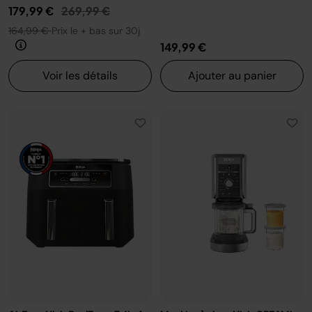
Prix réduit de
au
179,99 €
269,99 €
164,99 €
Prix le + bas sur 30j
149,99 €
Voir les détails
Ajouter au panier