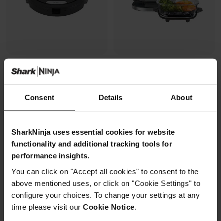
Robot aspirateur et laveur 2-en-
Vu à la télé
1 Shark Matrix Plus
Air Fryer en verre Crispi Pro, 7-
Modèle: RV2620WDEU
en-1
Consent
Details
About
3.7
(9)
Modèle: AS101EUCY
4.4
(324)
SharkNinja uses essential cookies for website
functionality and additional tracking tools for
2 cuves en verre (2.3L + 5.7L)
performance insights.
+ 2 couvercles
You can click on "Accept all cookies" to consent to the
Surface de cuisson sans PFAS
7 modes de cuisson, T°C
above mentioned uses, or click on "Cookie Settings" to
ajustable
configure your choices. To change your settings at any
Préparez, cuisinez, conservez
time please visit our
Cookie Notice
.
avec un même récipient