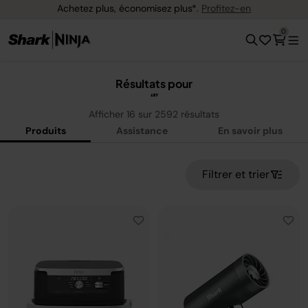
ofitez-en
Livraison gratuite dès 40 € d'acha
0
Résultats pour
Afficher
16
sur
2592
résultats
Produits
Assistance
En savoir plus
Filtrer et trier