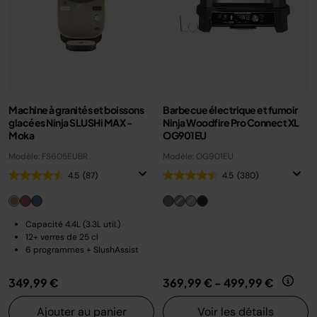
Machine à granités et boissons
Barbecue électrique et fumoir
glacées Ninja SLUSHi MAX -
Ninja Woodfire Pro Connect XL
Moka
OG901EU
Modèle: FS605EUBR
Modèle: OG901EU
4.5
(87)
4.5
(380)
Capacité 4.4L (3.3L util.)
12+ verres de 25 cl
6 programmes + SlushAssist
349,99 €
369,99 €
-
499,99 €
Ajouter au panier
Voir les détails