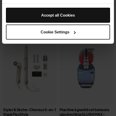
399,99 €
249,99 €
Accept all Cookies
Voir les détails
Voir les détails
Cookie Settings
Styler & Sèche-Cheveux 5-en-1
Machine à granités et boissons
Shark FlexStyle
glacées Ninja SLUSHi MAX -