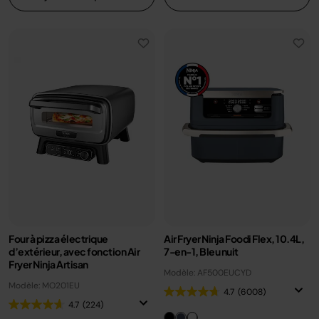
Four à pizza électrique
Air Fryer Ninja Foodi Flex, 10.4L,
d’extérieur, avec fonction Air
7-en-1, Bleu nuit
Fryer Ninja Artisan
Modèle: AF500EUCYD
Modèle: MO201EU
4.7
(6008)
4.7
(224)