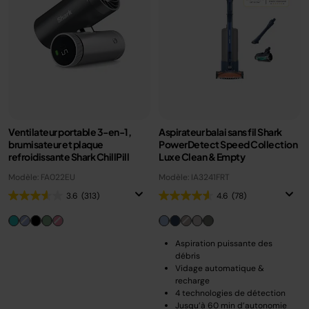
Ventilateur portable 3-en-1,
Aspirateur balai sans fil Shark
brumisateur et plaque
PowerDetect Speed Collection
refroidissante Shark ChillPill
Luxe Clean & Empty
Modèle: FA022EU
Modèle: IA3241FRT
3.6
(313)
4.6
(78)
Aspiration puissante des
débris
Vidage automatique &
recharge
4 technologies de détection
Jusqu’à 60 min d’autonomie