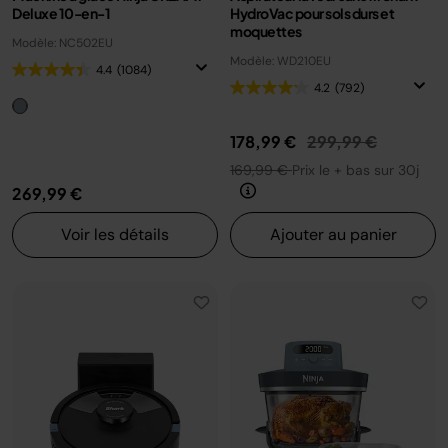
Deluxe 10-en-1
HydroVac pour sols durs et
moquettes
Modèle: NC502EU
Modèle: WD210EU
4.4
(1084)
4.2
(792)
Prix réduit de
au
178,99 €
299,99 €
169,99 €
Prix le + bas sur 30j
269,99 €
Voir les détails
Ajouter au panier