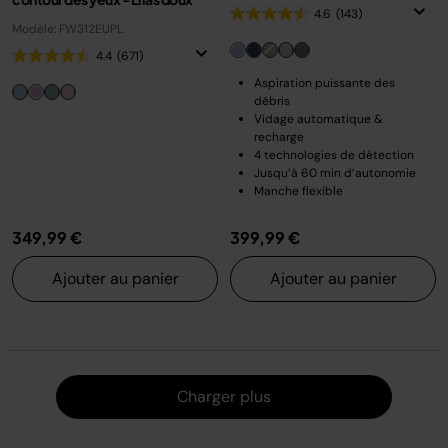
4.6
(143)
Modèle: FW312EUPL
4.4
(671)
Aspiration puissante des
débris
Vidage automatique &
recharge
4 technologies de détection
Jusqu’à 60 min d’autonomie
Manche flexible
349,99 €
399,99 €
Ajouter au panier
Ajouter au panier
Charger
Charger plus