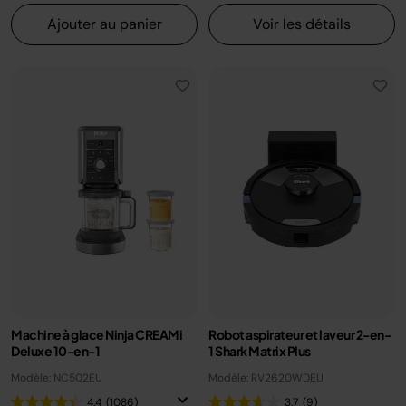
Ajouter au panier
Voir les détails
Machine à glace Ninja CREAMi
Robot aspirateur et laveur 2-en-
Deluxe 10-en-1
1 Shark Matrix Plus
Modèle: NC502EU
Modèle: RV2620WDEU
4.4
(1086)
3.7
(9)