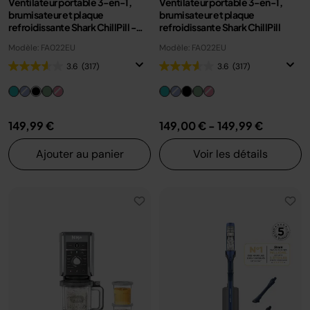
Ventilateur portable 3-en-1,
Ventilateur portable 3-en-1,
brumisateur et plaque
brumisateur et plaque
refroidissante Shark ChillPill -
refroidissante Shark ChillPill
Charbon
Modèle: FA022EU
Modèle: FA022EU
3.6
(317)
3.6
(317)
149,99 €
149,00 €
-
149,99 €
Ajouter au panier
Voir les détails