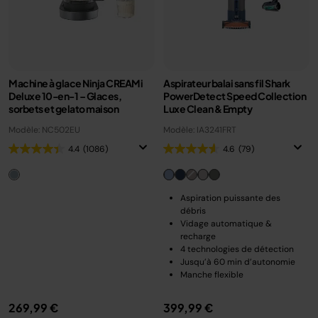
Machine à glace Ninja CREAMi
Aspirateur balai sans fil Shark
Deluxe 10-en-1 – Glaces,
PowerDetect Speed Collection
sorbets et gelato maison
Luxe Clean & Empty
Modèle: NC502EU
Modèle: IA3241FRT
4.4
(1086)
4.6
(79)
Aspiration puissante des
débris
Vidage automatique &
recharge
4 technologies de détection
Jusqu’à 60 min d’autonomie
Manche flexible
269,99 €
399,99 €