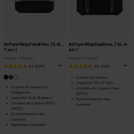
Air Fryer Ninja Foodi Flex, 10.4L,
Air Fryer Ninja DualZone, 7.6L, 4-
7-en-1
en-1
Modèle: AF500EU
Modèle: AF200EU
4.7
(6011)
4.6
(294)
2 zones de cuisson
Capacité: 7.6L (2*3.8L)
2 zones de cuisson ou
4 modes de cuisson (max
1 mégazone
220°C)
Capacité: 10.4L (8 pers.+)
Synchronisation des
7 modes de cuisson (40°C-
cuissons
240°C)
Synchronisation des
cuissons
Séparateur amovible