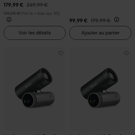
Prix réduit de
au
179,99 €
269,99 €
174,99 €
Prix le + bas sur 30j
Prix réduit de
au
99,99 €
179,99 €
Voir les détails
Ajouter au panier