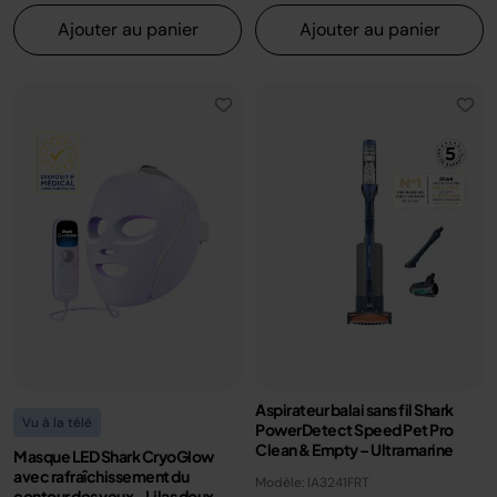
Ajouter au panier
Ajouter au panier
Aspirateur balai sans fil Shark
Vu à la télé
PowerDetect Speed Pet Pro
Clean & Empty – Ultramarine
Masque LED Shark CryoGlow
avec rafraîchissement du
Modèle: IA3241FRT
contour des yeux - Lilas doux