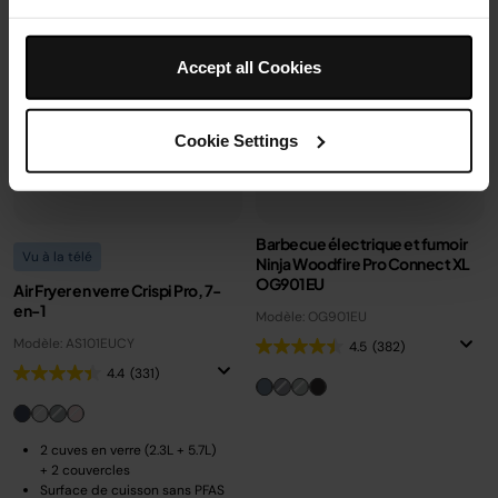
Accept all Cookies
Cookie Settings
Barbecue électrique et fumoir
Vu à la télé
Ninja Woodfire Pro Connect XL
OG901EU
Air Fryer en verre Crispi Pro, 7-
en-1
Modèle: OG901EU
Modèle: AS101EUCY
4.5
(382)
4.4
(331)
2 cuves en verre (2.3L + 5.7L)
+ 2 couvercles
Surface de cuisson sans PFAS