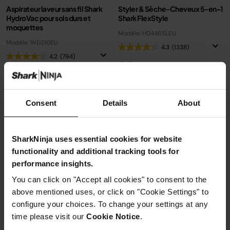
Aspirateur laveur sans fil Shark
Styler & Sèche-Cheveux 5-en-1
HydroVac pour sols durs et
Shark FlexStyle
moquettes
Modèle: HD446SLEU
Modèle: WD210EU
4.3
(1338)
4.2
(794)
5 accessoires
Technologie : Air
Tous les types de cheveux
Consent
Details
About
Inclus : un étui rigide de
Prix réduit de
au
178,99 €
299,99 €
rangement
169,99 €
Prix le + bas sur 30j
SharkNinja uses essential cookies for website
189,99 €
-
249,99 €
functionality and additional tracking tools for
performance insights.
Ajouter au panier
Voir les détails
You can click on "Accept all cookies" to consent to the
above mentioned uses, or click on "Cookie Settings" to
configure your choices. To change your settings at any
time please visit our
Cookie Notice
.