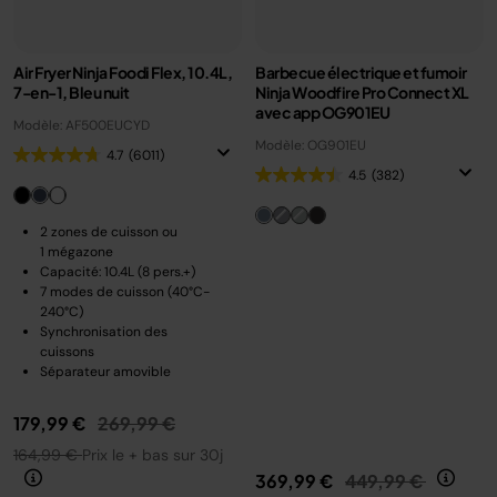
Air Fryer Ninja Foodi Flex, 10.4L,
Barbecue électrique et fumoir
7-en-1, Bleu nuit
Ninja Woodfire Pro Connect XL
avec app OG901EU
Modèle: AF500EUCYD
Modèle: OG901EU
4.7
(6011)
4.5
(382)
2 zones de cuisson ou
1 mégazone
Capacité: 10.4L (8 pers.+)
7 modes de cuisson (40°C-
240°C)
Synchronisation des
cuissons
Séparateur amovible
Prix réduit de
au
179,99 €
269,99 €
164,99 €
Prix le + bas sur 30j
Prix réduit de
au
369,99 €
449,99 €