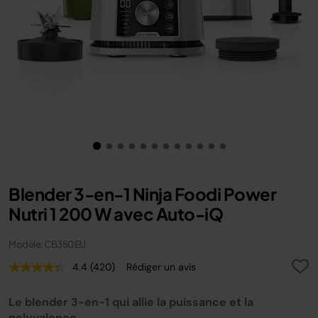
Blender 3-en-1 Ninja Foodi Power
Nutri 1 200 W avec Auto-iQ
Modèle: CB350EU
4.4
(420)
Rédiger un avis
Lire
420
avis.
Le blender 3-en-1 qui allie la puissance et la
Lien
sur
polyvalence.