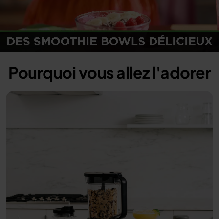
Loaded
:
100.00%
/
Unmute
Pourquoi vous allez l'adorer