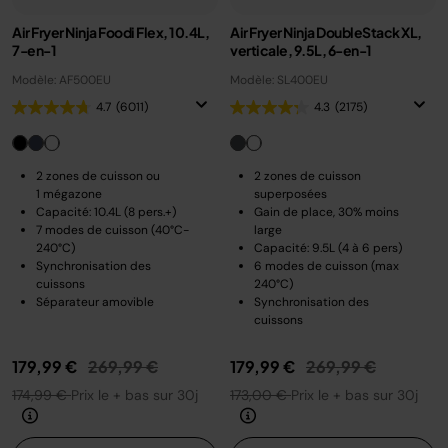
Air Fryer Ninja Foodi Flex, 10.4L,
Air Fryer Ninja DoubleStack XL,
7-en-1
verticale, 9.5L, 6-en-1
Modèle: AF500EU
Modèle: SL400EU
4.7
(6011)
4.3
(2175)
2 zones de cuisson ou
2 zones de cuisson
1 mégazone
superposées
Capacité: 10.4L (8 pers.+)
Gain de place, 30% moins
7 modes de cuisson (40°C-
large
240°C)
Capacité: 9.5L (4 à 6 pers)
Synchronisation des
6 modes de cuisson (max
cuissons
240°C)
Séparateur amovible
Synchronisation des
cuissons
Prix réduit de
au
Prix réduit de
au
179,99 €
269,99 €
179,99 €
269,99 €
174,99 €
Prix le + bas sur 30j
173,00 €
Prix le + bas sur 30j