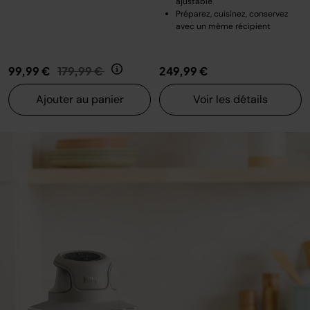
ajustable
Préparez, cuisinez, conservez
avec un même récipient
Prix réduit de
au
99,99 €
179,99 €
249,99 €
Ajouter au panier
Voir les détails