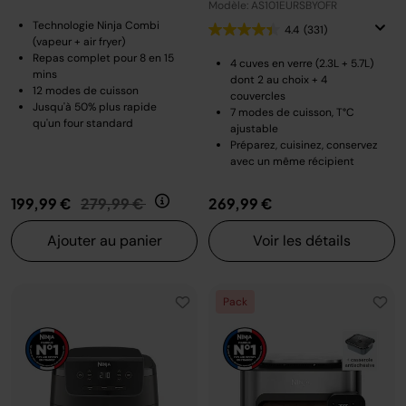
Modèle: AS101EURSBYOFR
Technologie Ninja Combi
4.4
(331)
(vapeur + air fryer)
Repas complet pour 8 en 15
4 cuves en verre (2.3L + 5.7L)
mins
dont 2 au choix + 4
12 modes de cuisson
couvercles
Jusqu'à 50% plus rapide
7 modes de cuisson, T°C
qu'un four standard
ajustable
Préparez, cuisinez, conservez
avec un même récipient
Prix réduit de
au
199,99 €
279,99 €
269,99 €
Ajouter au panier
Voir les détails
Pack