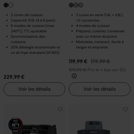
2 zones de cuisson
2 cuves en verre (1.4L + 3.8L)
Capacité: 9.5L (4 à 6 pers)
+2 couvercles
6 modes de cuisson (max
4 modes de cuisson
240°C), T°C ajustable
Préparez, cuisinez, conservez
Synchronisation des
avec un même récipient.
cuissons
Modulaire, compact, facile à
20% d'énergie économisée vs
ranger et emporter.
un air fryer standard (AF400)
Prix réduit de
au
119,99 €
179,99 €
109,99 €
Prix le + bas sur 30j
229,99 €
Voir les détails
Voir les détails