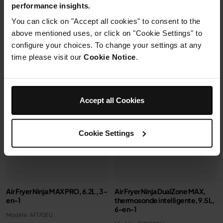
99,99 €
249,99 €
319,99 €
performance insights.
Ajouter au panier
Voir les détails
You can click on "Accept all cookies" to consent to the
above mentioned uses, or click on "Cookie Settings" to
configure your choices. To change your settings at any
time please visit our
Cookie Notice
.
Accept all Cookies
Cookie Settings
Air Fryer Ninja MAX PRO, 6.2L , 3-
Air Fryer Ninja DualZone MAX,
en-1
thermosonde intelligente, 9.5L,
6-en-1
Modèle: AF170EU