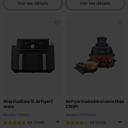
Voir les détails
Voir les détails
Ninja DualZone XL Air Fryer 2
Air Fryer modulaire en verre Ninja
tiroirs
CRISPi
Modèle: DZ901EU
Modèle: FN101EUGY
4.9
(7998)
4.3
(1070)