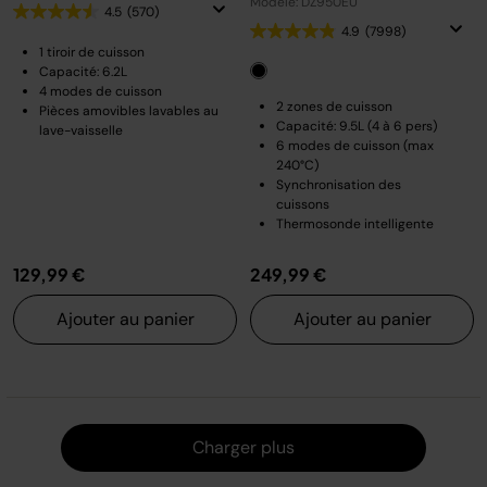
Modèle: DZ950EU
4.5
(570)
4.9
(7998)
1 tiroir de cuisson
Capacité: 6.2L
4 modes de cuisson
2 zones de cuisson
Pièces amovibles lavables au
Capacité: 9.5L (4 à 6 pers)
lave-vaisselle
6 modes de cuisson (max
240°C)
Synchronisation des
cuissons
Thermosonde intelligente
129,99 €
249,99 €
Ajouter au panier
Ajouter au panier
Charger
Charger plus