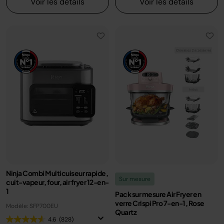
Voir les détails
Voir les détails
Ninja Combi Multicuiseur rapide,
Sur mesure
cuit-vapeur, four, air fryer 12-en-
1
Pack sur mesure Air Fryer en
verre Crispi Pro 7-en-1, Rose
Modèle: SFP700EU
Quartz
4.6
(828)