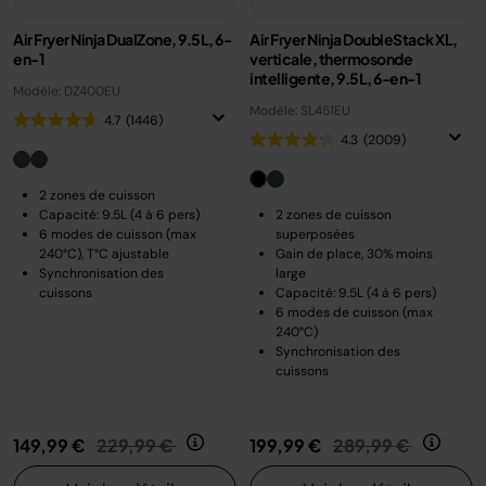
Air Fryer Ninja DualZone, 9.5L, 6-
Air Fryer Ninja DoubleStack XL,
en-1
verticale, thermosonde
intelligente, 9.5L, 6-en-1
Modèle: DZ400EU
Modèle: SL451EU
4.7
(1446)
4.3
(2009)
2 zones de cuisson
Capacité: 9.5L (4 à 6 pers)
2 zones de cuisson
6 modes de cuisson (max
superposées
240°C), T°C ajustable
Gain de place, 30% moins
Synchronisation des
large
cuissons
Capacité: 9.5L (4 à 6 pers)
6 modes de cuisson (max
240°C)
Synchronisation des
cuissons
Prix réduit de
au
Prix réduit de
au
149,99 €
229,99 €
199,99 €
289,99 €