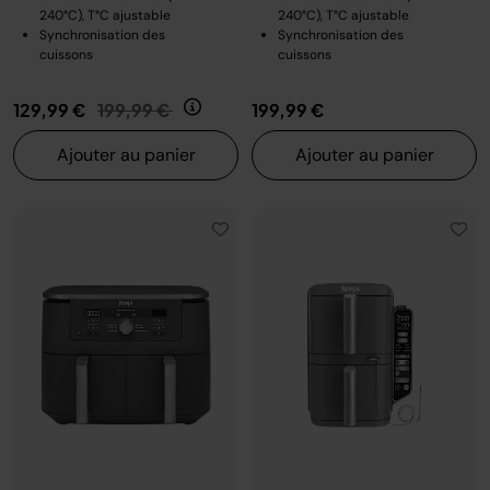
240°C), T°C ajustable
240°C), T°C ajustable
Synchronisation des
Synchronisation des
cuissons
cuissons
Prix réduit de
au
129,99 €
199,99 €
199,99 €
Ajouter au panier
Ajouter au panier