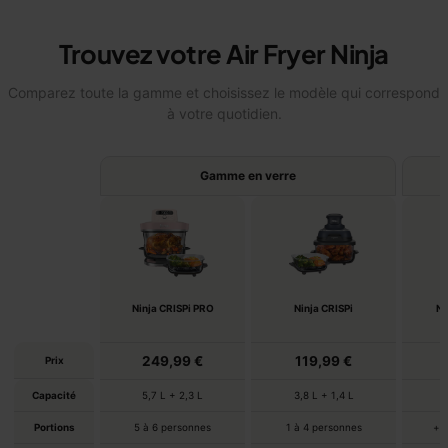
Trouvez votre Air Fryer Ninja
Comparez toute la gamme et choisissez le modèle qui correspond
à votre quotidien.
Gamme en verre
Ninja CRISPi PRO
Ninja CRISPi
Ni
249,99 €
119,99 €
Prix
Capacité
5,7 L + 2,3 L
3,8 L + 1,4 L
Portions
5 à 6 personnes
1 à 4 personnes
+ 