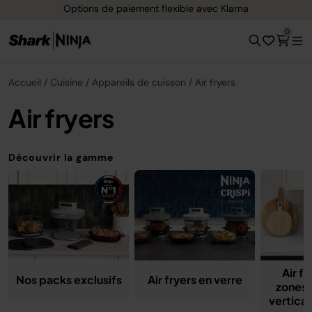
Livraison gratuite dès 40 € d'achat
0
Accueil
Cuisine
Appareils de cuisson
Air fryers
Air fryers
Découvrir la gamme
Air f
Nos packs exclusifs
Air fryers en verre
zones 
vertica