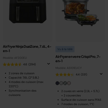
Air Fryer Ninja DualZone, 7.6L, 4-
Vu à la télé
en-1
Air Fryer en verre Crispi Pro, 7-
Modèle: AF200EU
en-1
4.6
(294)
Modèle: AS101EUCY
2 zones de cuisson
4.4
(331)
Capacité: 7.6L (2*3.8L)
4 modes de cuisson (max
220°C)
Synchronisation des
2 cuves en verre (2.3L + 5.7L)
cuissons
+ 2 couvercles
Surface de cuisson sans PFAS
7 modes de cuisson, T°C