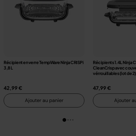
Récipient en verre TempWare Ninja CRISPi
Récipients 1.4L Ninja C
3,8 L
CleanCrisp avec couv
vérrouillables (lot de 2)
42,99 €
47,99 €
Ajouter au panier
Ajouter a