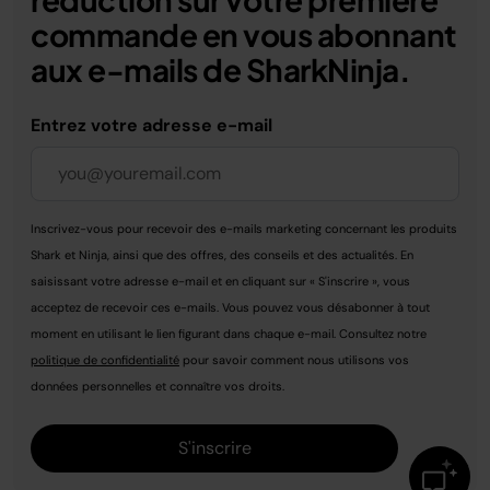
vous trouverez le meilleur modèle d'air fryer Ninja
coup d'œil, sans soulever le couvercle. Et si vous
commande en vous abonnant
qui vous correspond le mieux parmi notre large
manquez de place sur le plan de travail, optez pour
*Test réalisé avec des frites coupées à la main
aux e-mails de SharkNinja.
gamme. Choisir de cuisiner avec un air fryer, c'est
le modèle compact avec ses récipients
avec cuisson en friture conventionnelle.
choisir une méthode de cuisson saine, simple,
interchangeables en verre qui se détachent de
**par rapport à la AF400.
savoureuse et rapide au quotidien, que ce soit
l'unité principale et se rangent facilement, sans
Entrez votre adresse e-mail
pour vous ou ceux que vous aimez.
sacrifier le plaisir des recettes croustillantes, rôties
ou gratinées.
Inscrivez-vous pour recevoir des e-mails marketing concernant les produits
Shark et Ninja, ainsi que des offres, des conseils et des actualités. En
saisissant votre adresse e-mail et en cliquant sur « S'inscrire », vous
acceptez de recevoir ces e-mails. Vous pouvez vous désabonner à tout
moment en utilisant le lien figurant dans chaque e-mail. Consultez notre
politique de confidentialité
pour savoir comment nous utilisons vos
données personnelles et connaître vos droits.
S'inscrire