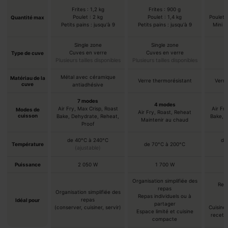
Frites : 1,2 kg
Frites : 900 g
Poulet : 2 kg
Poulet : 1,4 kg
Poulet 
Quantité max
Petits pains : jusqu'à 9
Petits pains : jusqu'à 9
Mini c
Single zone
Single zone
Cuves en verre
Cuves en verre
Type de cuve
Plusieurs tailles disponibles
Plusieurs tailles disponibles
Métal avec céramique
Matériau de la
Verre thermorésistant
Verre
cuve
antiadhésive
7 modes
4 modes
Air Fry, Max Crisp, Roast
Air Fr
Modes de
Air Fry, Roast, Reheat
cuisson
Bake, Dehydrate, Reheat,
Bake, 
Maintenir au chaud
Proof
de 40°C à 240°C
de
Température
de 70°C à 200°C
(ajustable)
Puissance
2 050 W
1 700 W
Organisation simplifiée des
Repa
repas
Organisation simplifiée des
Repas individuels ou à
repas
B
Idéal pour
partager
(conserver, cuisiner, servir)
Cuisine
Espace limité et cuisine
recett
compacte