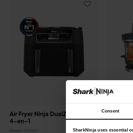
Consent
Air Fryer Ninja DualZone, 7.6L,
Vu à la télé
4-en-1
Air Fryer 
SharkNinja uses essential co
Modèle: AF200EU