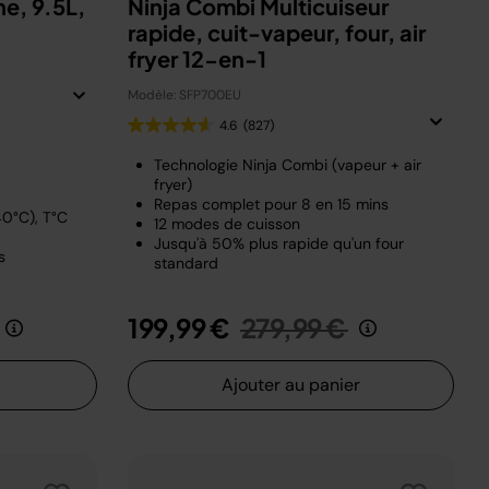
ne, 9.5L,
Ninja Combi Multicuiseur
rapide, cuit-vapeur, four, air
fryer 12-en-1
Modèle: SFP700EU
4.6
(827)
Technologie Ninja Combi (vapeur + air
fryer)
Repas complet pour 8 en 15 mins
0°C), T°C
12 modes de cuisson
Jusqu'à 50% plus rapide qu'un four
s
standard
t de
au
Prix réduit de
au
199,99 €
279,99 €
Ajouter au panier