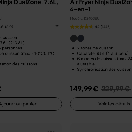
 Ninja DualZone, 7.6L,
Air Fryer Ninja DualZo
6-en-1
U
Modèle: DZ400EU
4.6
(210)
4.7
(1445)
e cuisson
7.6L (2*3.8L)
 5 personnes
2 zones de cuisson
e cuisson (max 240°C), T°C
Capacité: 9.5L (4 à 6 pers)
6 modes de cuisson (max 24
sation des cuissons
ajustable
Synchronisation des cuisson
Prix rédui
€
149,99 €
229,99 €
Ajouter au panier
Voir les détails