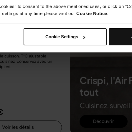
cookies" to consent to the above mentioned uses, or click on "Co
EUCY
settings at any time please visit our
Cookie Notice
.
4.4
(329)
Cookie Settings
 verre (2.3L + 5.7L) + 2
s
e cuisson sans PFAS
e cuisson, T°C ajustable
 cuisinez, conservez avec un
pient
Crispi, l'Ai
tout
Cuisinez, survei
€
Découvrir
Voir les détails