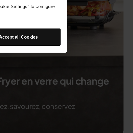
okie Settings" to configure
Accept all Cookies
r Fryer en verre qui change
llez, savourez, conservez