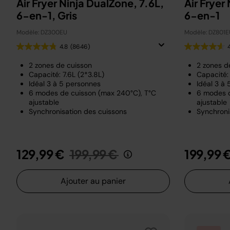
Air Fryer Ninja DualZone, 7.6L,
Air Fryer
6-en-1, Gris
6-en-1
Modèle: DZ300EU
Modèle: DZ801E
4.8
(8646)
2 zones de cuisson
2 zones d
Capacité: 7.6L (2*3.8L)
Capacité: 
Idéal 3 à 5 personnes
Idéal 3 à
6 modes de cuisson (max 240°C), T°C
6 modes d
ajustable
ajustable
Synchronisation des cuissons
Synchroni
Prix réduit de
au
129,99 €
199,99 €
199,99 
Ajouter au panier