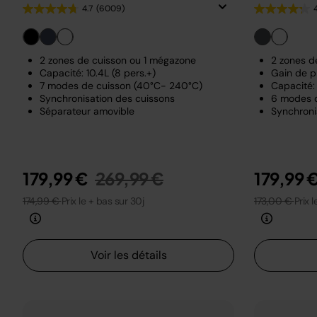
4.7
(6009)
2 zones de cuisson ou 1 mégazone
2 zones d
Capacité: 10.4L (8 pers.+)
Gain de p
7 modes de cuisson (40°C- 240°C)
Capacité: 
Synchronisation des cuissons
6 modes 
Séparateur amovible
Synchroni
Prix réduit de
au
179,99 €
269,99 €
179,99 
174,99 €
Prix le + bas sur 30j
173,00 €
Prix 
Voir les détails