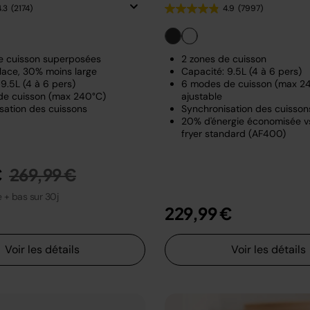
4.3
(2174)
4.9
(7997)
e cuisson superposées
2 zones de cuisson
lace, 30% moins large
Capacité: 9.5L (4 à 6 pers)
9.5L (4 à 6 pers)
6 modes de cuisson (max 24
de cuisson (max 240°C)
ajustable
sation des cuissons
Synchronisation des cuisson
20% d'énergie économisée vs
fryer standard (AF400)
Prix réduit de
au
€
269,99 €
le + bas sur 30j
229,99 €
Voir les détails
Voir les détails