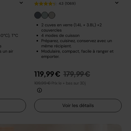
4.3
(1069)
2 cuves en verre (1.4L + 3.8L) +2
couvercles
0°C), T°C
4 modes de cuisson
Préparez, cuisinez, conservez avec un
s
même récipient.
 un air
Modulaire, compact, facile à ranger et
emporter.
Prix réduit de
au
119,99 €
179,99 €
109,99 €
Prix le + bas sur 30j
Voir les détails