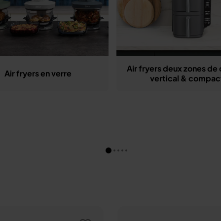
Air fryers deux zones de 
Air fryers en verre
vertical & compac