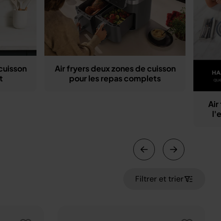
cuisson
Air fryers deux zones de cuisson
t
pour les repas complets
Air
l'
Filtrer et trier