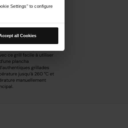
okie Settings" to configure
ntérieur Ninja
Accept all Cookies
inez tous les repas de la
c ce grill facile à utiliser
 d’une plancha
’authentiques grillades
pérature jusqu’à 260 °C et
pérature manuellement
ncipal.