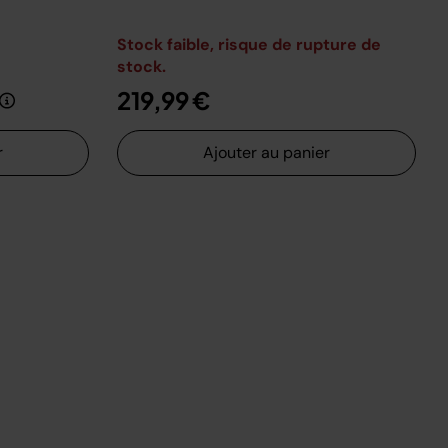
Stock faible, risque de rupture de
stock.
t de
au
219,99 €
r
Ajouter au panier