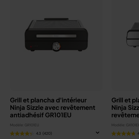
Grill et plancha d'intérieur
Grill et p
Ninja Sizzle avec revêtement
Ninja Siz
antiadhésif GR101EU
revêteme
GX101EU
Modèle: GR101EU
Modèle: GX101E
4.3
(420)