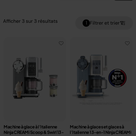
Afficher
3
sur
3
résultats
1
Filtrer et trier
Machine à glace à l’italienne
Machine à glaces et glaces à
Ninja CREAMi Scoop & Swirl​ 13-
l’italienne 13-en-1 Ninja CREAMi