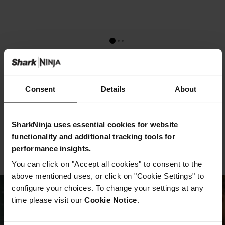
Comment fonctionne la
Consent
Details
About
Ninja CREAMi ?
SharkNinja uses essential cookies for website
Remplissez, congelez, brassez,
functionality and additional tracking tools for
dégustez !
performance insights.
You can click on "Accept all cookies" to consent to the
above mentioned uses, or click on "Cookie Settings" to
configure your choices. To change your settings at any
time please visit our
Cookie Notice
.