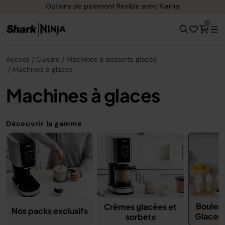
Options de paiement flexible avec Klarna
0
Accueil
Cuisine
Machines à desserts glacés
Machines à glaces
Machines à glaces
Découvrir la gamme
Boules 
Crèmes glacées et
Nos packs exclusifs
Glaces à
sorbets