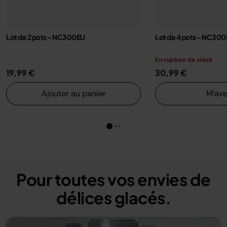
Lot de 2 pots – NC300EU
Lot de 4 pots – NC30
En rupture de stock
19,99 €
30,99 €
Ajouter au panier
M’ave
Pour toutes vos envies de
délices glacés.