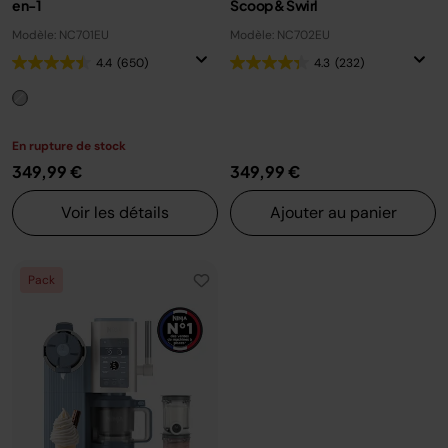
en-1
Scoop & Swirl
Modèle: NC701EU
Modèle: NC702EU
4.4
(650)
4.3
(232)
En rupture de stock
349,99 €
349,99 €
Voir les détails
Ajouter au panier
Pack