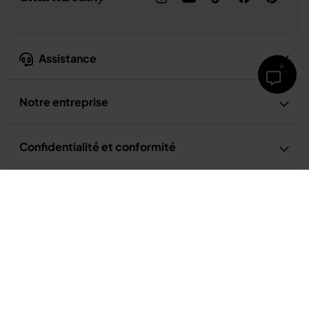
Assistance
Notre entreprise
Confidentialité et conformité
Conditions d’utilisation
Conditions d’utilisation de la recette
Politique de confidentialité
Avis relatif à la publicité et aux cookies