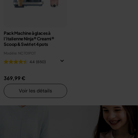
Pack Machine à glaces à
l’italienne Ninja® Creami®
Scoop & Swirl​ et 4 pots
Modèle: NC701POT
4.4
(650)
369,99 €
Voir les détails