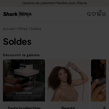
 flexible avec Klarna
Livraison gratuite d
0
Accueil
Offres
Soldes
Soldes
Découvrir la gamme
Toute la sélection
Beauté
Ex