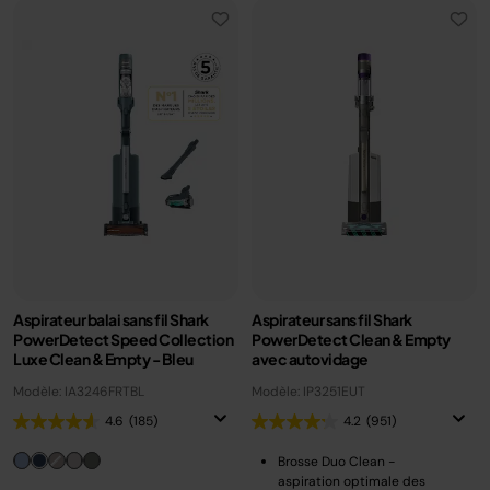
Aspirateur balai sans fil Shark
Aspirateur sans fil Shark
PowerDetect Speed Collection
PowerDetect Clean & Empty
Luxe Clean & Empty - Bleu
avec autovidage
Modèle: IA3246FRTBL
Modèle: IP3251EUT
4.6
(185)
4.2
(951)
Brosse Duo Clean -
aspiration optimale des