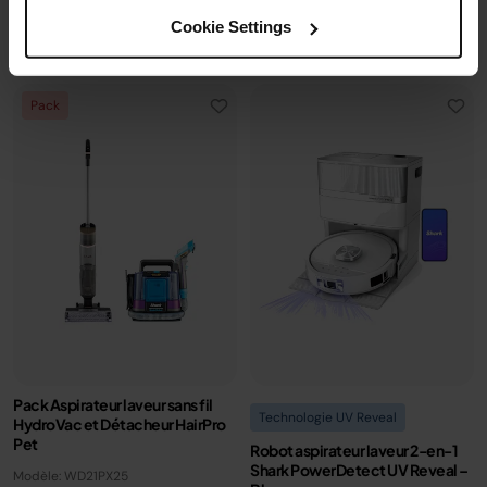
Cookie Settings
Ajouter au panier
Voir les détails
Pack
Pack Aspirateur laveur sans fil
Technologie UV Reveal
HydroVac et Détacheur HairPro
Pet
Robot aspirateur laveur 2-en-1
Shark PowerDetect UV Reveal –
Modèle: WD21PX25