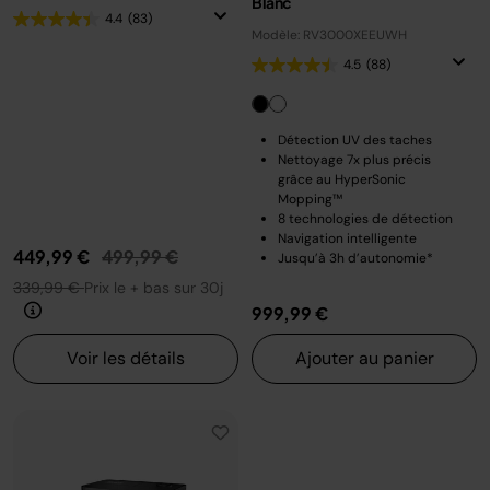
Blanc
4.4
(83)
Modèle: RV3000XEEUWH
4.5
(88)
Détection UV des taches
Nettoyage 7x plus précis
grâce au HyperSonic
Mopping™
8 technologies de détection
Navigation intelligente
Prix réduit de
au
449,99 €
499,99 €
Jusqu’à 3h d’autonomie*
339,99 €
Prix le + bas sur 30j
999,99 €
Voir les détails
Ajouter au panier