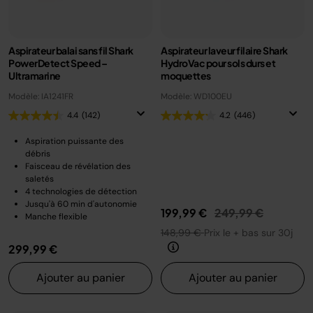
Aspirateur balai sans fil Shark
Aspirateur laveur filaire Shark
PowerDetect Speed –
HydroVac pour sols durs et
Ultramarine
moquettes
Modèle: IA1241FR
Modèle: WD100EU
4.4
(142)
4.2
(446)
Aspiration puissante des
débris
Faisceau de révélation des
saletés
4 technologies de détection
Jusqu'à 60 min d'autonomie
Prix réduit de
au
199,99 €
249,99 €
Manche flexible
148,99 €
Prix le + bas sur 30j
299,99 €
Ajouter au panier
Ajouter au panier