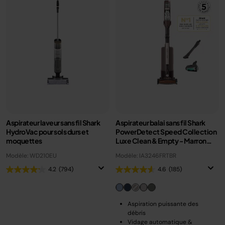
Aspirateur laveur sans fil Shark
Aspirateur balai sans fil Shark
HydroVac pour sols durs et
PowerDetect Speed Collection
moquettes
Luxe Clean & Empty - Marron
Noisette
Modèle: WD210EU
Modèle: IA3246FRTBR
4.2
(794)
4.6
(185)
Aspiration puissante des
débris
Vidage automatique &