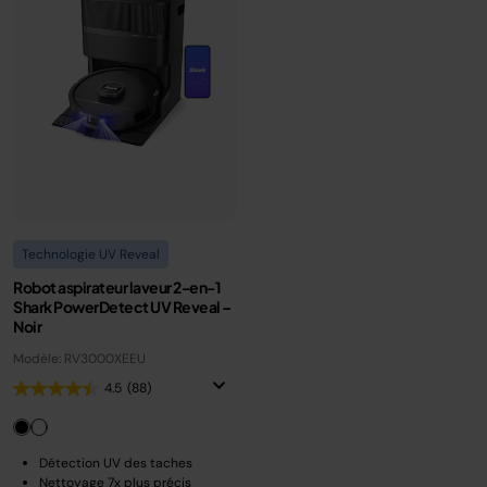
Technologie UV Reveal
Robot aspirateur laveur 2-en-1
Shark PowerDetect UV Reveal –
Noir
Modèle: RV3000XEEU
4.5
(88)
Détection UV des taches
Nettoyage 7x plus précis