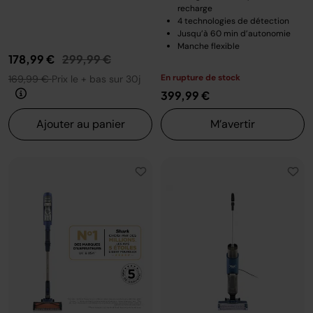
recharge
4 technologies de détection
Jusqu’à 60 min d’autonomie
Manche flexible
Prix réduit de
au
178,99 €
299,99 €
En rupture de stock
169,99 €
Prix le + bas sur 30j
399,99 €
Ajouter au panier
M’avertir