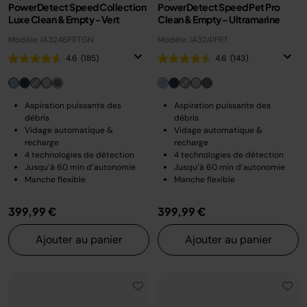
PowerDetect Speed Collection
PowerDetect Speed Pet Pro
Luxe Clean & Empty - Vert
Clean & Empty – Ultramarine
Modèle: IA3246FRTGN
Modèle: IA3241FRT
4.6
(185)
4.6
(143)
Aspiration puissante des
Aspiration puissante des
débris
débris
Vidage automatique &
Vidage automatique &
recharge
recharge
4 technologies de détection
4 technologies de détection
Jusqu’à 60 min d’autonomie
Jusqu’à 60 min d’autonomie
Manche flexible
Manche flexible
399,99 €
399,99 €
Ajouter au panier
Ajouter au panier