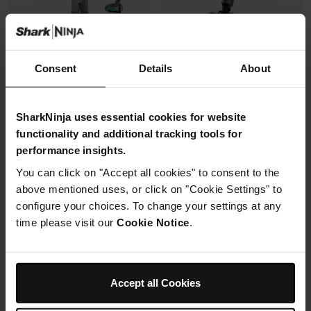
Consent
Details
About
Aspirateur balai sans fil Shark
Aspirateur laveur sans fil Shark
PowerDetect Speed Collection
HydroVac avec 1L de produit
Luxe Clean & Empty - Ivoire
nettoyant multi-surfaces
SharkNinja uses essential cookies for website
Modèle: IA3246FRTIV
Modèle: WD210SOL
functionality and additional tracking tools for
4.6
(185)
4.1
(419)
performance insights.
You can click on "Accept all cookies" to consent to the
above mentioned uses, or click on "Cookie Settings" to
Aspiration puissante des
configure your choices. To change your settings at any
débris
Vidage automatique &
time please visit our
Cookie Notice
.
recharge
4 technologies de détection
Jusqu’à 60 min d’autonomie
Prix réduit de
au
239,99 €
309,99 €
Manche flexible
Accept all Cookies
188,99 €
Prix le + bas sur 30j
399,99 €