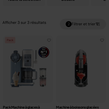
Afficher
3
sur
3
résultats
2
Filtrer et trier
Pack
Pack Machine à glaces à
Machine à boissons glacées