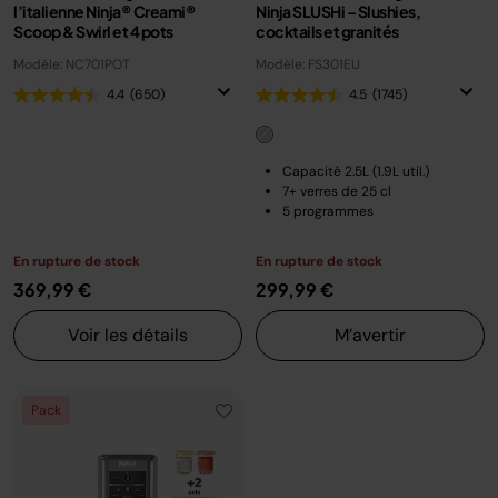
l’italienne Ninja® Creami®
Ninja SLUSHi – Slushies,
Scoop & Swirl​ et 4 pots
cocktails et granités
Modèle: NC701POT
Modèle: FS301EU
4.4
(650)
4.5
(1745)
Capacité 2.5L (1.9L util.)
7+ verres de 25 cl
5 programmes
En rupture de stock
En rupture de stock
369,99 €
299,99 €
Voir les détails
M’avertir
Pack