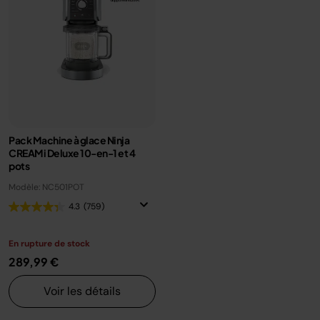
Pack Machine à glace Ninja
CREAMi Deluxe 10-en-1 et 4
pots
Modèle: NC501POT
4.3
(759)
En rupture de stock
289,99 €
Voir les détails