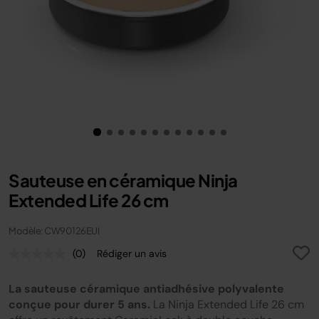
Sauteuse en céramique Ninja
Extended Life 26 cm
Modèle: CW90126EUI
(0)
Rédiger un avis
Aucune
valeur
de
La sauteuse céramique antiadhésive polyvalente
notation.
Lien
conçue pour durer 5 ans.
La Ninja Extended Life 26 cm
sur