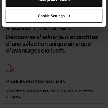
accessoires
Cookie Settings
POURQUOI ACHETER CHEZ SHARKNINJA ?
Découvrez
sharkninja.fr
et profitez
d’une sélection unique ainsi que
d’avantages exclusifs.
Produits et offres exclusifs
Accédez à des produits, couleurs, packs et offres
uniques.