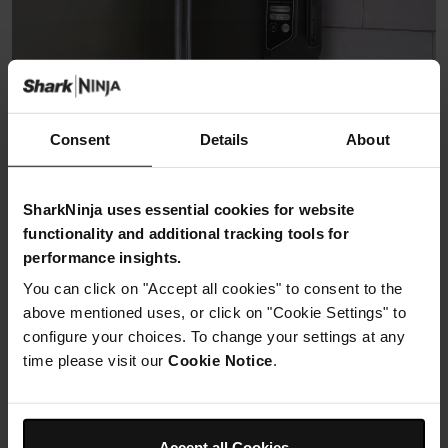
Consent
Details
About
SharkNinja uses essential cookies for website
Pour les personnes ayant déjà
functionality and additional tracking tools for
performance insights.
acheté le produit
You can click on "Accept all cookies" to consent to the
above mentioned uses, or click on "Cookie Settings" to
configure your choices. To change your settings at any
Enregistrez votre produit
Commander des pièces
time please visit our
Cookie Notice
.
de rechange
Découvrez nos
Besoin d’aide ?
Accept all Cookies