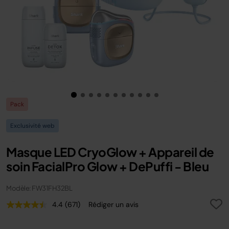
Pack
Exclusivité web
Masque LED CryoGlow + Appareil de
soin FacialPro Glow + DePuffi - Bleu
Modèle: FW31FH32BL
4.4
(671)
Rédiger un avis
Lire
671
avis.