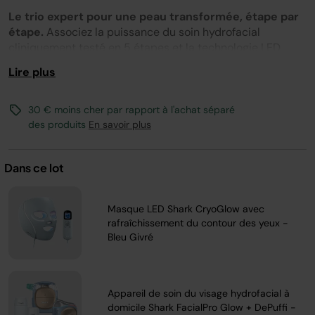
Lien
sur
Le trio expert pour une peau transformée, étape par
la
étape.
Associez la puissance du soin hydrofacial
même
cliniquement testé en 5 étapes et la technologie LED
page.
avancée du masque CryoGlow pour un rituel beauté
Lire plus
complet à domicile.
Ouvrez vos pores grâce à la chaleur du Depuffi, nettoyez
30 € moins cher par rapport à l'achat séparé
en profondeur, désobstruez les pores et boostez
des produits
En savoir plus
l'hydratation en 10 minutes avec l'efficacité du FacialPro
Glow. Puis laissez la photothérapie multi-longueurs
d'onde et le rafraîchissement contour des yeux révéler
Dans ce lot
tout l'éclat de votre peau.
Des résultats visibles dès la première utilisation.
Masque LED Shark CryoGlow avec
rafraîchissement du contour des yeux -
Bleu Givré
Appareil de soin du visage hydrofacial à
domicile Shark FacialPro Glow + DePuffi -