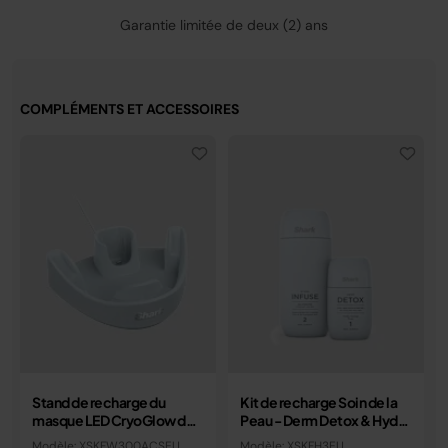
Garantie limitée de deux (2) ans
COMPLÉMENTS ET ACCESSOIRES
Stand de recharge du
Kit de recharge Soin de la
masque LED CryoGlow de
Peau - Derm Detox & Hydro
Shark - Bleu Givré
Infuse pour FacialPro Glow
Modèle: XSKFW300ACSEU
Modèle: XSKFH3EU