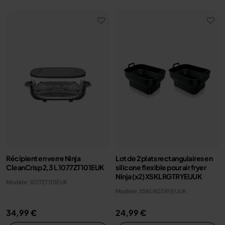
Récipient en verre Ninja
Lot de 2 plats rectangulaires en
CleanCrisp 2,3 L 1077ZT101EUK
silicone flexible pour air fryer
Ninja (x2) XSKLRGTRYEUUK
Modèle: 1077ZT101EUK
Modèle: XSKLRGTRYEUUK
34,99 €
24,99 €