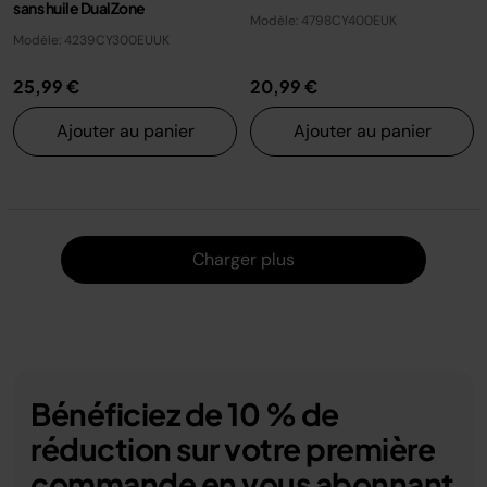
sans huile DualZone
Modèle: 4798CY400EUK
Modèle: 4239CY300EUUK
25,99 €
20,99 €
Ajouter au panier
Ajouter au panier
Charger
Charger plus
Bénéficiez de 10 % de
réduction sur votre première
commande en vous abonnant