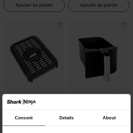
Ajouter au panier
Ajouter au panier
Plaque de cuisson | AF400EU
Tiroir de cuisson droit | AF400EU
Modèle: 4411CY400EUUK
Modèle: 4413CY400EUUK
Consent
Details
About
10,99 €
20,99 €