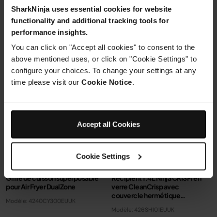
SharkNinja uses essential cookies for website
Ajouter au panier
Ajouter au panier
functionality and additional tracking tools for
performance insights.
You can click on "Accept all cookies" to consent to the
above mentioned uses, or click on "Cookie Settings" to
configure your choices. To change your settings at any
time please visit our
Cookie Notice
.
Accept all Cookies
Cookie Settings
Grille de cuisson superposable
Récipient 1.4L Ninja CRISPi en
pour Air Fryer DualZone
verre CleanCrisp avec
couvercle hermétique
Modèle: 4240CY300EUUK
verouillable
Modèle: 426SH101EUUK