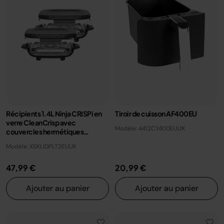
Récipients 1.4L Ninja CRISPi en
Tiroir de cuisson AF400EU
verre CleanCrisp avec
Modèle: 4412CY400EUUK
couvercles hermétiques
vérrouillables (lot de 2)
Modèle: XSKLIDPLT2EUUK
47,99 €
20,99 €
Ajouter au panier
Ajouter au panier