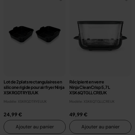
Lot de 2 plats rectangulaires en
Récipient en verre
silicone rigide pour air fryer Ninja
Ninja CleanCrisp 5,7 L
XSKRGDTRYEUUK
XSK6QTGLLCREUK
Modèle: XSKRGDTRYEUUK
Modèle: XSK6QTGLLCREUK
24,99 €
49,99 €
Ajouter au panier
Ajouter au panier