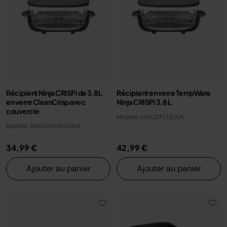
Récipient Ninja CRISPi de 3.8L
Récipient en verre TempWare
en verre CleanCrisp avec
Ninja CRISPi 3,8 L
couvercle
Modèle: XSKLIDPLTEUUK
Modèle: XSKLDPLCNTEUUK
34,99 €
42,99 €
Ajouter au panier
Ajouter au panier