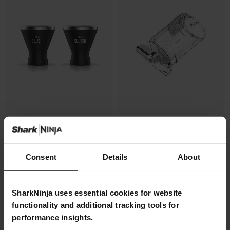
2 gobelets à cocktail Ninja
Récipient transparent Ninja
SLUSHi – Noir
SLUSHi avec bec verseur anti-
goutte
Modèle: XSKMRG2BKEUK
Consent
Details
About
Modèle: 378DN301EUUK
En rupture de stock
SharkNinja uses essential cookies for website
29,99 €
44,99 €
functionality and additional tracking tools for
Ajouter au panier
M’avertir
performance insights.