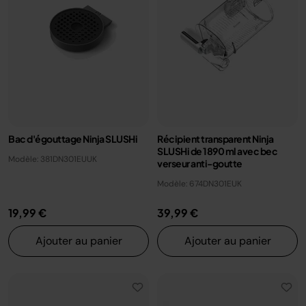
Bac d'égouttage Ninja SLUSHi
Récipient transparent Ninja
SLUSHi de 1890 ml avec bec
Modèle: 381DN301EUUK
verseur anti-goutte
Modèle: 674DN301EUK
19,99 €
39,99 €
Ajouter au panier
Ajouter au panier