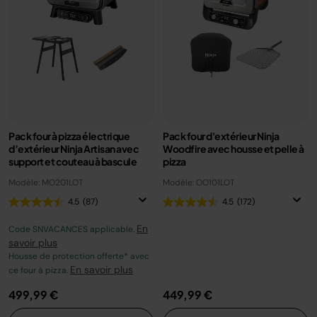
Pack four à pizza électrique
Pack four d'extérieur Ninja
d’extérieur Ninja Artisan avec
Woodfire avec housse et pelle à
support et couteau à bascule
pizza
Modèle: MO201LOT
Modèle: OO101LOT
4.5
(87)
4.5
(172)
En
Code SNVACANCES applicable.
savoir plus
Housse de protection offerte* avec
En savoir plus
ce four à pizza.
499,99 €
449,99 €