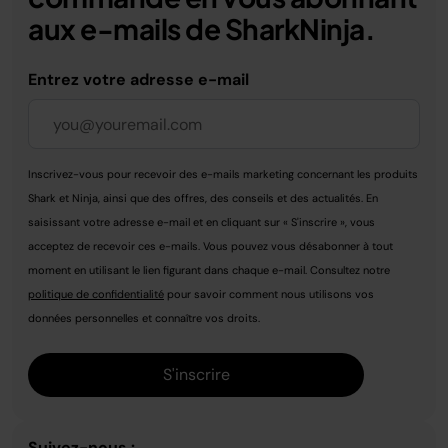
Découvrez la gamme Ninja et trouvez le four à pizza
aux e-mails de SharkNinja.
extérieur.
qui correspond à vos envies. Offrez-vous le plaisir
de cuisiner en extérieur et créez des moments
Entrez votre adresse e-mail
inoubliables autour de plats faits maison riches en
saveurs.
Inscrivez-vous pour recevoir des e-mails marketing concernant les produits
Shark et Ninja, ainsi que des offres, des conseils et des actualités. En
saisissant votre adresse e-mail et en cliquant sur « S'inscrire », vous
acceptez de recevoir ces e-mails. Vous pouvez vous désabonner à tout
moment en utilisant le lien figurant dans chaque e-mail. Consultez notre
politique de confidentialité
pour savoir comment nous utilisons vos
données personnelles et connaître vos droits.
S'inscrire
Suivez-nous :