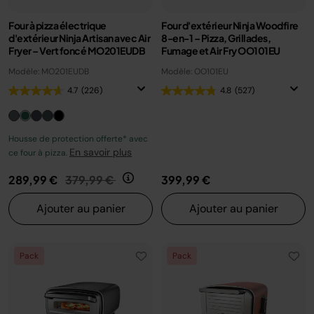
Four à pizza électrique
Four d'extérieur Ninja Woodfire
d'extérieur Ninja Artisan avec Air
8-en-1 – Pizza, Grillades,
Fryer – Vert foncé MO201EUDB
Fumage et Air Fry OO101EU
Modèle: MO201EUDB
Modèle: OO101EU
4.7
(226)
4.8
(527)
Housse de protection offerte* avec
En savoir plus
ce four à pizza.
Prix réduit de
au
289,99 €
379,99 €
399,99 €
Ajouter au panier
Ajouter au panier
Pack
Pack