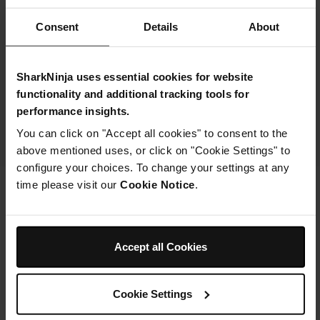
Contrôle total de la température
Consent
Details
About
L’alimentation électrique vous permet de contrôler la
température avec précision de 40 °C à 370 °C. Pas de
SharkNinja uses essential cookies for website
flammes pour un contrôle total.
functionality and additional tracking tools for
performance insights.
You can click on "Accept all cookies" to consent to the
above mentioned uses, or click on "Cookie Settings" to
configure your choices. To change your settings at any
time please visit our
Cookie Notice
.
Toutes les réponses à vos questions
Accept all Cookies
Comment assembler votre four d'extérieur
?
Cookie Settings
Peut-on laisser le four d'extérieur Woodfire