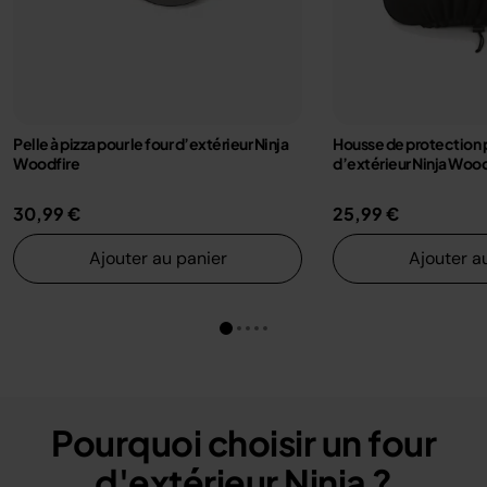
Pelle à pizza pour le four d’extérieur Ninja
Housse de protection p
Woodfire
d’extérieur Ninja Wood
30,99 €
25,99 €
Ajouter au panier
Ajouter a
Pourquoi choisir un four
d'extérieur Ninja ?