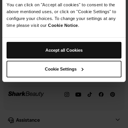
politique de confidentialité
pour savoir comment nous utilisons vos
You can click on "Accept all cookies" to consent to the
données personnelles et connaître vos droits.
above mentioned uses, or click on "Cookie Settings" to
configure your choices. To change your settings at any
S'inscrire
time please visit our
Cookie Notice
.
Suivez-nous :
Accept all Cookies
Cookie Settings
Assistance