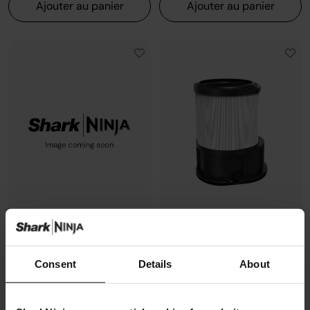
Ajouter au panier
Ajouter au panier
Chargeur pour Shark IZ380
Filtre pre-moteur pour Série IP
Modèle: XSKLCHR380EUT
Consent
Details
About
Modèle: XPPMFIP1251UKT
25,99 €
15,99 €