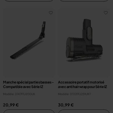
Manche spécial parties basses -
Accessoire portatif motorisé
Compatible avec Série IZ
avec anti hair wrap pour Série IZ
Modèle: 3747FFJ200UK
Modèle: 3722FFJ251UKT
20,99 €
30,99 €