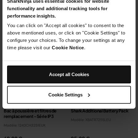
SharkNinja uses essential cookies for website
Ajouter au panier
Ajouter au panier
functionality and additional tracking tools for
performance insights.
You can click on "Accept all cookies" to consent to the
above mentioned uses, or click on "Cookie Settings" to
configure your choices. To change your settings at any
time please visit our
Cookie Notice
.
Accept all Cookies
Cookie Settings
Bac à poussière et filtres de
Shark Additional Battery Pack
remplacement - Série IP3
Modèle: XBATR725SLEU
Modèle: 1243CH3251EUK