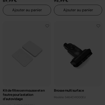
69,99 €
95,99 €
Ajouter au panier
Ajouter au panier
Kit de filtres en mousse et en
Brosse multi surface
feutre pour la station
Modèle: 5464CH1000EU
d'autovidage