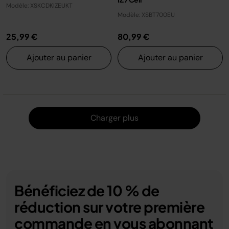
Modèle: XSKCDKIZEUKT
Modèle: XSBT700EU
25,99 €
80,99 €
Ajouter au panier
Ajouter au panier
Charger
Charger plus
Bénéficiez de 10 % de
réduction sur votre première
commande en vous abonnant