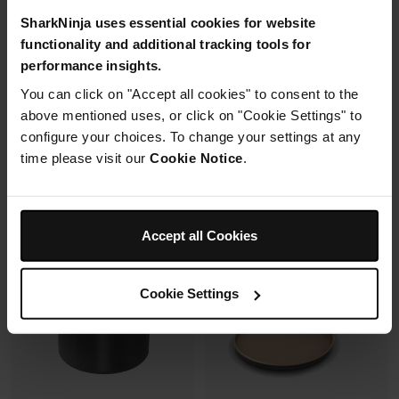
Extended Life 26 cm
Extended Life 18 cm
SharkNinja uses essential cookies for website
Modèle: CW90126EUI
Modèle: CW90218EUI
functionality and additional tracking tools for
0.0
(0)
4.6
(8)
performance insights.
You can click on "Accept all cookies" to consent to the
En rupture de stock
above mentioned uses, or click on "Cookie Settings" to
89,99 €
69,99 €
configure your choices. To change your settings at any
time please visit our
Cookie Notice
.
Ajouter au panier
M’avertir
Accept all Cookies
Cookie Settings