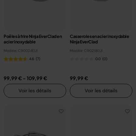
Poêles à frire Ninja EverClad en
Casseroles en acier inoxydable
acier inoxydable
Ninja EverClad
Modèle: C90024EUI
Modèle: C90218EUI
4.6
(7)
0.0
(0)
99,99 €
-
109,99 €
99,99 €
Voir les détails
Voir les détails