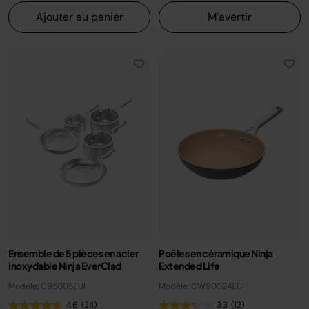
Ajouter au panier
M’avertir
Ensemble de 5 pièces en acier
Poêles en céramique Ninja
inoxydable Ninja EverClad
Extended Life
Modèle: C95005EUI
Modèle: CW90024EUI
4.6
(24)
3.3
(12)