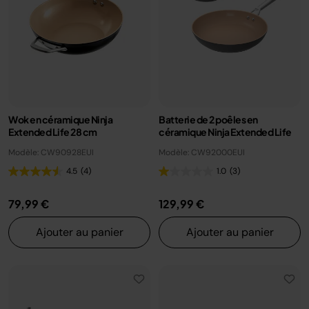
Wok en céramique Ninja
Batterie de 2 poêles en
Extended Life 28 cm
céramique Ninja Extended Life
Modèle: CW90928EUI
Modèle: CW92000EUI
4.5
(4)
1.0
(3)
79,99 €
129,99 €
Ajouter au panier
Ajouter au panier