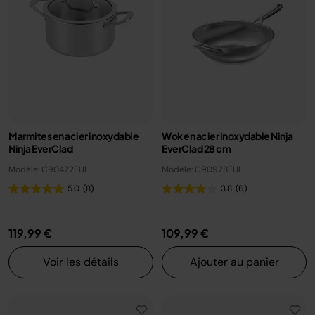
Marmites en acier inoxydable
Wok en acier inoxydable Ninja
Ninja EverClad
EverClad 28 cm
Modèle: C90422EUI
Modèle: C90928EUI
5.0
(8)
3.8
(6)
119,99 €
109,99 €
Voir les détails
Ajouter au panier