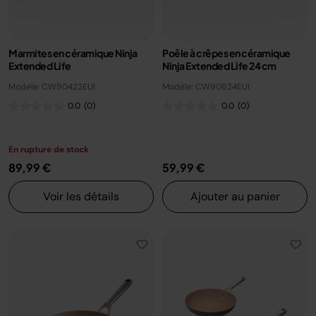
Marmites en céramique Ninja
Poêle à crêpes en céramique
Extended Life
Ninja Extended Life 24 cm
Modèle: CW90422EUI
Modèle: CW90624EUI
0.0
(0)
0.0
(0)
En rupture de stock
89,99 €
59,99 €
Voir les détails
Ajouter au panier