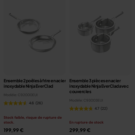
Ensemble 2 poêles à frire en acier
Ensemble 3 pièces en acier
inoxydable Ninja EverClad
inoxydable Ninja EverClad avec
couvercles
Modèle: C92000EUI
Modèle: C93003EUI
4.6
(26)
4.7
(22)
Stock faible, risque de rupture de
stock.
En rupture de stock
199,99 €
299,99 €