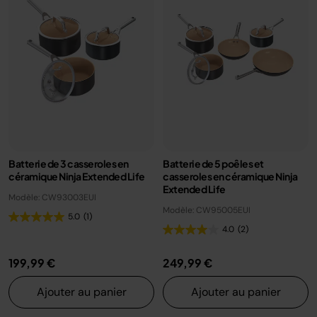
Batterie de 3 casseroles en
Batterie de 5 poêles et
céramique Ninja Extended Life
casseroles en céramique Ninja
Extended Life
Modèle: CW93003EUI
Modèle: CW95005EUI
5.0
(1)
4.0
(2)
199,99 €
249,99 €
Ajouter au panier
Ajouter au panier