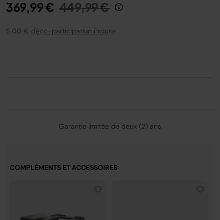
Prix réduit de
au
369,99 €
449,99 €
doseur à granulés, un panier Crousti et un livret de
recettes
Dimensions
: H : 41 cm x L : 57 cm x P : 51 cm.
Poids
:
5,00 €
d'éco-participation incluse
18 kg
Utilisation en extérieur uniquement.
Garantie limitée de deux (2) ans
COMPLÉMENTS ET ACCESSOIRES