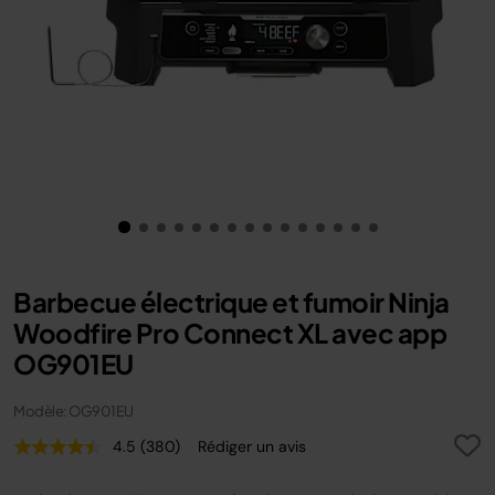
Barbecue électrique et fumoir Ninja
Woodfire Pro Connect XL avec app
OG901EU
Modèle: OG901EU
4.5
(380)
Rédiger un avis
Lire
380
avis.