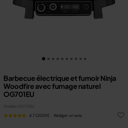
Barbecue électrique et fumoir Ninja
Woodfire avec fumage naturel
OG701EU
Modèle: OG701EU
4.7
(2009)
Rédiger un avis
Lire
2009
avis.