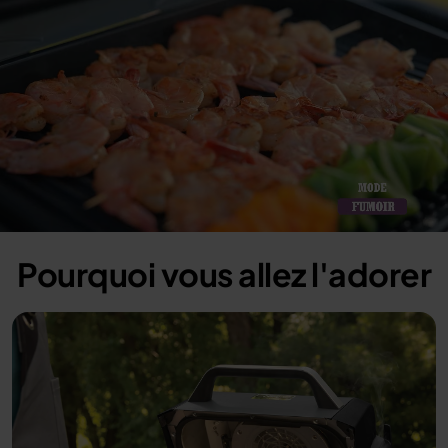
Loaded
:
100.00%
/
Unmute
Pourquoi vous allez l'adorer