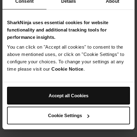
Consent
Details
About
Woodfire
19,99 €
SharkNinja uses essential cookies for website
Ajouter au panier
functionality and additional tracking tools for
performance insights.
You can click on "Accept all cookies" to consent to the
above mentioned uses, or click on "Cookie Settings" to
configure your choices. To change your settings at any
time please visit our
Cookie Notice
.
Détails du produit
Accept all Cookies
Contenu de la Boîte
Cookie Settings
Livraisons et retours