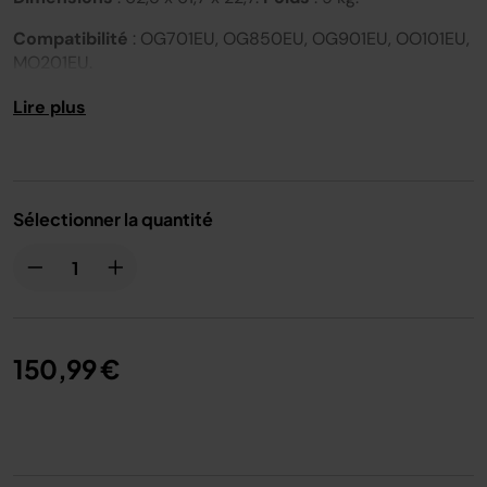
Compatibilité
: OG701EU, OG850EU, OG901EU, OO101EU,
MO201EU.
Lire plus
Sélectionner la quantité
150,99 €