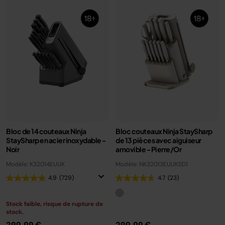
Bloc de 14 couteaux Ninja
Bloc couteaux Ninja StaySharp
StaySharp en acier inoxydable -
de 13 pièces avec aiguiseur
Noir
amovible - Pierre/Or
Modèle: K32014EUUK
Modèle: NK32013EUUKSD1
4.9
(729)
4.7
(23)
Stock faible, risque de rupture de
stock.
299,99 €
299,99 €