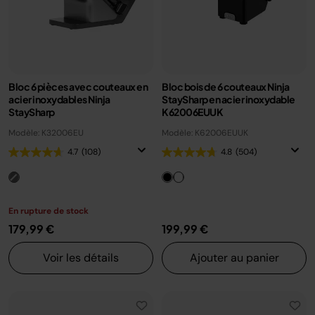
Bloc 6 pièces avec couteaux en
Bloc bois de 6 couteaux Ninja
acier inoxydables Ninja
StaySharp en acier inoxydable
StaySharp
K62006EUUK
Modèle: K32006EU
Modèle: K62006EUUK
4.7
(108)
4.8
(504)
En rupture de stock
179,99 €
199,99 €
Voir les détails
Ajouter au panier