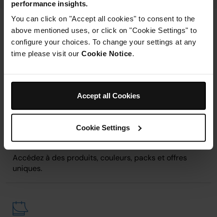
performance insights.
You can click on "Accept all cookies" to consent to the
above mentioned uses, or click on "Cookie Settings" to
POURQUOI ACHETER CHEZ SHARKNINJA ?
configure your choices. To change your settings at any
Découvrez
sharkninja.fr
et profitez
time please visit our
Cookie Notice
.
d’une sélection unique ainsi que
d’avantages exclusifs.
Accept all Cookies
Cookie Settings
Produits et offres exclusifs
Accédez à des produits, couleurs, packs et offres
uniques.