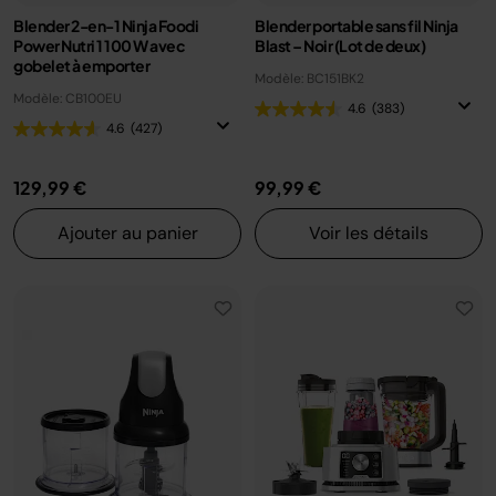
Blender 2-en-1 Ninja Foodi
Blender portable sans fil Ninja
Power Nutri 1 100 W avec
Blast – Noir (Lot de deux)
gobelet à emporter
Modèle: BC151BK2
Modèle: CB100EU
4.6
(383)
4.6
(427)
129,99 €
99,99 €
Ajouter au panier
Voir les détails