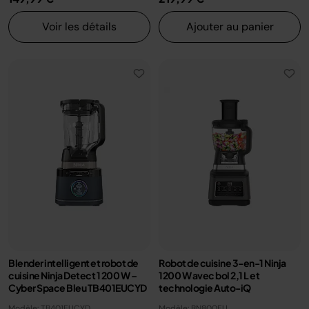
Voir les détails
Ajouter au panier
Blender intelligent et robot de
Robot de cuisine 3-en-1 Ninja
cuisine Ninja Detect 1 200 W –
1200 W avec bol 2,1 L et
Cyber Space Bleu TB401EUCYD
technologie Auto-iQ
Modèle: TB401EUCYD
Modèle: BN800EU