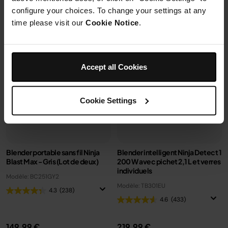
configure your choices. To change your settings at any
time please visit our
Cookie Notice
.
Accept all Cookies
Cookie Settings
Blender portable sans fil Ninja
Blender intelligent Ninja Detect 1
Blast Max - Gris (Lot de deux)
200 W avec pichet 2,1 L et verres
individuels
Modèle: BC251GY2
Modèle: TB301EU
4.3
(238)
4.6
(433)
149,99 €
219,99 €