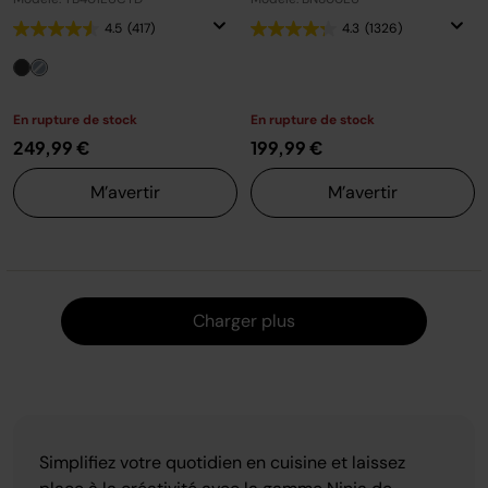
4.5
(417)
4.3
(1326)
En rupture de stock
En rupture de stock
249,99 €
199,99 €
M’avertir
M’avertir
Charger
Charger plus
Simplifiez votre quotidien en cuisine et laissez