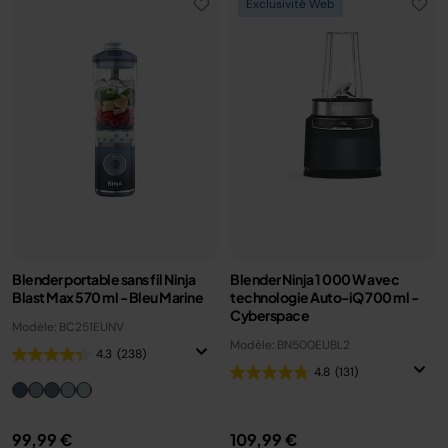
Exclusivité Web
Blender portable sans fil Ninja
Blender Ninja 1 000 W avec
Blast Max 570 ml - Bleu Marine
technologie Auto-iQ 700 ml -
Cyberspace
Modèle: BC251EUNV
Modèle: BN500EUBL2
4.3
(238)
4.8
(131)
99,99 €
109,99 €