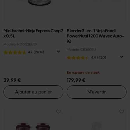
Mini hachoir Ninja Express Chop 2
Blender 3-en-1 Ninja Foodi
x 0,5L
Power Nutri 1 200 W avec Auto-
iQ
Modèle: NJ1002EUBK
Modèle: CB350EU
4.7
(2674)
4.4
(420)
En rupture de stock
39,99 €
179,99 €
Ajouter au panier
M’avertir