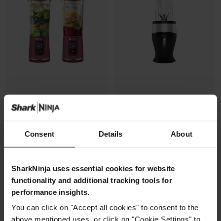
Blender portable sans fil Ninja
Blender compact Ninja Nutri -
Blast – Cranberry (Lot de deux)
Argent
Modèle: BC151CR2
Modèle: QB3001EUS
Consent
Details
About
4.5
(1854)
4.8
(96)
En rupture de stock
SharkNinja uses essential cookies for website
99,99 €
69,99 €
functionality and additional tracking tools for
performance insights.
Voir les détails
M’avertir
You can click on "Accept all cookies" to consent to the
above mentioned uses, or click on "Cookie Settings" to