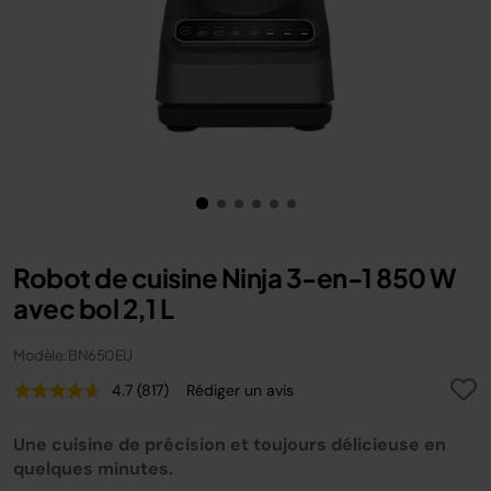
Robot de cuisine Ninja 3-en-1 850 W
avec bol 2,1 L
Modèle: BN650EU
4.7
(817)
Rédiger un avis
Lire
817
avis.
Une cuisine de précision et toujours délicieuse en
Lien
sur
quelques minutes.
la