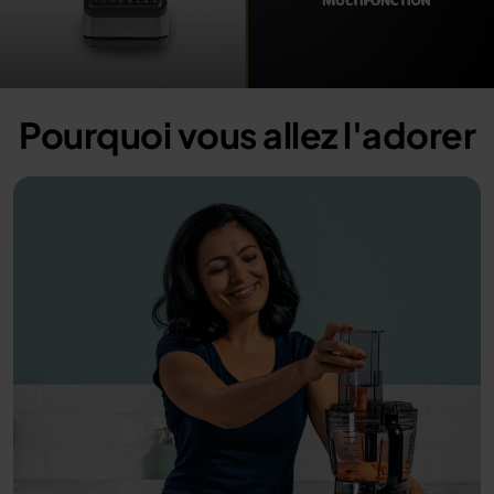
Loaded
:
100.00%
/
Unmute
Pourquoi vous allez l'adorer